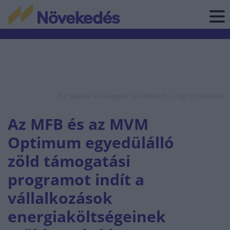
Az adatok időállapota: késleltetett. |
Jogi nyilatkozat
Az MFB és az MVM
Optimum egyedülálló
zöld támogatási
programot indít a
vállalkozások
energiaköltségeinek