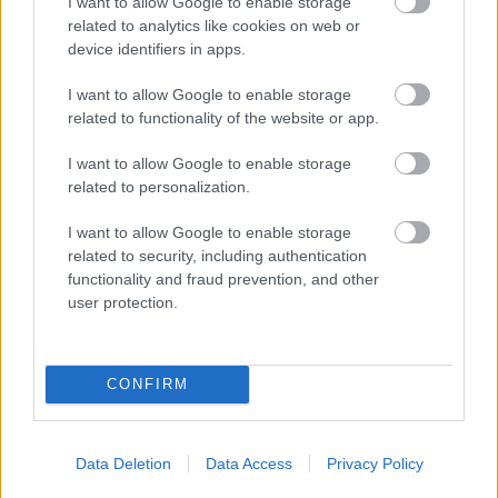
I want to allow Google to enable storage
related to analytics like cookies on web or
device identifiers in apps.
I want to allow Google to enable storage
related to functionality of the website or app.
I want to allow Google to enable storage
related to personalization.
Minden idők legjövedelmezőbbje és
I want to allow Google to enable storage
legdrágábbja volt az amerikai foci vb -
related to security, including authentication
gyorsmérleg
functionality and fraud prevention, and other
user protection.
HÍREK
2026. júl. 20.
CONFIRM
Data Deletion
Data Access
Privacy Policy