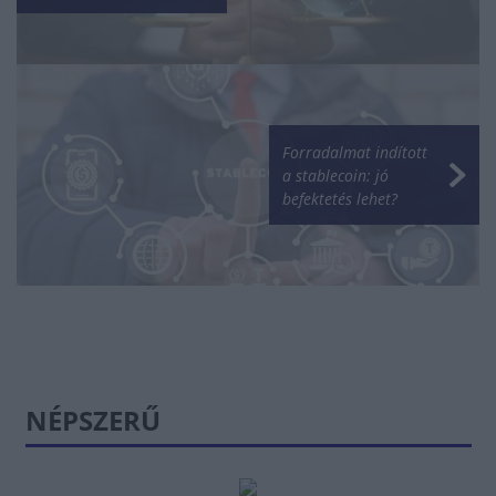
Forradalmat indított
a stablecoin: jó
befektetés lehet?
NÉPSZERŰ