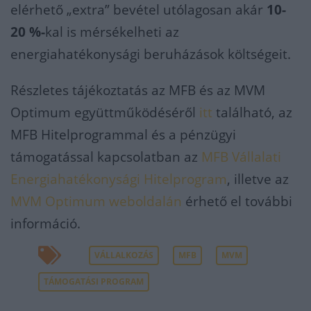
elérhető „extra” bevétel utólagosan akár
10-
20 %-
kal is mérsékelheti az
energiahatékonysági beruházások költségeit.
Részletes tájékoztatás az MFB és az MVM
Optimum együttműködéséről
itt
található, az
MFB Hitelprogrammal és a pénzügyi
támogatással kapcsolatban az
MFB Vállalati
Energiahatékonysági Hitelprogram
, illetve az
MVM Optimum weboldalán
érhető el további
információ.
VÁLLALKOZÁS
MFB
MVM
TÁMOGATÁSI PROGRAM