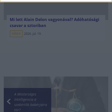
Mi lett Alain Delon vagyonával? Adóhatósági
csavar a sztoriban
HÍREK
2026. júl. 19.
A Mesterséges
Intelligencia a
szakértők babérjaira
tör?