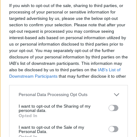
If you wish to opt-out of the sale, sharing to third parties, or
processing of your personal or sensitive information for
targeted advertising by us, please use the below opt-out
section to confirm your selection. Please note that after your
opt-out request is processed you may continue seeing
interest-based ads based on personal information utilized by
us or personal information disclosed to third parties prior to
your opt-out. You may separately opt-out of the further
Vagyonvisszaszerzés: amikor a pénz
disclosure of your personal information by third parties on the
IAB’s list of downstream participants. This information may
gyorsabban fut, mint a jog
also be disclosed by us to third parties on the
IAB’s List of
ELEMZÉSEK
2026. júl. 21.
Downstream Participants
that may further disclose it to other
third parties.
Please note that this website/app uses one or more Google
Personal Data Processing Opt Outs
services and may gather and store information including but
not limited to your visit or usage behaviour. You may click to
I want to opt-out of the Sharing of my
personal data.
grant or deny consent to Google and its third-party tags to
Opted In
use your data for below specified purposes in below Google
consent section.
I want to opt-out of the Sale of my
Personal Data.
Opted In