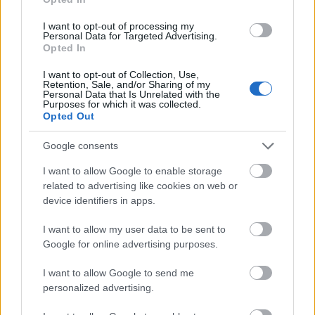
I want to opt-out of processing my
Personal Data for Targeted Advertising.
Opted In
Kéthónapos a Tisza-kormány: íme a mérleg!
ELEMZÉSEK
2026. júl. 21.
I want to opt-out of Collection, Use,
Retention, Sale, and/or Sharing of my
Personal Data that Is Unrelated with the
Purposes for which it was collected.
Opted Out
Google consents
I want to allow Google to enable storage
related to advertising like cookies on web or
device identifiers in apps.
I want to allow my user data to be sent to
Google for online advertising purposes.
Uniós források: íme a teendők, amelyek a
pénzek érkezéséhez még szükségesek
I want to allow Google to send me
personalized advertising.
ELEMZÉSEK
2026. júl. 20.