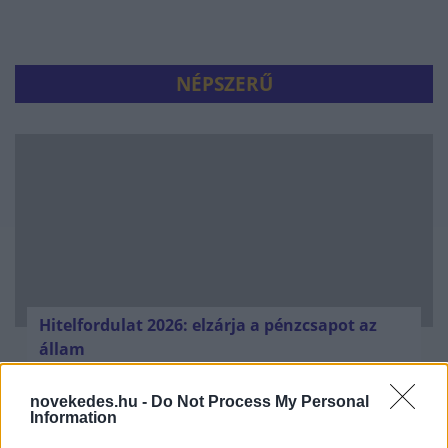
NÉPSZERŰ
Hitelfordulat 2026: elzárja a pénzcsapot az
állam
ELEMZÉSEK
2026. júl. 22.
novekedes.hu -
Do Not Process My Personal
Information