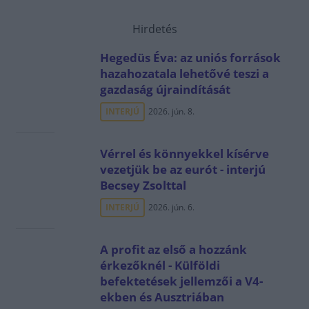
Hirdetés
Hegedüs Éva: az uniós források
hazahozatala lehetővé teszi a
gazdaság újraindítását
INTERJÚ
2026. jún. 8.
Vérrel és könnyekkel kísérve
vezetjük be az eurót - interjú
Becsey Zsolttal
INTERJÚ
2026. jún. 6.
A profit az első a hozzánk
érkezőknél - Külföldi
befektetések jellemzői a V4-
ekben és Ausztriában