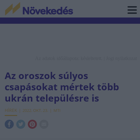
Az adatok időállapota: késleltetett. |
Jogi nyilatkozat
Az oroszok súlyos
csapásokat mértek több
ukrán településre is
HÍREK
2022. OKT. 23.
MTI