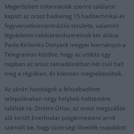
Megerősített információk szerint találatot
kapott az orosz hadsereg 15 haditechnikai és
fegyverzetkoncentrációs területe, valamint
légvédelmi rakétarendszereinek két állása.
Pavlo Kirilenko Donyeck megyei kormányzó a
Telegramon közölte, hogy az utóbbi egy
napban az orosz támadásokban két civil halt
meg a régióban, és kilencen megsebesültek.
Az ukrán hatóságok a felszabadított
településeken négy helybeli holttestére
találtak rá. Dmitro Orlov, az orosz megszállás
alá került Enerhodar polgármestere arról
számolt be, hogy tüzérségi lövedék csapódott