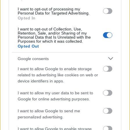
I want to opt-out of processing my
Personal Data for Targeted Advertising.
Kéthónapos a Tisza-kormány: íme a mérleg!
Opted In
ELEMZÉSEK
2026. júl. 21.
I want to opt-out of Collection, Use,
Retention, Sale, and/or Sharing of my
Personal Data that Is Unrelated with the
Purposes for which it was collected.
Opted Out
Google consents
I want to allow Google to enable storage
related to advertising like cookies on web or
device identifiers in apps.
I want to allow my user data to be sent to
Google for online advertising purposes.
Uniós források: íme a teendők, amelyek a
pénzek érkezéséhez még szükségesek
I want to allow Google to send me
ELEMZÉSEK
2026. júl. 20.
personalized advertising.
I want to allow Google to enable storage