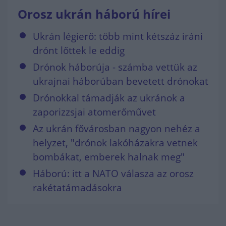
Orosz ukrán háború hírei
Ukrán légierő: több mint kétszáz iráni
drónt lőttek le eddig
Drónok háborúja - számba vettük az
ukrajnai háborúban bevetett drónokat
Drónokkal támadják az ukránok a
zaporizzsjai atomerőművet
Az ukrán fővárosban nagyon nehéz a
helyzet, "drónok lakóházakra vetnek
bombákat, emberek halnak meg"
Háború: itt a NATO válasza az orosz
rakétatámadásokra