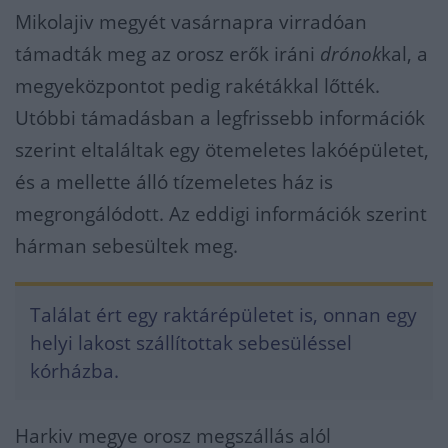
Mikolajiv megyét vasárnapra virradóan
támadták meg az orosz erők iráni
drónok
kal, a
megyeközpontot pedig rakétákkal lőtték.
Utóbbi támadásban a legfrissebb információk
szerint eltaláltak egy ötemeletes lakóépületet,
és a mellette álló tízemeletes ház is
megrongálódott. Az eddigi információk szerint
hárman sebesültek meg.
Találat ért egy raktárépületet is, onnan egy
helyi lakost szállítottak sebesüléssel
kórházba.
Harkiv megye orosz megszállás alól