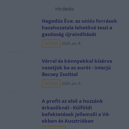
Hirdetés
Hegedüs Éva: az uniós források
hazahozatala lehetővé teszi a
gazdaság újraindítását
INTERJÚ
2026. jún. 8.
Vérrel és könnyekkel kísérve
vezetjük be az eurót - interjú
Becsey Zsolttal
INTERJÚ
2026. jún. 6.
A profit az első a hozzánk
érkezőknél - Külföldi
befektetések jellemzői a V4-
ekben és Ausztriában