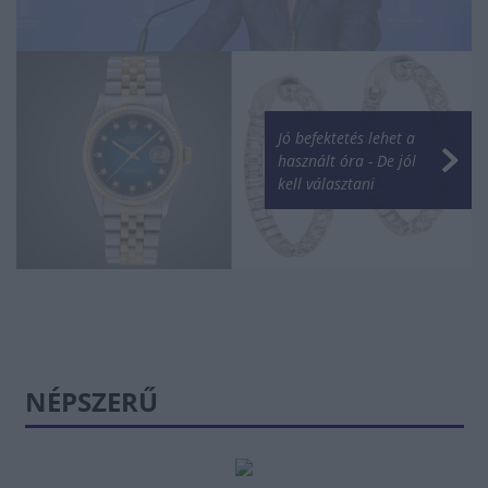
Jó befektetés lehet a
használt óra - De jól
kell választani
NÉPSZERŰ