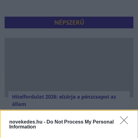
NÉPSZERŰ
Hitelfordulat 2026: elzárja a pénzcsapot az
állam
ELEMZÉSEK
2026. júl. 22.
novekedes.hu -
Do Not Process My Personal
Information