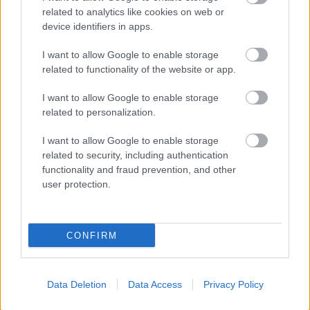
related to analytics like cookies on web or
device identifiers in apps.
I want to allow Google to enable storage
related to functionality of the website or app.
I want to allow Google to enable storage
related to personalization.
Minden idők legjövedelmezőbbje és
legdrágábbja volt az amerikai foci vb -
I want to allow Google to enable storage
related to security, including authentication
gyorsmérleg
functionality and fraud prevention, and other
HÍREK
2026. júl. 20.
user protection.
CONFIRM
Data Deletion
Data Access
Privacy Policy