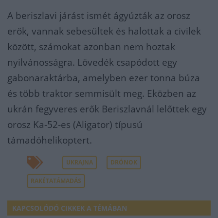
A beriszlavi járást ismét ágyúzták az orosz
erők, vannak sebesültek és halottak a civilek
között, számokat azonban nem hoztak
nyilvánosságra. Lövedék csapódott egy
gabonaraktárba, amelyben ezer tonna búza
és több traktor semmisült meg. Eközben az
ukrán fegyveres erők Beriszlavnál lelőttek egy
orosz Ka-52-es (Aligator) típusú
támadóhelikoptert.
UKRAJNA
DRÓNOK
RAKÉTATÁMADÁS
KAPCSOLÓDÓ CIKKEK A TÉMÁBAN