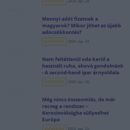
ELEMZÉSEK
2026. ápr. 24.
Mennyi adót fizetnek a
magyarok? Mikor jöhet az újabb
adócsökkentés?
ELEMZÉSEK
2026. ápr. 23.
Nem feltétlenül oda kerül a
használt ruha, ahová gondolnánk
- A second-hand ipar árnyoldala
ELEMZÉSEK
2026. ápr. 26.
Még nincs összeomlás, de már
recseg a rendszer –
Kerozinválságba süllyedhet
Európa
ELEMZÉSEK
2026. ápr. 22.