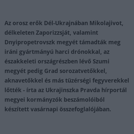
Az orosz erők Dél-Ukrajnában Mikolajivot,
délkeleten Zaporizzsját, valamint
Dnyipropetrovszk megyét támadták meg
iráni gyártmányú harci drónokkal, az
északkeleti országrészben lévő Szumi
megyét pedig Grad sorozatvetőkkel,
aknavetőkkel és más tüzérségi fegyverekkel
lőtték - írta az Ukrajinszka Pravda hírportál
megyei kormányzók beszámolóiból
készített vasárnapi összefoglalójában.