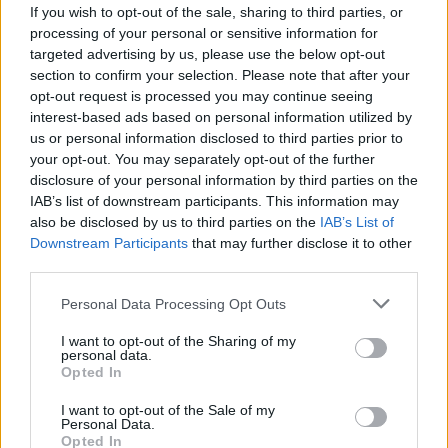
If you wish to opt-out of the sale, sharing to third parties, or
processing of your personal or sensitive information for
targeted advertising by us, please use the below opt-out
section to confirm your selection. Please note that after your
opt-out request is processed you may continue seeing
interest-based ads based on personal information utilized by
us or personal information disclosed to third parties prior to
your opt-out. You may separately opt-out of the further
Vagyonvisszaszerzés: amikor a pénz
disclosure of your personal information by third parties on the
gyorsabban fut, mint a jog
IAB’s list of downstream participants. This information may
also be disclosed by us to third parties on the
IAB’s List of
ELEMZÉSEK
2026. júl. 21.
Downstream Participants
that may further disclose it to other
third parties.
Please note that this website/app uses one or more Google
Personal Data Processing Opt Outs
services and may gather and store information including but
not limited to your visit or usage behaviour. You may click to
I want to opt-out of the Sharing of my
personal data.
grant or deny consent to Google and its third-party tags to
Opted In
use your data for below specified purposes in below Google
consent section.
I want to opt-out of the Sale of my
Personal Data.
Opted In