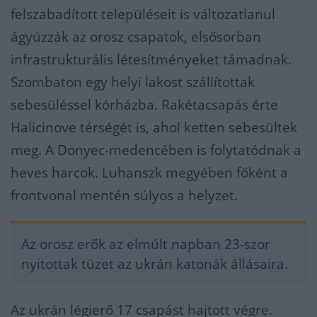
felszabadított településeit is változatlanul
ágyúzzák az orosz csapatok, elsősorban
infrastrukturális létesítményeket támadnak.
Szombaton egy helyi lakost szállítottak
sebesüléssel kórházba. Rakétacsapás érte
Halicinove térségét is, ahol ketten sebesültek
meg. A Donyec-medencében is folytatódnak a
heves harcok. Luhanszk megyében főként a
frontvonal mentén súlyos a helyzet.
Az orosz erők az elmúlt napban 23-szor
nyitottak tüzet az ukrán katonák állásaira.
Az ukrán légierő 17 csapást hajtott végre.