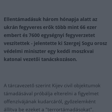
Ellentámadásuk három hónapja alatt az
ukrán fegyveres erők több mint 66 ezer
embert és 7600 egységnyi fegyverzetet
veszítettek - jelentette ki Szergej Sogu orosz
védelmi miniszter egy keddi moszkvai
katonai vezetői tanácskozáson.
A tárcavezető szerint Kijev civil objektumok
támadásával próbálja elterelni a figyelmet
offenzívájának kudarcáról, győzelemként
állítva be ezeket a "terrortámadásokat".