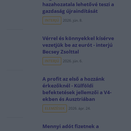
hazahozatala lehetővé teszi a
gazdaság újraindítását
INTERJÚ
2026. jún. 8.
Vérrel és könnyekkel kísérve
vezetjük be az eurót - interjú
Becsey Zsolttal
INTERJÚ
2026. jún. 6.
A profit az első a hozzánk
érkezőknél - Külföldi
befektetések jellemzői a V4-
ekben és Ausztriában
ELEMZÉSEK
2026. ápr. 24.
Mennyi adót fizetnek a