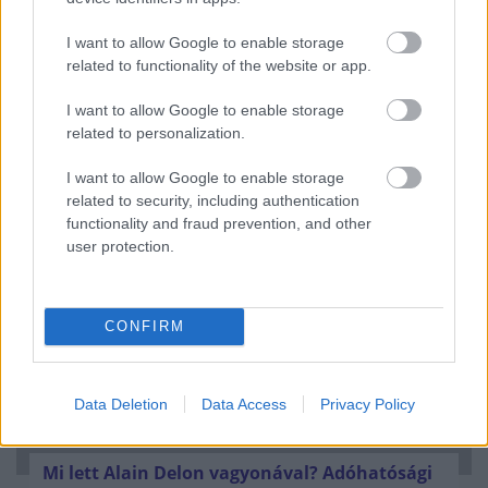
I want to allow Google to enable storage
related to functionality of the website or app.
Minden idők legjövedelmezőbbje és
I want to allow Google to enable storage
related to personalization.
legdrágábbja volt az amerikai foci vb -
gyorsmérleg
I want to allow Google to enable storage
HÍREK
2026. júl. 20.
related to security, including authentication
functionality and fraud prevention, and other
user protection.
CONFIRM
Data Deletion
Data Access
Privacy Policy
Mi lett Alain Delon vagyonával? Adóhatósági