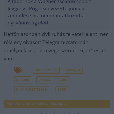
A tábornok a Wagner zsoldoscsoport
Jevgenyij Prigozsin vezette júniusi
zendülése óta nem mutatkozott a
nyilvánosság előtt.
Hétfőn azonban civil ruhás felvétel jelent meg
róla egy olvasott Telegram-csatornán,
amelynek kísérőszövege szerint "kijött" és jól
van.
OROSZORSZÁG
UKRAJNA
HÁBORÚ
UKRAJNAI HÁBORÚ
UKRÁN VESZTESÉGEK
SOJGU
KAPCSOLÓDÓ CIKKEK A TÉMÁBAN