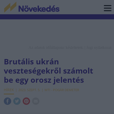
Az adatok időállapota: késleltetett. |
Jogi nyilatkozat
Brutális ukrán
veszteségekről számolt
be egy orosz jelentés
HÍREK
2023. SZEPT. 5.
MTI - POGÁR DEMETER