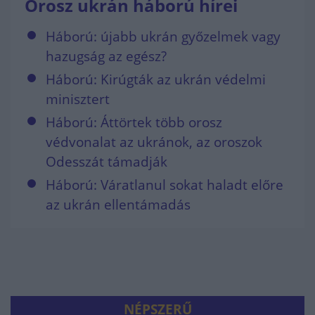
Orosz ukrán háború hírei
Háború: újabb ukrán győzelmek vagy
hazugság az egész?
Háború: Kirúgták az ukrán védelmi
minisztert
Háború: Áttörtek több orosz
védvonalat az ukránok, az oroszok
Odesszát támadják
Háború: Váratlanul sokat haladt előre
az ukrán ellentámadás
NÉPSZERŰ