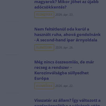
magyarok? Mikor jöhet az újabb
adócsökkentés?
ELEMZÉSEK
2026. ápr. 23.
Nem feltétlenül oda kerül a
használt ruha, ahová gondolnánk
- A second-hand ipar árnyoldala
ELEMZÉSEK
2026. ápr. 26.
Még nincs összeomlás, de már
recseg a rendszer –
Kerozinválságba süllyedhet
Európa
ELEMZÉSEK
2026. ápr. 22.
Visszatér az állam? Így változott a
gazdaságpolitika a válságok után