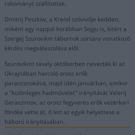
rakományt szállítottak.
Dmitrij Peszkov, a Kreml szóvivője kedden,
miként egy nappal korábban Sojgu is, kitért a
Szergej Szurovikin tábornok sorsára vonatkozó
kérdés megválaszolása elől.
Szurovikint tavaly októberben nevezték ki az
Ukrajnában harcoló orosz erők
parancsnokává, majd idén januárban, amikor
a "különleges hadművelet" irányítását Valerij
Geraszimov, az orosz fegyveres erők vezérkari
főnöke vette át, ő lett az egyik helyettese a
háború irányításában.