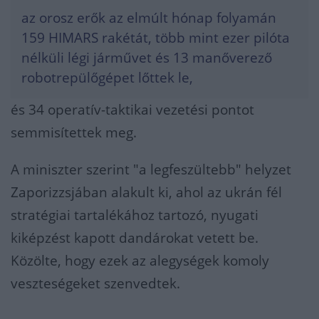
az orosz erők az elmúlt hónap folyamán
159 HIMARS rakétát, több mint ezer pilóta
nélküli légi járművet és 13 manőverező
robotrepülőgépet lőttek le,
és 34 operatív-taktikai vezetési pontot
semmisítettek meg.
A miniszter szerint "a legfeszültebb" helyzet
Zaporizzsjában alakult ki, ahol az ukrán fél
stratégiai tartalékához tartozó, nyugati
kiképzést kapott dandárokat vetett be.
Közölte, hogy ezek az alegységek komoly
veszteségeket szenvedtek.