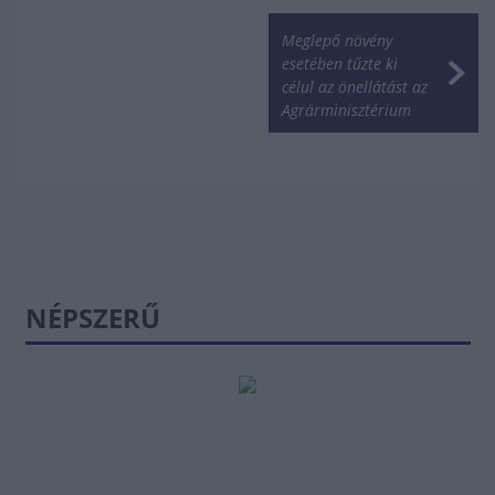
Meglepő növény
esetében tűzte ki
célul az önellátást az
Agrárminisztérium
NÉPSZERŰ