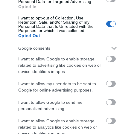
Personal Data for Targeted Advertising.
ELEMZÉSEK
2026. júl. 21.
Opted In
I want to opt-out of Collection, Use,
Retention, Sale, and/or Sharing of my
Personal Data that Is Unrelated with the
Purposes for which it was collected.
Opted Out
Google consents
I want to allow Google to enable storage
related to advertising like cookies on web or
device identifiers in apps.
Uniós források: íme a teendők, amelyek a
I want to allow my user data to be sent to
pénzek érkezéséhez még szükségesek
Google for online advertising purposes.
ELEMZÉSEK
2026. júl. 20.
I want to allow Google to send me
personalized advertising.
I want to allow Google to enable storage
related to analytics like cookies on web or
device identifiers in apps.