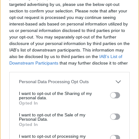
targeted advertising by us, please use the below opt-out
section to confirm your selection. Please note that after your
opt-out request is processed you may continue seeing
interest-based ads based on personal information utilized by
Vagyonvisszaszerzés: amikor a pénz
us or personal information disclosed to third parties prior to
gyorsabban fut, mint a jog
your opt-out. You may separately opt-out of the further
disclosure of your personal information by third parties on the
ELEMZÉSEK
2026. júl. 21.
IAB’s list of downstream participants. This information may
also be disclosed by us to third parties on the
IAB’s List of
Downstream Participants
that may further disclose it to other
third parties.
Please note that this website/app uses one or more Google
Personal Data Processing Opt Outs
services and may gather and store information including but
not limited to your visit or usage behaviour. You may click to
I want to opt-out of the Sharing of my
personal data.
grant or deny consent to Google and its third-party tags to
Opted In
use your data for below specified purposes in below Google
consent section.
I want to opt-out of the Sale of my
Personal Data.
Opted In
Kéthónapos a Tisza-kormány: íme a mérleg!
I want to opt-out of processing my