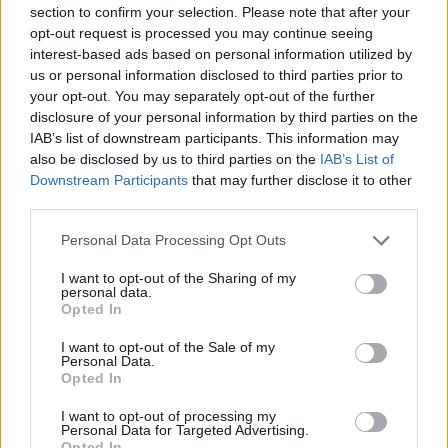
HÍREK
2025. AUG. 28.
NÖVEKEDÉS
section to confirm your selection. Please note that after your
opt-out request is processed you may continue seeing
interest-based ads based on personal information utilized by
us or personal information disclosed to third parties prior to
your opt-out. You may separately opt-out of the further
disclosure of your personal information by third parties on the
IAB’s list of downstream participants. This information may
Nem az SAP-nál kirobbant etikai botrány az
also be disclosed by us to third parties on the
IAB’s List of
Downstream Participants
that may further disclose it to other
egyetlen, amely súlyos presztízsveszteséget
third parties.
okozott egy tőzsdei vállalatnál. Felelőtlen
Please note that this website/app uses one or more Google
Personal Data Processing Opt Outs
cégvezetők személyes visszaélései korábban
services and may gather and store information including but
is dollármilliókban mérhető károkat,
not limited to your visit or usage behaviour. You may click to
I want to opt-out of the Sharing of my
personal data.
grant or deny consent to Google and its third-party tags to
bírságokat és felmondott szerződéseket
Opted In
use your data for below specified purposes in below Google
eredményeztek. Összegyűjtöttünk néhányat
consent section.
I want to opt-out of the Sale of my
Personal Data.
az SAP-hoz hasonló ügyekből, ahol aggályos
Opted In
vállalatvezetői viselkedés, elfajult céges
I want to opt-out of processing my
Personal Data for Targeted Advertising.
rendezvények vagy szexuális bántalmazások
Opted In