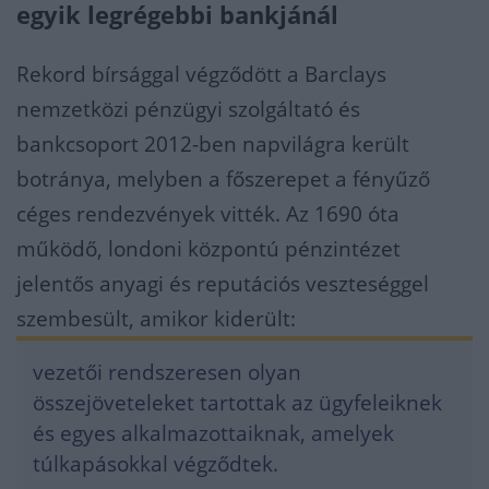
egyik legrégebbi bankjánál
Rekord bírsággal végződött a Barclays
nemzetközi pénzügyi szolgáltató és
bankcsoport 2012-ben napvilágra került
botránya, melyben a főszerepet a fényűző
céges rendezvények vitték. Az 1690 óta
működő, londoni központú pénzintézet
jelentős anyagi és reputációs veszteséggel
szembesült, amikor kiderült:
vezetői rendszeresen olyan
összejöveteleket tartottak az ügyfeleiknek
és egyes alkalmazottaiknak, amelyek
túlkapásokkal végződtek.