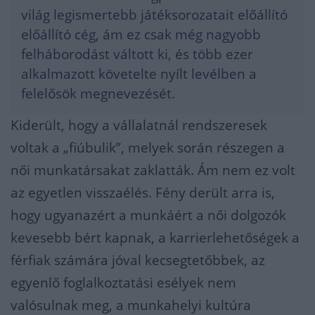
világ legismertebb játéksorozatait előállító
előállító cég, ám ez csak még nagyobb
felháborodást váltott ki, és több ezer
alkalmazott követelte nyílt levélben a
felelősök megnevezését.
Kiderült, hogy a vállalatnál rendszeresek
voltak a „fiúbulik”, melyek során részegen a
női munkatársakat zaklatták. Ám nem ez volt
az egyetlen visszaélés. Fény derült arra is,
hogy ugyanazért a munkáért a női dolgozók
kevesebb bért kapnak, a karrierlehetőségek a
férfiak számára jóval kecsegtetőbbek, az
egyenlő foglalkoztatási esélyek nem
valósulnak meg, a munkahelyi kultúra