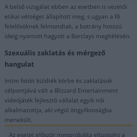
A belső vizsgálat ebben az esetben is vezetői
etikai vétséget állapított meg, s ugyan a fő
felelősöknek felmondtak, a botrány hosszú
ideig nyomott hagyott a Barclays megítélésén.
Szexuális zaklatás és mérgező
hangulat
Intim fotóit küldték körbe és zaklatások
célpontjává vált a Blizzard Entertainment
videójáték fejlesztő vállalat egyik női
alkalmazottja, aki végül öngyilkosságba
menekült.
Az esetet először megpróbálta eltussolni a