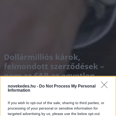
Dollármilliós károk,
felmondott szerződések –
nem az SAP az egyetlen,
ahol a felelőtlen vezetői
novekedes.hu -
Do Not Process My Personal
Information
viselkedés botrányt
okozott
If you wish to opt-out of the sale, sharing to third parties, or
processing of your personal or sensitive information for
targeted advertising by us, please use the below opt-out