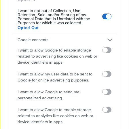
végzetes következménnyel jártak.
I want to opt-out of Collection, Use,
Retention, Sale, and/or Sharing of my
Personal Data that Is Unrelated with the
Purposes for which it was collected.
Opted Out
Szexuális visszaéléssel indult az SAP
Google consents
multinacionális szoftvercég minap kirobbant
I want to allow Google to enable storage
botránya. Az USA-ban kezdődött ügy miatt a
related to advertising like cookies on web or
device identifiers in apps.
szoftvervállalat mindenhol teljeskörű
átvilágítást rendelt el.
I want to allow my user data to be sent to
Google for online advertising purposes.
Így került képbe az a magyarországi céges
I want to allow Google to send me
rendezvény is, amely - az ott megrendelt
personalized advertising.
masszázs és egyéb magánjellegű
I want to allow Google to enable storage
szolgáltatások miatt - végül a magyar
related to analytics like cookies on web or
vezetés vesztét okozta.
device identifiers in apps.