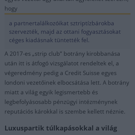
hogy
a partnertalálkozóikat sztriptízbárokba
szervezték, majd az ottani fogyasztásokat
céges kiadásnak tüntették fel.
A 2017-es „strip club” botrány kirobbanása
után itt is átfogó vizsgálatot rendeltek el, a
végeredmény pedig a Credit Suisse egyes
londoni vezetőinek elbocsátása lett. A botrány
miatt a világ egyik legismertebb és
legbefolyásosabb pénzügyi intézménynek
reputációs károkkal is szembe kellett néznie.
Luxuspartik túlkapásokkal a világ