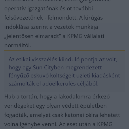
operatív igazgatónak és öt további
felsővezetőnek - felmondott. A kirúgás
indoklása szerint a vezetők munkája
„jelentősen elmaradt” a KPMG vállalati
normáitól.
Az etikai visszaélés kiinduló pontja az volt,
hogy egy Sun Cityben megrendezett
fényűző esküvő költségeit üzleti kiadásként
számolták el adóelkerülés céljából.
Hab a tortán, hogy a lakodalomra érkező
vendégeket egy olyan védett épületben
fogadták, amelyet csak katonai célra lehetett
volna igénybe venni. Az eset után a KPMG