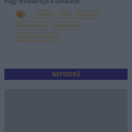
hogy felvásárolja a vállalatot.
KPMG
SAP
BARCLAY'S
CREDIT SUISSE
BOTRÁNYOK
PRESZTÍZSVESZTESÉG
NÉPSZERŰ