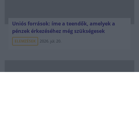
Uniós források: íme a teendők, amelyek a
pénzek érkezéséhez még szükségesek
ELEMZÉSEK
2026. júl. 20.
Minden idők legjövedelmezőbbje és
legdrágábbja volt az amerikai foci vb -
gyorsmérleg
HÍREK
2026. júl. 20.