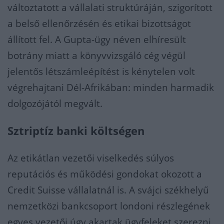
változtatott a vállalati struktúráján, szigorított
a belső ellenőrzésén és etikai bizottságot
állított fel. A Gupta-ügy néven elhíresült
botrány miatt a könyvvizsgáló cég végül
jelentős létszámleépítést is kénytelen volt
végrehajtani Dél-Afrikában: minden harmadik
dolgozójától megvált.
Sztriptíz banki költségen
Az etikátlan vezetői viselkedés súlyos
reputációs és működési gondokat okozott a
Credit Suisse vállalatnál is. A svájci székhelyű
nemzetközi bankcsoport londoni részlegének
egyes vezetői úgy akartak ügyfeleket szerezni,