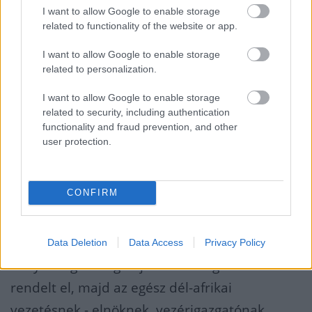
Pintér Szabolcs (képünkön) az SAP Hungary
I want to allow Google to enable storage
related to functionality of the website or app.
ügyvezető igazgatója azonnal távozott a
cégtől. A céges rendezvényeken tanúsított
I want to allow Google to enable storage
related to personalization.
vállalatvezetői viselkedés más tőzsdei cégek
számára is okozott már fejfájást, most e
I want to allow Google to enable storage
related to security, including authentication
botrányok közül válogatunk.
functionality and fraud prevention, and other
user protection.
KPMG – esküvő mint „üzleti” kiadás
CONFIRM
Jelentős presztízsveszteséget és felmondott
szerződések sorát okozta a KPMG 2018-ban
kirobbant botránya, amely nyomán a
Data Deletion
Data Access
Privacy Policy
könyvvizsgáló cég teljeskörű vizsgálatot
rendelt el, majd az egész dél-afrikai
vezetésnek - elnöknek, vezérigazgatónak,