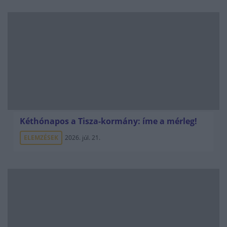
Kéthónapos a Tisza-kormány: íme a mérleg!
ELEMZÉSEK
2026. júl. 21.