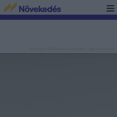
Az adatok időállapota: késleltetett. |
Jogi nyilatkozat