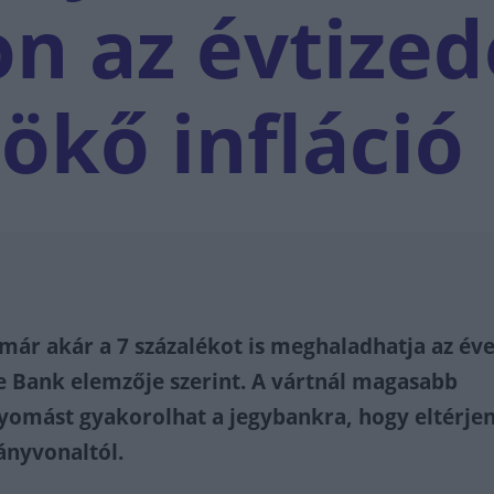
n az évtized
ökő infláció
r akár a 7 százalékot is meghaladhatja az év
te Bank elemzője szerint. A vártnál magasabb
omást gyakorolhat a jegybankra, hogy eltérjen
ányvonaltól.