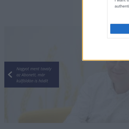
authenti
Nagyot ment tavaly
az Abonett, már
külföldön is hódít