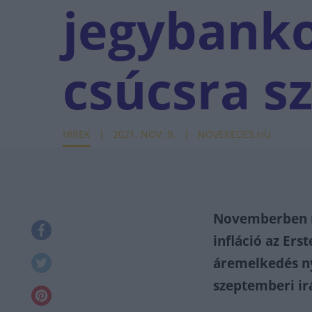
jegybanko
csúcsra sz
HÍREK
2021. NOV. 9.
NÖVEKEDÉS.HU
Novemberben má
infláció az Ers
áremelkedés ny
szeptemberi ir