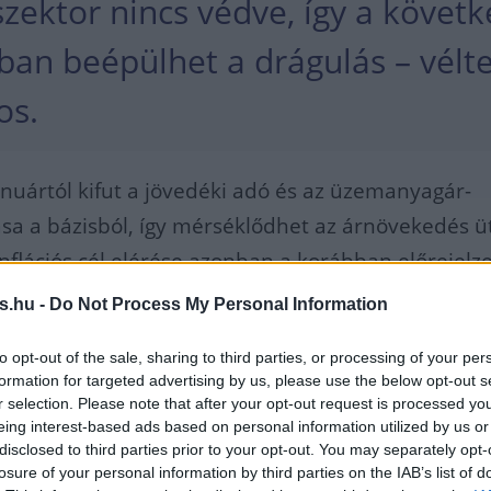
 szektor nincs védve, így a követ
an beépülhet a drágulás – vélt
os.
nuártól kifut a jövedéki adó és az üzemanyagár-
sa a bázisból, így mérséklődhet az árnövekedés 
nflációs cél elérése azonban a korábban előrejelze
 igénybe. Ennek hátterében a továbbra is felfelé 
s.hu -
Do Not Process My Personal Information
k: az expanzív fiskális politika, a folytatódó
to opt-out of the sale, sharing to third parties, or processing of your per
letve az energia- és nyersanyagárak drágulásának
formation for targeted advertising by us, please use the below opt-out s
lati oldali súrlódások fogyasztói árakba átgyűrűző
r selection. Please note that after your opt-out request is processed y
eing interest-based ads based on personal information utilized by us or
disclosed to third parties prior to your opt-out. You may separately opt-
losure of your personal information by third parties on the IAB’s list of