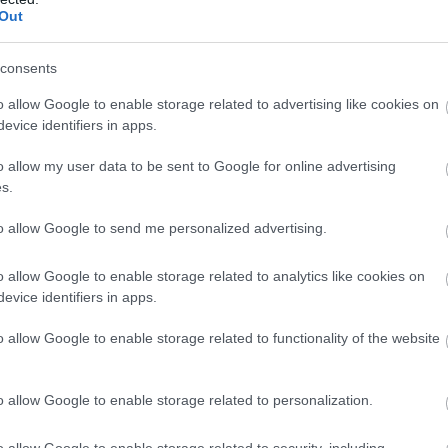
Out
EK A TÉMÁBAN
consents
ékra ugrott az infláció Magyarországon
essünk, ha tartósan magas marad az infláció?
o allow Google to enable storage related to advertising like cookies on
evice identifiers in apps.
ly: az infláció elleni küzdelem az első számú prior
o allow my user data to be sent to Google for online advertising
s.
to allow Google to send me personalized advertising.
o allow Google to enable storage related to analytics like cookies on
evice identifiers in apps.
o allow Google to enable storage related to functionality of the website
o allow Google to enable storage related to personalization.
o allow Google to enable storage related to security, including