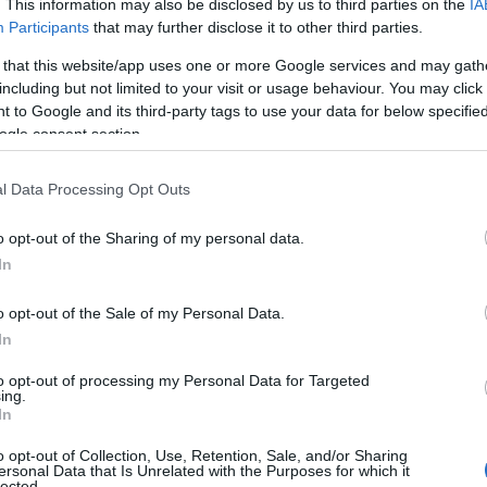
. This information may also be disclosed by us to third parties on the
IA
ő szerint a vártnál magasabb ha
Participants
that may further disclose it to other third parties.
 that this website/app uses one or more Google services and may gath
is infláció, a régiós központi
including but not limited to your visit or usage behaviour. You may click 
 to Google and its third-party tags to use your data for below specifi
arkáns emelései erőteljes
ogle consent section.
helyezhetnek a magyar
l Data Processing Opt Outs
ra, hogy eltérjen a szeptemberi
o opt-out of the Sharing of my personal data.
altól a jövő keddi kamatdöntés
In
al.
o opt-out of the Sale of my Personal Data.
In
to opt-out of processing my Personal Data for Targeted
ing.
In
INFLÁCIÓ, MNB
ERSTE
o opt-out of Collection, Use, Retention, Sale, and/or Sharing
ersonal Data that Is Unrelated with the Purposes for which it
lected.