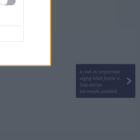
A jövő év szeptember
végéig lehet fizetni a
Szép-kártya
bármelyik zsebéből