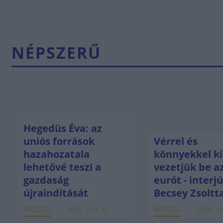
NÉPSZERŰ
Hegedüs Éva: az
uniós források
Vérrel és
hazahozatala
könnyekkel kí
lehetővé teszi a
vezetjük be a
gazdaság
eurót - interj
újraindítását
Becsey Zsoltt
INTERJÚ
INTERJÚ
2026. jún. 8.
2026. jú