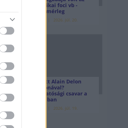
amerikai foci vb -
gyorsmérleg
HÍREK
2026. júl. 20.
itás
Mi lett Alain Delon
vagyonával?
Adóhatósági csavar a
sztoriban
HÍREK
2026. júl. 19.