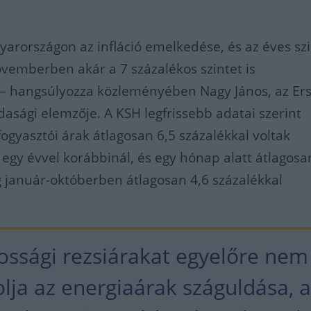
yarországon az infláció emelkedése, és az éves sz
vemberben akár a 7 százalékos szintet is
– hangsúlyozza közleményében Nagy János, az Er
sági elemzője. A KSH legfrissebb adatai szerint
ogyasztói árak átlagosan 6,5 százalékkal voltak
gy évvel korábbinál, és egy hónap alatt átlagosa
g január-októberben átlagosan 4,6 százalékkal
kossági rezsiárakat egyelőre nem
lja az energiaárak száguldása, 