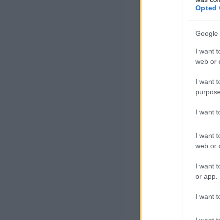
Opted 
KAPCSOLÓDÓ CIKK
Google 
6,5 százal
Mibe fekt
I want t
web or d
Patai Mihá
I want t
purpose
I want 
I want t
web or d
I want t
or app.
I want t
I want t