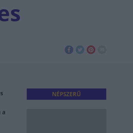
es
es
NÉPSZERŰ
 a