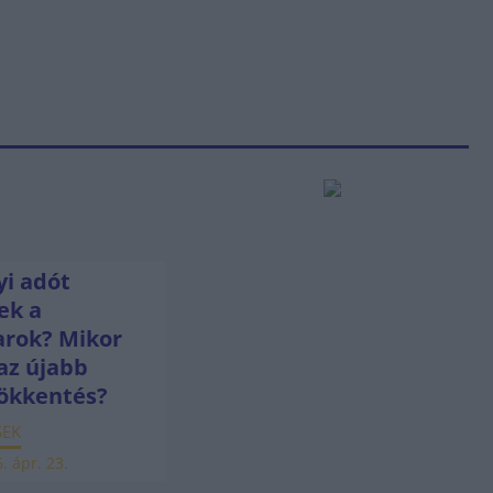
i adót
ek a
rok? Mikor
az újabb
ökkentés?
SEK
. ápr. 23.