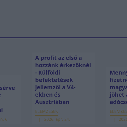
A profit az első a
hozzánk érkezőknél
- Külföldi
Menny
befektetések
fizetn
jellemzői a V4-
magya
sérve
ekben és
jöhet 
z
Ausztriában
adócs
ú
al
ELEMZÉSEK
ELEMZÉ
n. 6.
2026. ápr. 24.
2026