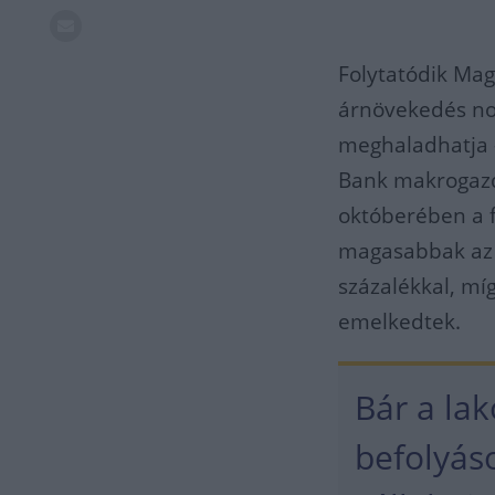
Folytatódik Mag
árnövekedés no
meghaladhatja 
Bank makrogazda
októberében a f
magasabbak az e
százalékkal, mí
emelkedtek.
Bár a la
befolyáso