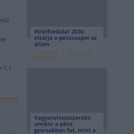
intű
Hitelfordulat 2026:
elzárja a pénzcsapot az
ste
állam
ELEMZÉSEK
2026. júl. 22.
n 1,1
Vagyonvisszaszerzés:
a
amikor a pénz
gyorsabban fut, mint a