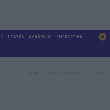
S
UTAZÁS
AGRÁRIUM
ENERGETIKA
Az adatok időállapota: késleltetett. |
Jogi nyilatkozat