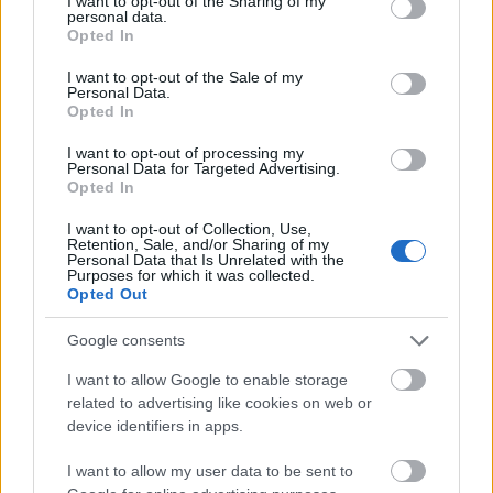
not limited to your visit or usage behaviour. You may click to
I want to opt-out of the Sharing of my
personal data.
grant or deny consent to Google and its third-party tags to
Opted In
use your data for below specified purposes in below Google
consent section.
I want to opt-out of the Sale of my
Personal Data.
Életbe lépett az Egyesült Államok által az
Opted In
iráni kikötők ellen meghirdetett blokád
I want to opt-out of processing my
Personal Data for Targeted Advertising.
hétfőn - közölte Donald Trump.
Opted In
I want to opt-out of Collection, Use,
Retention, Sale, and/or Sharing of my
Personal Data that Is Unrelated with the
Purposes for which it was collected.
Opted Out
Az amerikai elnök washingtoni idő szerint a
délelőtti órákban internetes közösségi oldalán
Google consents
I want to allow Google to enable storage
related to advertising like cookies on web or
arra figyelmeztette Irán vezetőit, hogy
device identifiers in apps.
amennyiben az ország
haditengerészetének megmaradt
I want to allow my user data to be sent to