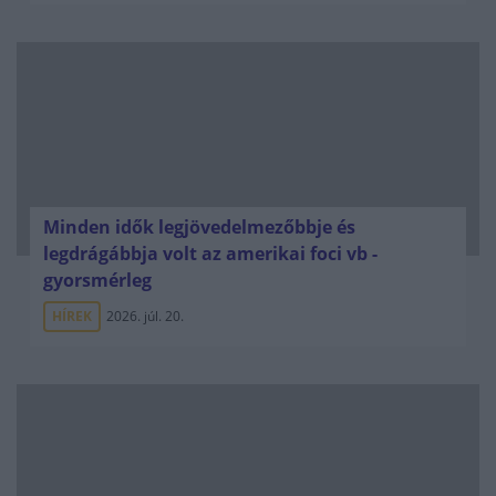
Minden idők legjövedelmezőbbje és
legdrágábbja volt az amerikai foci vb -
gyorsmérleg
HÍREK
2026. júl. 20.