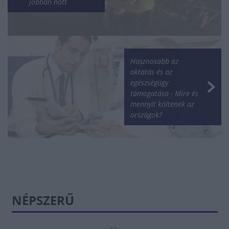
jobban nőtt
Hasznosabb az
oktatás és az
egészségügy
támogatása - Mire és
mennyit költenek az
országok?
NÉPSZERŰ