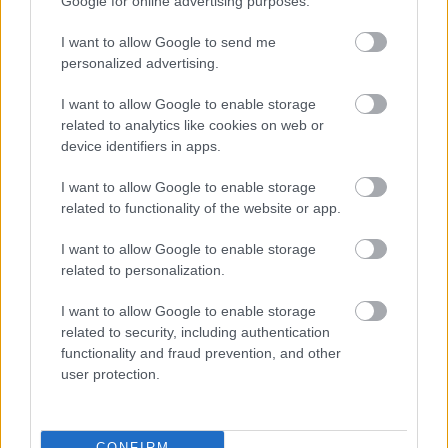
Google for online advertising purposes.
kisméretű gyorsmozgású motorhajói
megközelítik a blokád vonalát, az amerikai
I want to allow Google to send me
erők megsemmisítik azokat.
personalized advertising.
I want to allow Google to enable storage
related to analytics like cookies on web or
Az elnök megjegyezte, hogy
device identifiers in apps.
I want to allow Google to enable storage
ugyanazokat a fegyverrendszereket
related to functionality of the website or app.
használhatják, mint amelyeket az amerikai
I want to allow Google to enable storage
related to personalization.
katonaság a Karib-tenger térségében
alkalmazott a feltételezett
I want to allow Google to enable storage
related to security, including authentication
kábítószercsempész motorcsónakok ellen.
functionality and fraud prevention, and other
user protection.
Trump elnök vasárnap azt jelentette be, hogy
CONFIRM