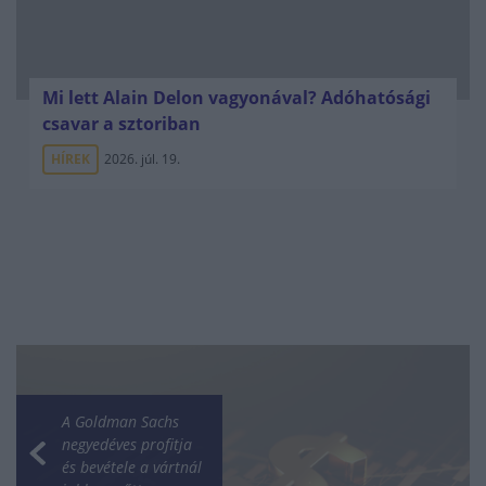
Mi lett Alain Delon vagyonával? Adóhatósági
csavar a sztoriban
HÍREK
2026. júl. 19.
A Goldman Sachs
negyedéves profitja
és bevétele a vártnál