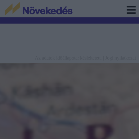
Az adatok időállapota: késleltetett. |
Jogi nyilatkozat