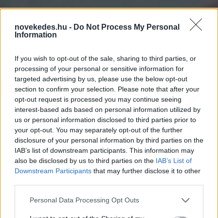
novekedes.hu -
Do Not Process My Personal
Information
If you wish to opt-out of the sale, sharing to third parties, or
processing of your personal or sensitive information for
targeted advertising by us, please use the below opt-out
section to confirm your selection. Please note that after your
opt-out request is processed you may continue seeing
interest-based ads based on personal information utilized by
Iráni konfliktus - Életbe
us or personal information disclosed to third parties prior to
lépett az Egyesült
your opt-out. You may separately opt-out of the further
disclosure of your personal information by third parties on the
Államok által
IAB’s list of downstream participants. This information may
also be disclosed by us to third parties on the
IAB’s List of
meghirdetett blokád
Downstream Participants
that may further disclose it to other
third parties.
HÍREK
2026. ÁPR. 13.
MTI
Please note that this website/app uses one or more Google
Personal Data Processing Opt Outs
services and may gather and store information including but