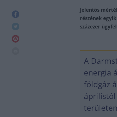
Jelentős mérté
részének egyik
százezer ügyfel
A Darmsta
energia 
földgáz á
áprilistó
területe