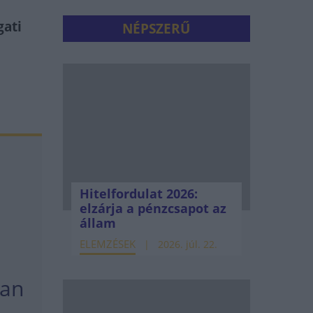
gati
NÉPSZERŰ
Hitelfordulat 2026:
elzárja a pénzcsapot az
állam
ELEMZÉSEK
2026. júl. 22.
óan