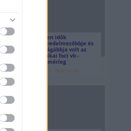
350
tók
20
Minden idők
t
legjövedelmezőbbje és
legdrágábbja volt az
amerikai foci vb -
gyorsmérleg
HÍREK
2026. júl. 20.
árakat
vezőbb
énzügyi
sával
ításai