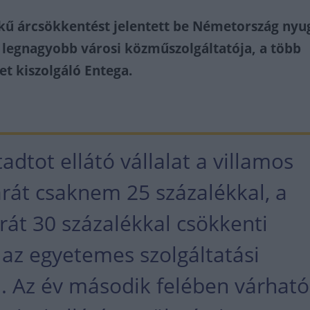
kű árcsökkentést jelentett be Németország nyu
 legnagyobb városi közműszolgáltatója, a több
et kiszolgáló Entega.
dtot ellátó vállalat a villamos
árát csaknem 25 százalékkal, a
rát 30 százalékkal csökkenti
l az egyetemes szolgáltatási
n. Az év második felében várhat