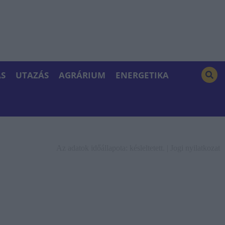
S
UTAZÁS
AGRÁRIUM
ENERGETIKA
Az adatok időállapota: késleltetett. |
Jogi nyilatkozat