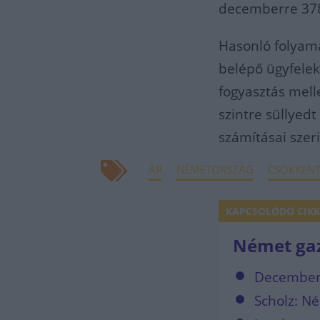
decemberre 378
Hasonló folyama
belépő ügyfelek
fogyasztás melle
szintre süllyedt
számításai szeri
ÁR
NÉMETORSZÁG
CSÖKKENT
KAPCSOLÓDÓ CIKK
Német ga
Decemberb
Scholz: N