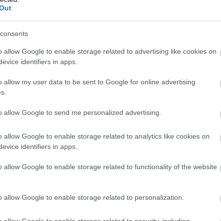
lentősen elmarad a tavaly nyári 
Out
li csúcsértékektől, de a fogyasz
consents
így is megawattóránként 100-1
o allow Google to enable storage related to advertising like cookies on
evice identifiers in apps.
gyis kilowattóránként tíz-tizenké
o allow my user data to be sent to Google for online advertising
lent - fejtette ki a szakember.
s.
to allow Google to send me personalized advertising.
ső nagyobb németországi szolgáltatók között van,
o allow Google to enable storage related to analytics like cookies on
k az új, hanem a meglévő ügyfelekre vonatkozó 
evice identifiers in apps.
Az újonnan belépők már hosszabb ideje egyre ked
o allow Google to enable storage related to functionality of the website
rszágszerte. Az energiaszolgáltatók, valamint a p
szolgáltatók és a biztosítók árainak összehasonlítá
o allow Google to enable storage related to personalization.
agyobb német szakportál, a Verivox legutóbbi szám
o allow Google to enable storage related to security, including