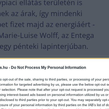
piaci ellátás területén is
ek az árak, így mindenki
t fizet majd az energiáért -
arie-Luise Wolff, az Entega
egy pénteki lapinterjúban.
sztási helyet ellátó vállalat ügyfeleinek terhei a
s.hu -
Do Not Process My Personal Information
mérséklődése mellett az "előrelátó beszerzési polit
k - mondta az Entega igazgatótanácsi elnöke, aki
to opt-out of the sale, sharing to third parties, or processing of your per
formation for targeted advertising by us, please use the below opt-out s
yobb ágazati érdekképviselet, az energetikai és
r selection. Please note that after your opt-out request is processed y
 vállalatok szövetségének (BDEW) vezetője.
eing interest-based ads based on personal information utilized by us or
disclosed to third parties prior to your opt-out. You may separately opt-
losure of your personal information by third parties on the IAB’s list of
ff a Frankfurter Allgemeine Zeitung című lapban k