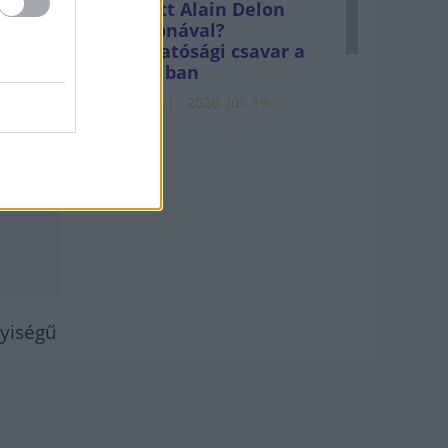
Mi lett Alain Delon
vagyonával?
Adóhatósági csavar a
b
sztoriban
HÍREK
2026. júl. 19.
nyiségű