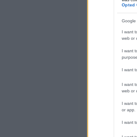
ugyan je
Opted 
euró körü
Google 
számára 
I want t
web or d
eurót, va
I want t
centet je
purpose
I want 
Az Entega az el
I want t
amelyek nemcsa
web or d
is csökkentik. 
I want t
árakat kapnak o
or app.
és a távközlési 
I want t
foglalkozó legn
I want t