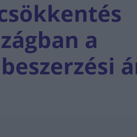
rcsökkentés
zágban a
beszerzési á