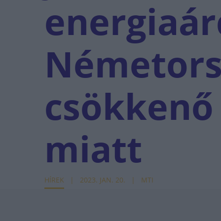
energiaá
Németors
csökkenő 
miatt
HÍREK
2023. JAN. 20.
MTI