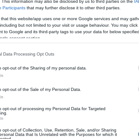
. This information may also be disclosed by us to third parties on the
IA
elte, hogy a világpiacon megmarad a volatilitás, a
Participants
that may further disclose it to other third parties.
a, és nem lehet arra számítani, hogy a földgáz ár
 that this website/app uses one or more Google services and may gath
including but not limited to your visit or usage behaviour. You may click 
évvel korábbi, alacsony szintre.
 to Google and its third-party tags to use your data for below specifi
ogle consent section.
 árak alakulásában döntő szerepe van az ázsiai
etnek, így "ha Kína recesszióba kerül, rengeteg
l Data Processing Opt Outs
, ha pedig fellendül a kínai gazdaság, a földgáz ára
o opt-out of the Sharing of my personal data.
.
In
o opt-out of the Sale of my Personal Data.
t feltételezhető, hogy a
In
óránként 60-80 euró lesz "az új
to opt-out of processing my Personal Data for Targeted
ing.
In
ás" a földgáz nemzetközi piacán.
o opt-out of Collection, Use, Retention, Sale, and/or Sharing
ersonal Data that Is Unrelated with the Purposes for which it
lected.