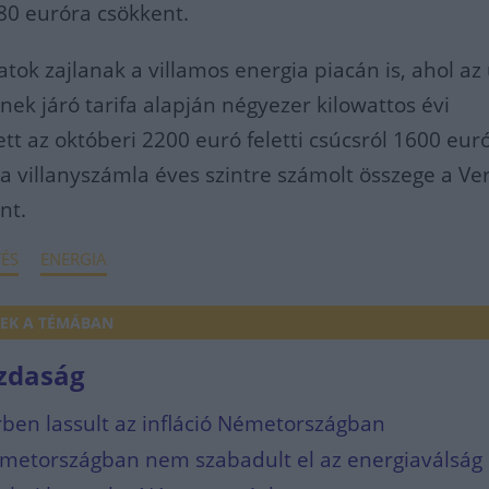
0 euróra csökkent.
tok zajlanak a villamos energia piacán is, ahol az 
nek járó tarifa alapján négyezer kilowattos évi
tt az októberi 2200 euró feletti csúcsról 1600 euró
 a villanyszámla éves szintre számolt összege a Ve
nt.
ÉS
ENERGIA
EK A TÉMÁBAN
zdaság
en lassult az infláció Németországban
émetországban nem szabadult el az energiaválság