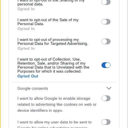
not limited to your visit or usage behaviour. You may click to
I want to opt-out of the Sharing of my
nem lenne egészséges” – mondta el Metál
personal data.
grant or deny consent to Google and its third-party tags to
Opted In
Zoltán az Országos Taxis Szövetség elnöke a
use your data for below specified purposes in below Google
consent section.
I want to opt-out of the Sale of my
növekedés.hu-nak.
Personal Data.
Opted In
I want to opt-out of processing my
Personal Data for Targeted Advertising.
Opted In
A benzinár újabban megint forró téma lett.
Nagy Márton nemzetgazdasági miniszter
I want to opt-out of Collection, Use,
Retention, Sale, and/or Sharing of my
Personal Data that Is Unrelated with the
nemrég tárgyalt a Magyar Ásványolaj
Purposes for which it was collected.
Opted Out
Szövetséggel és a Mollal, úgy hogy az
üzemanyagok díja is terítéken volt a
Google consents
megbeszélésen.
I want to allow Google to enable storage
related to advertising like cookies on web or
device identifiers in apps.
A miniszter jelezte: a benzin kapcsán „lát
esélyt az árak kiigazítására”. Pénteken a
I want to allow my user data to be sent to