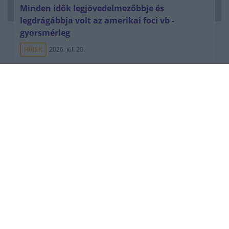
Minden idők legjövedelmezőbbje és
legdrágábbja volt az amerikai foci vb -
gyorsmérleg
HÍREK
2026. júl. 20.
Mi lett Alain Delon vagyonával? Adóhatósági
csavar a sztoriban
HÍREK
2026. júl. 19.