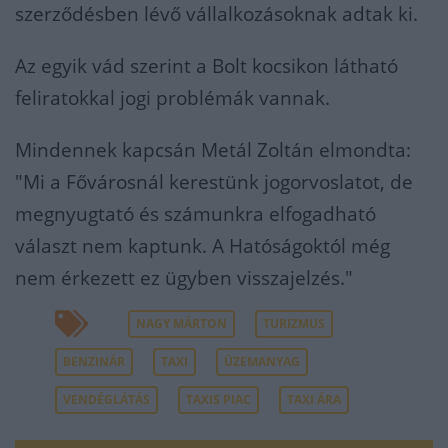
szerződésben lévő vállalkozásoknak adtak ki.
Az egyik vád szerint a Bolt kocsikon látható
feliratokkal jogi problémák vannak.
Mindennek kapcsán Metál Zoltán elmondta:
"Mi a Fővárosnál kerestünk jogorvoslatot, de
megnyugtató és számunkra elfogadható
választ nem kaptunk. A Hatóságoktól még
nem érkezett ez ügyben visszajelzés."
NAGY MÁRTON
TURIZMUS
BENZINÁR
TAXI
ÜZEMANYAG
VENDÉGLÁTÁS
TAXIS PIAC
TAXI ÁRA