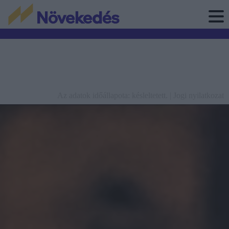
Az adatok időállapota: késleltetett. |
Jogi nyilatkozat