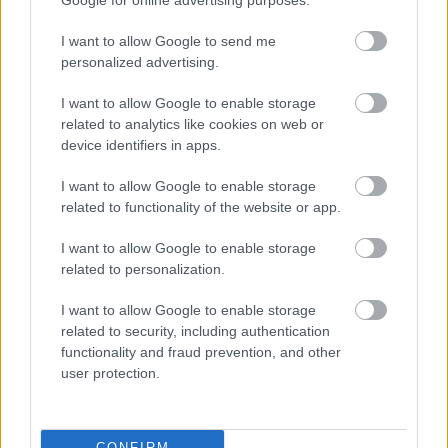
Google for online advertising purposes.
holtankoljak.hu
információi szerint egyébként
lesz egy három forintos csökkentés, de a 95-ös
I want to allow Google to send me
personalized advertising.
literenkénti ára még így is 600 forint lesz.
I want to allow Google to enable storage
De vajon mit szólnak a taxisok a mostani
related to analytics like cookies on web or
device identifiers in apps.
viszonylag magas benzin költségekhez?
I want to allow Google to enable storage
related to functionality of the website or app.
A heti vagy a havi üzemanyagárak
I want to allow Google to enable storage
változását nehéz lenne egy-egy tarifa
related to personalization.
korrekcióval követni, mert többet
I want to allow Google to enable storage
költenének a szolgáltatók a hitelesített
related to security, including authentication
functionality and fraud prevention, and other
mérőeszközök tarifa állítására, az
user protection.
üzemanyagok díjának emelésekor vagy
éppen csökkenésekor
CONFIRM