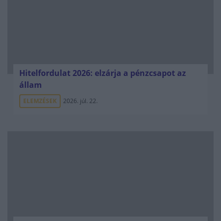
Hitelfordulat 2026: elzárja a pénzcsapot az
állam
ELEMZÉSEK
2026. júl. 22.