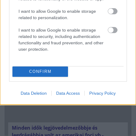
I want to allow Google to enable storage
related to personalization.
I want to allow Google to enable storage
related to security, including authentication
Uniós források: íme a teendők, amelyek a
functionality and fraud prevention, and other
pénzek érkezéséhez még szükségesek
user protection.
ELEMZÉSEK
2026. júl. 20.
CONFIRM
Data Deletion
Data Access
Privacy Policy
Minden idők legjövedelmezőbbje és
legdrágábbja volt az amerikai foci vb -