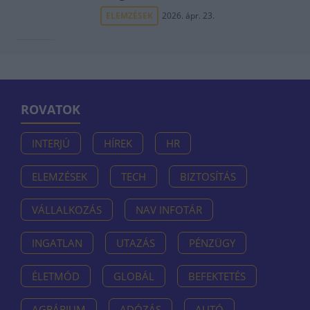
ELEMZÉSEK
2026. ápr. 23.
ROVATOK
INTERJÚ
HÍREK
HR
ELEMZÉSEK
TECH
BIZTOSÍTÁS
VÁLLALKOZÁS
NAV INFOTÁR
INGATLAN
UTAZÁS
PÉNZÜGY
ÉLETMÓD
GLOBÁL
BEFEKTETÉS
AGRÁRIUM
ADÓZÁS
AUTÓ