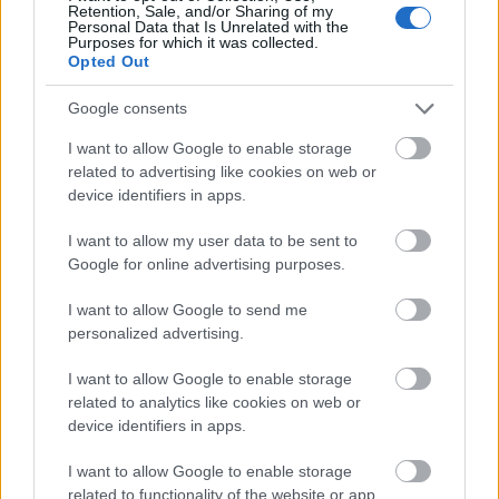
Retention, Sale, and/or Sharing of my
ELEMZÉSEK
2026. júl. 21.
Personal Data that Is Unrelated with the
Purposes for which it was collected.
Opted Out
Google consents
I want to allow Google to enable storage
related to advertising like cookies on web or
device identifiers in apps.
I want to allow my user data to be sent to
Google for online advertising purposes.
I want to allow Google to send me
Kéthónapos a Tisza-kormány: íme a mérleg!
personalized advertising.
ELEMZÉSEK
2026. júl. 21.
I want to allow Google to enable storage
related to analytics like cookies on web or
device identifiers in apps.
I want to allow Google to enable storage
related to functionality of the website or app.