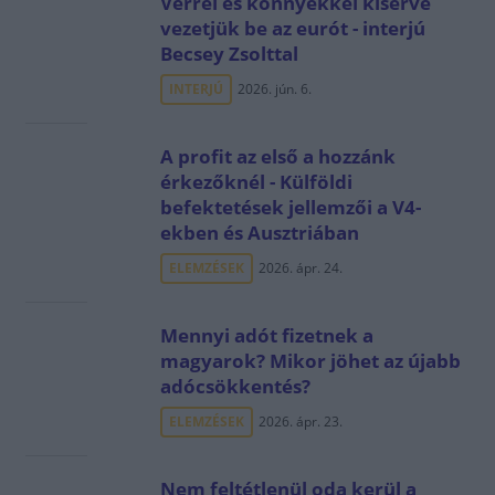
Vérrel és könnyekkel kísérve
vezetjük be az eurót - interjú
Becsey Zsolttal
INTERJÚ
2026. jún. 6.
A profit az első a hozzánk
érkezőknél - Külföldi
befektetések jellemzői a V4-
ekben és Ausztriában
ELEMZÉSEK
2026. ápr. 24.
Mennyi adót fizetnek a
magyarok? Mikor jöhet az újabb
adócsökkentés?
ELEMZÉSEK
2026. ápr. 23.
Nem feltétlenül oda kerül a