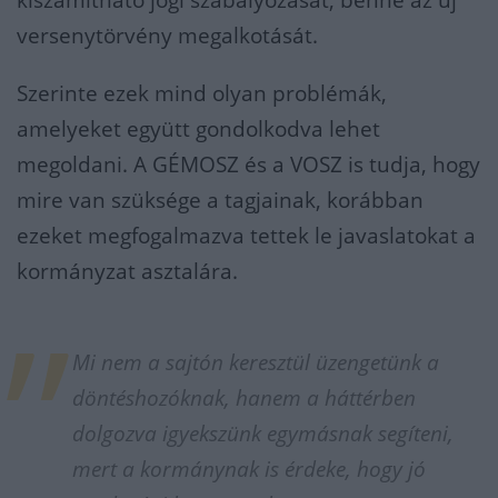
kiszámítható jogi szabályozását, benne az új
versenytörvény megalkotását.
Szerinte ezek mind olyan problémák,
amelyeket együtt gondolkodva lehet
megoldani. A GÉMOSZ és a VOSZ is tudja, hogy
mire van szüksége a tagjainak, korábban
ezeket megfogalmazva tettek le javaslatokat a
kormányzat asztalára.
Mi nem a sajtón keresztül üzengetünk a
döntéshozóknak, hanem a háttérben
dolgozva igyekszünk egymásnak segíteni,
mert a kormánynak is érdeke, hogy jó