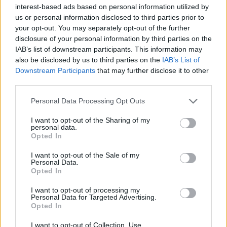
interest-based ads based on personal information utilized by
us or personal information disclosed to third parties prior to
your opt-out. You may separately opt-out of the further
disclosure of your personal information by third parties on the
IAB’s list of downstream participants. This information may
Hitelfordulat 2026: elzárja a pénzcsapot az
also be disclosed by us to third parties on the
IAB’s List of
állam
Downstream Participants
that may further disclose it to other
third parties.
ELEMZÉSEK
2026. júl. 22.
Please note that this website/app uses one or more Google
Personal Data Processing Opt Outs
services and may gather and store information including but
not limited to your visit or usage behaviour. You may click to
I want to opt-out of the Sharing of my
personal data.
grant or deny consent to Google and its third-party tags to
Opted In
use your data for below specified purposes in below Google
consent section.
I want to opt-out of the Sale of my
Personal Data.
Opted In
I want to opt-out of processing my
Personal Data for Targeted Advertising.
Opted In
Vagyonvisszaszerzés: amikor a pénz
gyorsabban fut, mint a jog
I want to opt-out of Collection, Use,