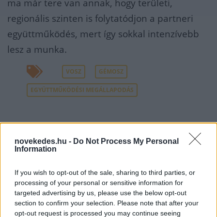
ma már tere van annak, hogy területi,
regionális szinten is folytatódjon a partneri
együttműködés, mert így sokkal intenzívebb
lesz a munka.
VOSZ
GÉMOSZ
EGYÜTTMŰKÖDÉSI MEGÁLLAPODÁS
novekedes.hu -
Do Not Process My Personal
Information
NÉPSZERŰ
If you wish to opt-out of the sale, sharing to third parties, or
processing of your personal or sensitive information for
targeted advertising by us, please use the below opt-out
section to confirm your selection. Please note that after your
opt-out request is processed you may continue seeing