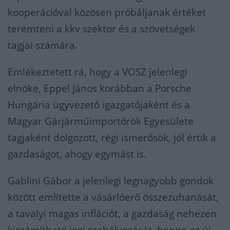
kooperációval közösen próbáljanak értéket
teremteni a kkv szektor és a szövetségek
tagjai számára.
Emlékeztetett rá, hogy a VOSZ jelenlegi
elnöke, Eppel János korábban a Porsche
Hungária ügyvezető igazgatójaként és a
Magyar Gárjárműimportőrök Egyesülete
tagjaként dolgozott, régi ismerősök, jól értik a
gazdaságot, ahogy egymást is.
Gablini Gábor a jelenlegi legnagyobb gondok
között említette a vásárlóerő összezuhanását,
a tavalyi magas inflációt, a gazdaság nehezen