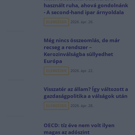
használt ruha, ahová gondolnánk
- A second-hand ipar árnyoldala
ELEMZÉSEK
2026. ápr. 26.
Még nincs összeomlás, de már
recseg a rendszer –
Kerozinválságba süllyedhet
Európa
ELEMZÉSEK
2026. ápr. 22.
Visszatér az állam? Így változott a
gazdaságpolitika a válságok után
ELEMZÉSEK
2026. ápr. 28.
OECD: tíz éve nem volt ilyen
magas az adószint