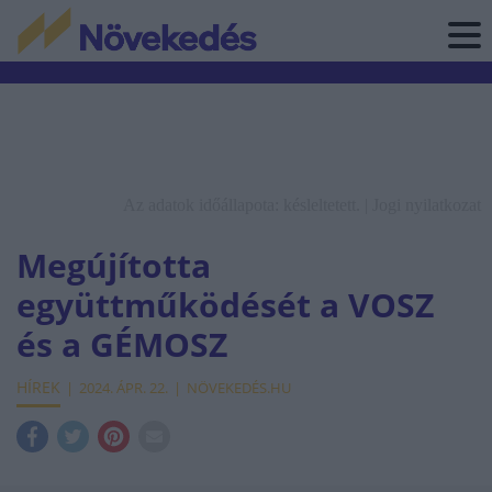
Az adatok időállapota: késleltetett. |
Jogi nyilatkozat
Megújította
együttműködését a VOSZ
és a GÉMOSZ
HÍREK
2024. ÁPR. 22.
NÖVEKEDÉS.HU