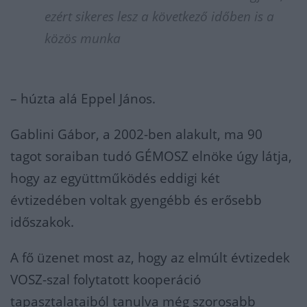
ezért sikeres lesz a következő időben is a
közös munka
– húzta alá Eppel János.
Gablini Gábor, a 2002-ben alakult, ma 90
tagot soraiban tudó GÉMOSZ elnöke úgy látja,
hogy az együttműködés eddigi két
évtizedében voltak gyengébb és erősebb
időszakok.
A fő üzenet most az, hogy az elmúlt évtizedek
VOSZ-szal folytatott kooperáció
tapasztalataiból tanulva még szorosabb