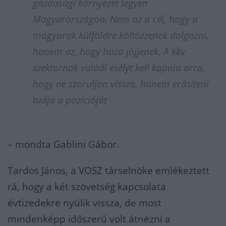
gazdasági környezet legyen
Magyarországon. Nem az a cél, hogy a
magyarok külföldre költözzenek dolgozni,
hanem az, hogy haza jöjjenek. A kkv
szektornak valódi esélyt kell kapnia arra,
hogy ne szoruljon vissza, hanem erősíteni
tudja a pozícióját
– mondta Gablini Gábor.
Tardos János, a VOSZ társelnöke emlékeztett
rá, hogy a két szövetség kapcsolata
évtizedekre nyúlik vissza, de most
mindenképp időszerű volt átnézni a