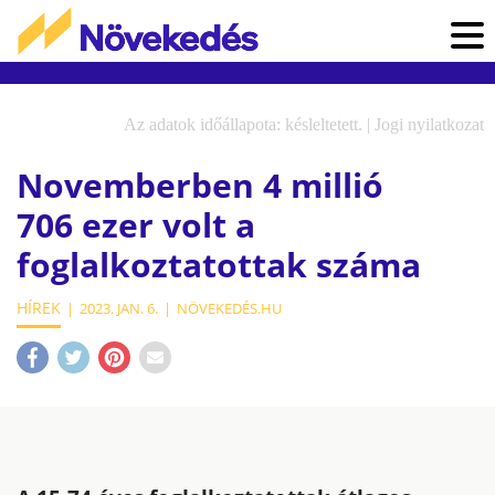
Az adatok időállapota: késleltetett. |
Jogi nyilatkozat
Novemberben 4 millió
706 ezer volt a
foglalkoztatottak száma
HÍREK
2023. JAN. 6.
NÖVEKEDÉS.HU