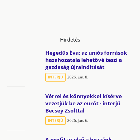
Hirdetés
Hegedüs Éva: az uniós források
hazahozatala lehetővé teszi a
gazdaság újraindítását
INTERJÚ
2026. jún. 8.
Vérrel és könnyekkel kísérve
vezetjük be az eurót - interjú
Becsey Zsolttal
INTERJÚ
2026. jún. 6.
A profit az első a hozzánk