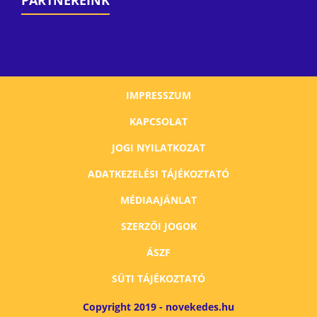
PARTNEREINK
IMPRESSZUM
KAPCSOLAT
JOGI NYILATKOZAT
ADATKEZELÉSI TÁJÉKOZTATÓ
MÉDIAAJÁNLAT
SZERZŐI JOGOK
ÁSZF
SÜTI TÁJÉKOZTATÓ
Copyright 2019 - novekedes.hu