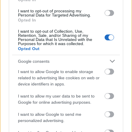
A közleményben emlékeztettek arra,
I want to opt-out of processing my
Personal Data for Targeted Advertising.
Opted In
a korábbi határidő szerint a pályázati
I want to opt-out of Collection, Use,
Retention, Sale, and/or Sharing of my
felhívás tavaly decemberi megjelenéséig
Personal Data that Is Unrelated with the
Purposes for which it was collected.
kiadott lakcímkártyával kellett igazolni,
Opted Out
hogy a korszerűsítendő ingatlan
életvitelszerűen lakott.
Google consents
I want to allow Google to enable storage
related to advertising like cookies on web or
A most megjelent módosítások alapján e
device identifiers in apps.
feltételnek elegendő a kölcsönkérelem
I want to allow my user data to be sent to
benyújtásáig teljesülnie, így bizonyítva, hogy a
Google for online advertising purposes.
felújítani tervezett ingatlan az igénylő vagy
I want to allow Google to send me
közeli hozzátartozójának állandó lakóhelye
personalized advertising.
vagy tartózkodási helye - ismertették.