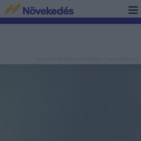
Az adatok időállapota: késleltetett. |
Jogi nyilatkozat