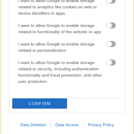
I want to allow Google to enable storage
related to analytics like cookies on web or
device identifiers in apps.
A tárca szerint a kötöttség feloldásával
többen és könnyebben juthatnak hozzá az
I want to allow Google to enable storage
related to functionality of the website or app.
akár 6 millió forint vissza nem térítendő
támogatáshoz és kamatmentes hitelhez. A
I want to allow Google to enable storage
kistelepüléseken élők a vidéki
related to personalization.
otthonfelújítási programmal kombinálva
I want to allow Google to enable storage
akár egy családi ház teljes energetikai és
related to security, including authentication
esztétikai felújítását is elvégeztethetik
functionality and fraud prevention, and other
user protection.
kormányzati segítséggel.
Felidézték, hogy az energetikai otthonfelújítási
CONFIRM
programban elérhető támogatás családi
házak külső hőszigetelésére, a nyílászárók
Data Deletion
Data Access
Privacy Policy
cseréjére a fűtési vagy a melegvíz-rendszer