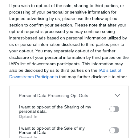
lakásfelújítási
If you wish to opt-out of the sale, sharing to third parties, or
támogatást – enyhültek a
processing of your personal or sensitive information for
targeted advertising by us, please use the below opt-out
feltételek
section to confirm your selection. Please note that after your
opt-out request is processed you may continue seeing
HÍREK
2025. ÁPR. 12.
MTI
interest-based ads based on personal information utilized by
us or personal information disclosed to third parties prior to
your opt-out. You may separately opt-out of the further
disclosure of your personal information by third parties on the
IAB’s list of downstream participants. This information may
also be disclosed by us to third parties on the
IAB’s List of
Downstream Participants
that may further disclose it to other
third parties.
Az új lakcímbejelentések után is igényelhető
támogatás az energetikai otthonfelújítási
Please note that this website/app uses one or more Google
Personal Data Processing Opt Outs
services and may gather and store information including but
programban - közölte az Energiaügyi
not limited to your visit or usage behaviour. You may click to
I want to opt-out of the Sharing of my
personal data.
Minisztérium (EM).
grant or deny consent to Google and its third-party tags to
Opted In
use your data for below specified purposes in below Google
consent section.
I want to opt-out of the Sale of my
Personal Data.
Opted In