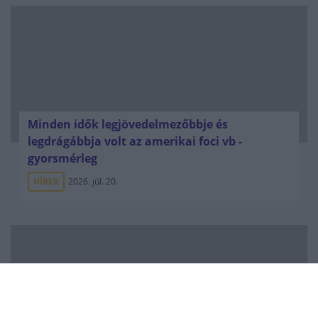
Minden idők legjövedelmezőbbje és
legdrágábbja volt az amerikai foci vb -
gyorsmérleg
HÍREK
2026. júl. 20.