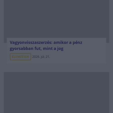
Vagyonvisszaszerzés: amikor a pénz
gyorsabban fut, mint a jog
ELEMZÉSEK
2026. júl. 21.