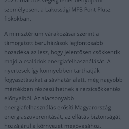
2027. március végéig lehet benyújtani
személyesen, a Lakossági MFB Pont Plusz
fiókokban.
A minisztérium várakozásai szerint a
támogatott beruházások legfontosabb
hozadéka az lesz, hogy jelentősen csökkentik
majd a családok energiafelhasználását. A
nyertesek így könnyebben tarthatják
fogyasztásukat a sávhatár alatt, még nagyobb
mértékben részesülhetnek a rezsicsökkentés
előnyeiből. Az alacsonyabb
energiafelhasználás erősíti Magyarország
energiaszuverenitását, az ellátás biztonságát,
hozzájárul a környezet megóvásához.