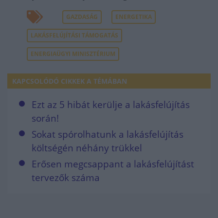
GAZDASÁG
ENERGETIKA
LAKÁSFELÚJÍTÁSI TÁMOGATÁS
ENERGIAÜGYI MINISZTÉRIUM
KAPCSOLÓDÓ CIKKEK A TÉMÁBAN
Ezt az 5 hibát kerülje a lakásfelújítás
során!
Sokat spórolhatunk a lakásfelújítás
költségén néhány trükkel
Erősen megcsappant a lakásfelújítást
tervezők száma