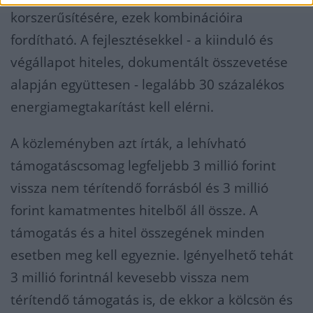
korszerűsítésére, ezek kombinációira
fordítható. A fejlesztésekkel - a kiinduló és
végállapot hiteles, dokumentált összevetése
alapján együttesen - legalább 30 százalékos
energiamegtakarítást kell elérni.
A közleményben azt írták, a lehívható
támogatáscsomag legfeljebb 3 millió forint
vissza nem térítendő forrásból és 3 millió
forint kamatmentes hitelből áll össze. A
támogatás és a hitel összegének minden
esetben meg kell egyeznie. Igényelhető tehát
3 millió forintnál kevesebb vissza nem
térítendő támogatás is, de ekkor a kölcsön és