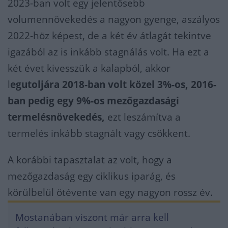
2023-ban volt egy jelentősebb
volumennövekedés a nagyon gyenge, aszályos
2022-höz képest, de a két év átlagát tekintve
igazából az is inkább stagnálás volt. Ha ezt a
két évet kivesszük a kalapból, akkor
l
egutoljára 2018-ban volt közel 3%-os, 2016-
ban pedig egy 9%-os mezőgazdasági
termelésnövekedés,
ezt leszámítva a
termelés inkább stagnált vagy csökkent.
A korábbi tapasztalat az volt, hogy a
mezőgazdaság egy ciklikus iparág, és
körülbelül ötévente van egy nagyon rossz év.
Mostanában viszont már arra kell