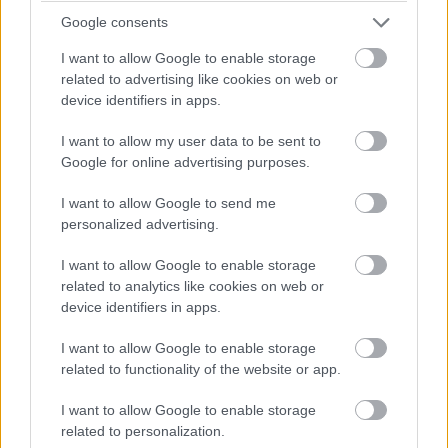
Google consents
A lakossági szektorban tavaly már beindult a
I want to allow Google to enable storage
hitelezés, amelyet a kormányzati programok
related to advertising like cookies on web or
is támogattak.
device identifiers in apps.
A vállalati oldal teljesítményéről az évközi
I want to allow my user data to be sent to
Google for online advertising purposes.
adatok alapján nagyjából az látszik, hogy
3% körüli növekedés volt 2024-ben, ezen
I want to allow Google to send me
belül a KKV-hitelezés viszont csak alig 2%al
personalized advertising.
nőtt.
I want to allow Google to enable storage
related to analytics like cookies on web or
device identifiers in apps.
A korábbi támogatott programokból folyósított
I want to allow Google to enable storage
hitelek szép lassan kifutnak, tavaly nagyon
related to functionality of the website or app.
alacsony volt a beruházási kedv, ezáltal
I want to allow Google to enable storage
összességében csökkent a KKV-hitelezés.
related to personalization.