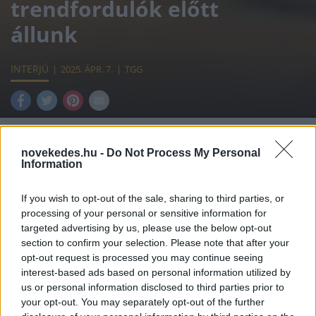
trendfordulók előtt
állunk
INTERJÚ
2025. ÁPR. 7.
TGG
novekedes.hu -
Do Not Process My Personal
Information
A bankszektorban bőven van likviditás, a
bankok tőkeellátottsága és hitelezési
If you wish to opt-out of the sale, sharing to third parties, or
processing of your personal or sensitive information for
hajlandósága adott, a hitel-betét arány 77%.
targeted advertising by us, please use the below opt-out
A hitelállomány növekedése számunkra is
section to confirm your selection. Please note that after your
opt-out request is processed you may continue seeing
prioritás – mondta a növekedés.hu-nak
interest-based ads based on personal information utilized by
Győr Tamás, a CIB Bank KKV
us or personal information disclosed to third parties prior to
your opt-out. You may separately opt-out of the further
üzletágigazgatója.