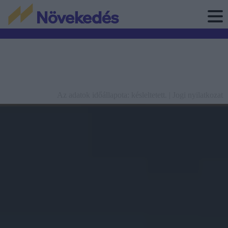
Az adatok időállapota: késleltetett. |
Jogi nyilatkozat