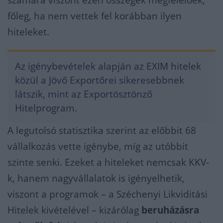
számára viszont ezen összegek megfelelőek,
főleg, ha nem vettek fel korábban ilyen
hiteleket.
Az igénybevételek alapján az EXIM hitelek
közül a Jövő Exportőrei sikeresebbnek
látszik, mint az Exportösztönző
Hitelprogram.
A legutolsó statisztika szerint az előbbit 68
vállalkozás vette igénybe, míg az utóbbit
szinte senki. Ezeket a hiteleket nemcsak KKV-
k, hanem nagyvállalatok is igényelhetik,
viszont a programok – a Széchenyi Likviditási
Hitelek kivételével – kizárólag
beruházásra