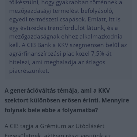
fölkészülni, hogy gyakrabban történnek a
mezőgazdasági termelést befolyásoló,
egyedi természeti csapások. Emiatt, itt is
egy évtizedes trendfordulót látunk, és a
mezőgazdaságnak ehhez alkalmazkodnia
kell. A CIB Bank a KKV szegmensen belül az
agrárfinanszírozási piac közel 7,5%-át
hitelezi, ami meghaladja az átlagos
piacrészünket.
A generációváltás témája, ami a KKV
szektort különösen erősen érinti. Mennyire
folynak bele ebbe a folyamatba?
A CIB tagja a Grémium az Utódlásért
Egyesületnek, aktívan részt veszünk az