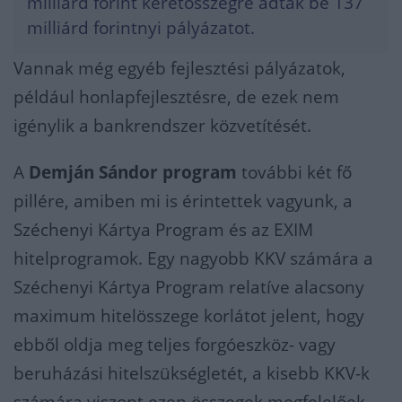
milliárd forint keretösszegre adtak be 137
milliárd forintnyi pályázatot.
Vannak még egyéb fejlesztési pályázatok,
például honlapfejlesztésre, de ezek nem
igénylik a bankrendszer közvetítését.
A
Demján Sándor program
további két fő
pillére, amiben mi is érintettek vagyunk, a
Széchenyi Kártya Program és az EXIM
hitelprogramok. Egy nagyobb KKV számára a
Széchenyi Kártya Program relatíve alacsony
maximum hitelösszege korlátot jelent, hogy
ebből oldja meg teljes forgóeszköz- vagy
beruházási hitelszükségletét, a kisebb KKV-k