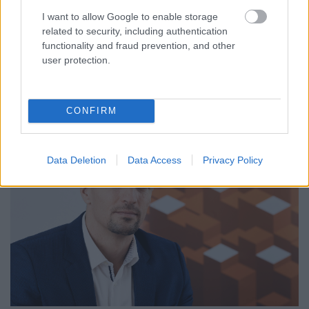
Bízunk benne, hogy az új kihelyezések már
I want to allow Google to enable storage
elérték a negatív csúcsot, tehát a volumen
related to security, including authentication
nem fog tovább csökkenni. Az első félévben
functionality and fraud prevention, and other
user protection.
nem várható trendforduló, és lehet, hogy a
stagnálás megmarad 2025 év végéig.
CONFIRM
Data Deletion
Data Access
Privacy Policy