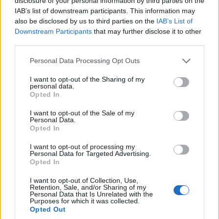
disclosure of your personal information by third parties on the
IAB’s list of downstream participants. This information may
also be disclosed by us to third parties on the
IAB’s List of
Downstream Participants
that may further disclose it to other
third parties.
Milyen a magyar bankszektor és a hitelpiac
Please note that this website/app uses one or more Google
Personal Data Processing Opt Outs
aktuális helyzete, milyen várakozások
services and may gather and store information including but
vannak 2025-re és középtávon?
not limited to your visit or usage behaviour. You may click to
I want to opt-out of the Sharing of my
personal data.
grant or deny consent to Google and its third-party tags to
Opted In
use your data for below specified purposes in below Google
Általánosságban elmondható, hogy csupán
consent section.
I want to opt-out of the Sale of my
2%-kal több KKV-hitel volt kint a gazdaságban
Personal Data.
Opted In
év végén, mint év elején: 2024-ben a KKV-k
I want to opt-out of processing my
közel annyi hitelt törlesztettek, mint amennyit
Personal Data for Targeted Advertising.
Opted In
felvettek. A tavalyi évben leginkább a
I want to opt-out of Collection, Use,
beruházási célú hitelezés hiányzott.
Retention, Sale, and/or Sharing of my
Personal Data that Is Unrelated with the
Purposes for which it was collected.
A hitelkereslet:
Opted Out