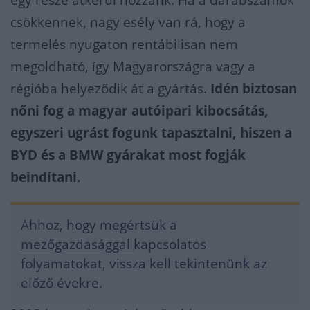
egy része átkerül hozzánk. Ha a darabszámok
csökkennek, nagy esély van rá, hogy a
termelés nyugaton rentábilisan nem
megoldható, így Magyarországra vagy a
régióba helyeződik át a gyártás.
Idén biztosan
nőni fog a magyar autóipari kibocsátás,
egyszeri ugrást fogunk tapasztalni, hiszen a
BYD és a BMW gyárakat most fogják
beindítani.
Ahhoz, hogy megértsük a
mezőgazdasággal
kapcsolatos
folyamatokat, vissza kell tekintenünk az
előző évekre.