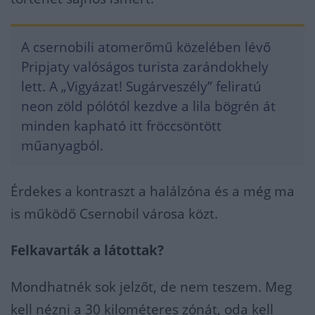
A csernobili atomerőmű közelében lévő
Pripjaty valóságos turista zarándokhely
lett. A „Vigyázat! Sugárveszély” feliratú
neon zöld pólótól kezdve a lila bögrén át
minden kapható itt fröccsöntött
műanyagból.
Érdekes a kontraszt a halálzóna és a még ma
is működő Csernobil városa közt.
Felkavarták a látottak?
Mondhatnék sok jelzőt, de nem teszem. Meg
kell nézni a 30 kilométeres zónát, oda kell