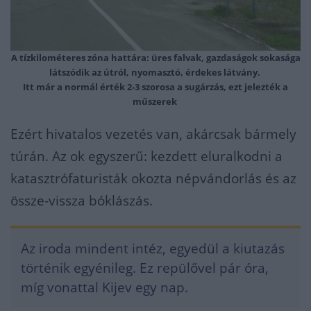
A tízkilométeres zóna hattára: üres falvak, gazdaságok sokasága
látszódik az útról, nyomasztó, érdekes látvány.
Itt már a normál érték 2-3 szorosa a sugárzás, ezt jelezték a
műszerek
Ezért hivatalos vezetés van, akárcsak bármely
túrán. Az ok egyszerű: kezdett eluralkodni a
katasztrófaturisták okozta népvándorlás és az
össze-vissza bóklászás.
Az iroda mindent intéz, egyedül a kiutazás
történik egyénileg. Ez repülővel pár óra,
míg vonattal Kijev egy nap.