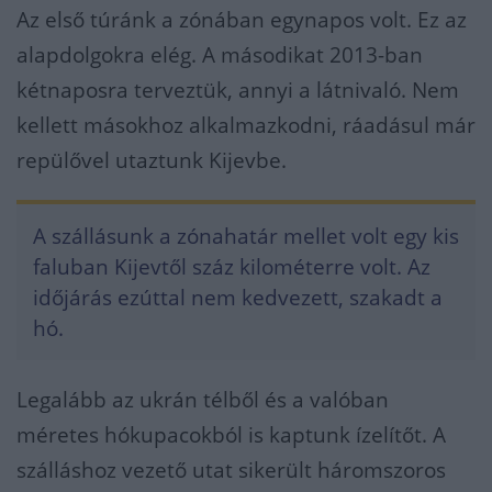
Az első túránk a zónában egynapos volt. Ez az
alapdolgokra elég. A másodikat 2013-ban
kétnaposra terveztük, annyi a látnivaló. Nem
kellett másokhoz alkalmazkodni, ráadásul már
repülővel utaztunk Kijevbe.
A szállásunk a zónahatár mellet volt egy kis
faluban Kijevtől száz kilométerre volt. Az
időjárás ezúttal nem kedvezett, szakadt a
hó.
Legalább az ukrán télből és a valóban
méretes hókupacokból is kaptunk ízelítőt. A
szálláshoz vezető utat sikerült háromszoros