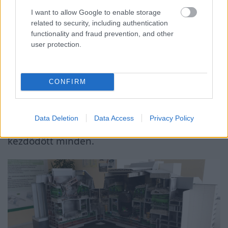
többi három sráccal akkor találkoztam először.
I want to allow Google to enable storage
Innen számolom az urbexelést is.
related to security, including authentication
functionality and fraud prevention, and other
user protection.
Mit jelent az urbexelés?
Gyakorlatilag városi felfedezésről, elhagyatott
CONFIRM
helyek, ingatlanok felkutatásáról van szó. Ez a
filozófiája a később alakult Urbex Hungary
Data Deletion
Data Access
Privacy Policy
csoportnak. A csernobili út az origó, ezzel
kezdődött minden.