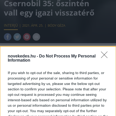
Csernobil 35: őszintén
vall egy igazi visszatérő
INTERJÚ
2021. ÁPR. 25.
BÓDY GÉZA
novekedes.hu -
Do Not Process My Personal
Information
Csernobilt meg kell élni. Látni kell, ahogy
megszűnt létezni egy virágzó város, amikor
If you wish to opt-out of the sale, sharing to third parties, or
processing of your personal or sensitive information for
az atomerőmű négyes számú reaktora 35
targeted advertising by us, please use the below opt-out
évvel ezelőtt, 1986. április 26-án hajnalban
section to confirm your selection. Please note that after your
opt-out request is processed you may continue seeing
felrobbant. Az ott élők múltja nem tűnhet el
interest-based ads based on personal information utilized by
nyomtalanul, ám vigyázni kell arra is, hogy
us or personal information disclosed to third parties prior to
your opt-out. You may separately opt-out of the further
olyan turisták látogassák a helyet, akik