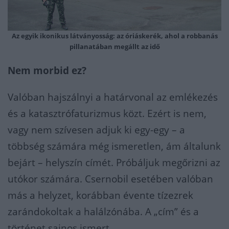
Az egyik ikonikus látványosság: az óriáskerék, ahol a robbanás
pillanatában megállt az idő
Nem morbid ez?
Valóban hajszálnyi a határvonal az emlékezés
és a katasztrófaturizmus közt. Ezért is nem,
vagy nem szívesen adjuk ki egy-egy – a
többség számára még ismeretlen, ám általunk
bejárt – helyszín címét. Próbáljuk megőrizni az
utókor számára. Csernobil esetében valóban
más a helyzet, korábban évente tízezrek
zarándokoltak a halálzónába. A „cím” és a
történet sajnos ismert.