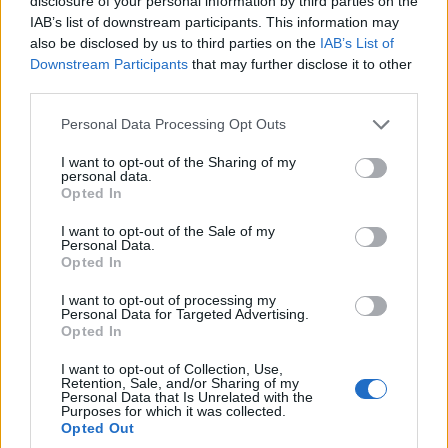
disclosure of your personal information by third parties on the
kellő alázattal viszonyulnak az elhagyott
IAB’s list of downstream participants. This information may
also be disclosed by us to third parties on the
IAB’s List of
falvak, építmények iránt – mondta
Downstream Participants
that may further disclose it to other
third parties.
Jászberényi László a Növekedés.hu-nak
adott interjúban. Az Urbex Hungary
Please note that this website/app uses one or more Google
Personal Data Processing Opt Outs
services and may gather and store information including but
alapítójával emlékeztünk, aki a már lázasan
not limited to your visit or usage behaviour. You may click to
I want to opt-out of the Sharing of my
personal data.
készül az ötödik visszatérésére.
grant or deny consent to Google and its third-party tags to
Opted In
use your data for below specified purposes in below Google
consent section.
I want to opt-out of the Sale of my
Personal Data.
Opted In
Hiába nézzük szájtátva a csernobili
I want to opt-out of processing my
Personal Data for Targeted Advertising.
szellemvárosról a fotókat, legtöbbünknek
Opted In
mégsem jut eszébe elzarándokolni a ma is
I want to opt-out of Collection, Use,
sugárveszélyes területre. Önt mi motiválta?
Retention, Sale, and/or Sharing of my
Personal Data that Is Unrelated with the
Purposes for which it was collected.
Opted Out
Ez a valóban furcsa hobbi 2011-ben