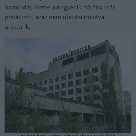
harmadik, illetve a negyedik túránk már
privát volt, azaz nem utazási irodával
utaztunk.
Polissya hotel a zóna központjában a Lenin úton