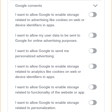
kezdődött. Tizenegy évvel ezelőtt találtam egy
Google consents
olyan blogot, amelyben rengeteg információ
I want to allow Google to enable storage
related to advertising like cookies on web or
volt Csernobilról. Arra lettem figyelmes, hogy
device identifiers in apps.
egyre jobban megfog a téma, egyre több
I want to allow my user data to be sent to
információ után kutakodom én is.
Google for online advertising purposes.
I want to allow Google to send me
Ezen a blogon szerveződött az a társaság,
personalized advertising.
amelynek tagjai elhatározták, hogy
I want to allow Google to enable storage
„beveszik” Csernobilt, a lezárt zónát. Ekkor
related to analytics like cookies on web or
még azt gondoltam, nem teljesen ép az
device identifiers in apps.
ötlet.
I want to allow Google to enable storage
related to functionality of the website or app.
Pár hét múlva már a Kijevbe tartó vonattal
I want to allow Google to enable storage
tartottunk a cél felé, ráadásul úgy, hogy a
related to personalization.