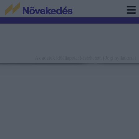
Az adatok időállapota: késleltetett. |
Jogi nyilatkozat