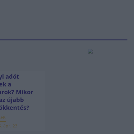
i adót
ek a
rok? Mikor
az újabb
ökkentés?
SEK
. ápr. 23.