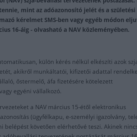
ól (NAV) szja-bevallási tervezetének postázását.
ennie, mint az adóazonosító jelét és a születési
lmazó kérelmet SMS-ben vagy egyéb módon elju
ius 16-áig - olvasható a NAV közleményében.
tomatikusan, külön kérés nélkül elkészíti azok szj
etét, akikről munkáltatói, kifizetői adattal rendelke
laló, őstermelő, áfa fizetésére kötelezett
agy egyéni vállalkozó.
tervezeteket a NAV március 15-étől elektronikus
zonosítás (ügyfélkapu, e-személyi igazolvány, tel
ni belépést követően elérhetővé teszi. Akinek ninc
z adóbevallási tervezetének postázását március 1