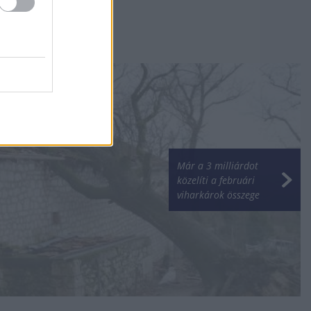
Már a 3 milliárdot
közelíti a februári
viharkárok összege