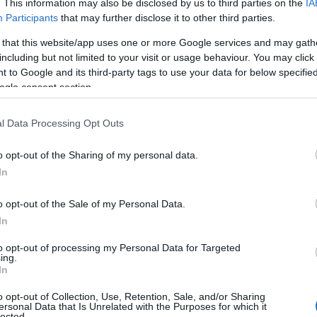
. This information may also be disclosed by us to third parties on the
IA
kor nyithatnak ügyfélkaput, mellyel adóbevallási
Participants
that may further disclose it to other third parties.
www.nav.gov.hu
-ról és a
www.magyarorszag.hu
-ró
 that this website/app uses one or more Google services and may gath
including but not limited to your visit or usage behaviour. You may click 
portálon (március 15-étől) megtekinthetik, és szük
 to Google and its third-party tags to use your data for below specifi
hatják.
ogle consent section.
zalékának felajánlásáról, a korábbi évekhez hason
l Data Processing Opt Outs
lektronikusan és papíron is rendelkezni egészen m
o opt-out of the Sharing of my personal data.
In
o opt-out of the Sale of my Personal Data.
In
EK A TÉMÁBAN
to opt-out of processing my Personal Data for Targeted
ing.
In
k készít szja-bevallási tervezetet a NAV
z idei eSZJA rendszer
o opt-out of Collection, Use, Retention, Sale, and/or Sharing
ersonal Data that Is Unrelated with the Purposes for which it
lected.