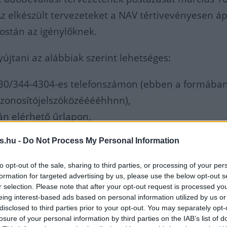
 Az elkészült tervezeteket a NAV tértivevényesen ápr
postán az igénylőknek.
újtani az alábbiak szerint lehetséges:
-30/344-4304-es telefonszámon (ebben a formában
zonosítójelszóközééééhhnn),
án elérhető űrlapon,
y formanyomtatványon (BEVTERVK),
s.hu -
Do Not Process My Personal Information
819-es hívószámon, vagy a 06-80/20 21 22-es
előzetes regisztrációt igényel)
to opt-out of the sale, sharing to third parties, or processing of your per
formation for targeted advertising by us, please use the below opt-out s
z ügyfélszolgálatokon.
r selection. Please note that after your opt-out request is processed y
eing interest-based ads based on personal information utilized by us or
 március 16-ai határidőről, május 20-áig személyese
disclosed to third parties prior to your opt-out. You may separately opt-
losure of your personal information by third parties on the IAB’s list of
álatain kérheti adóbevallási tervezetének nyomta