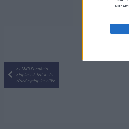
authenti
Az MKB-Pannónia
Alapkezelő lett az év
részvényalap-kezelője