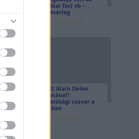
amerikai foci vb -
gyorsmérleg
HÍREK
2026. júl. 20.
Mi lett Alain Delon
vagyonával?
Adóhatósági csavar a
sztoriban
HÍREK
2026. júl. 19.