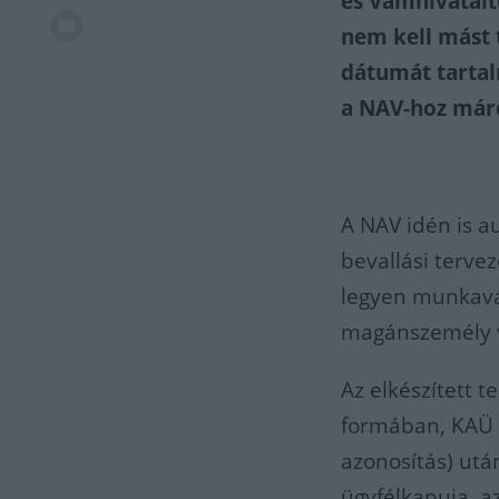
és Vámhivatalt
nem kell mást t
dátumát tarta
a NAV-hoz márc
A NAV idén is au
bevallási tervez
legyen munkavál
magánszemély v
Az elkészített 
formában, KAÜ a
azonosítás) utá
ügyfélkapuja, a