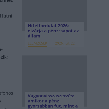
 Ehhez
ttatni
Hitelfordulat 2026:
elzárja a pénzcsapot az
állam
ELEMZÉSEK
2026. júl. 22.
a-
zik:
efonos
Vagyonvisszaszerzés:
s
amikor a pénz
gyorsabban fut, mint a
6-án