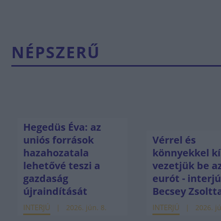
NÉPSZERŰ
Hegedüs Éva: az
uniós források
Vérrel és
hazahozatala
könnyekkel kí
lehetővé teszi a
vezetjük be a
gazdaság
eurót - interj
újraindítását
Becsey Zsoltt
INTERJÚ
INTERJÚ
2026. jún. 8.
2026. jú