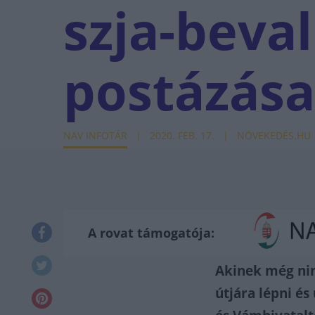
szja-beval
postázása
NAV INFOTÁR
2020. FEB. 17.
NÖVEKEDÉS.HU
A rovat támogatója:
Akinek még ninc
útjára lépni és