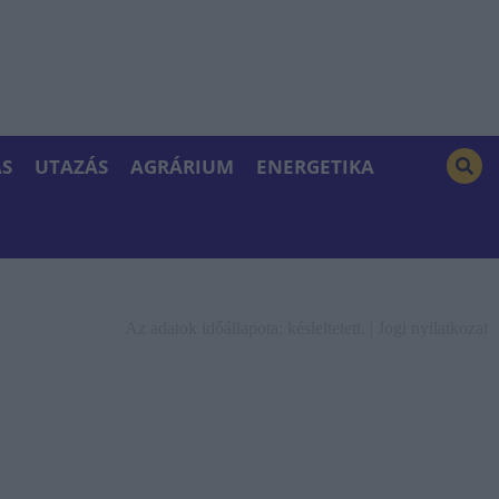
S
UTAZÁS
AGRÁRIUM
ENERGETIKA
Az adatok időállapota: késleltetett. |
Jogi nyilatkozat