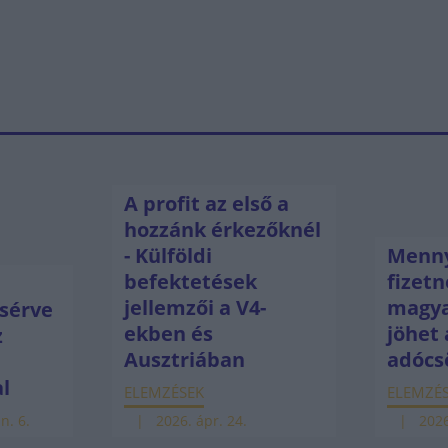
A profit az első a
hozzánk érkezőknél
- Külföldi
Menny
befektetések
fizetn
jellemzői a V4-
magya
sérve
ekben és
jöhet 
z
Ausztriában
adócs
ú
al
ELEMZÉSEK
ELEMZÉ
n. 6.
2026. ápr. 24.
2026