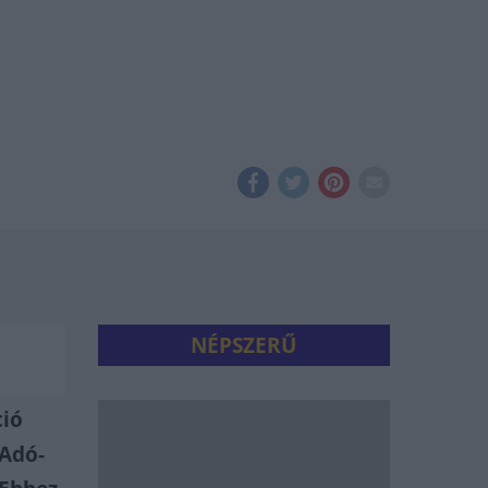
NÉPSZERŰ
ció
 Adó-