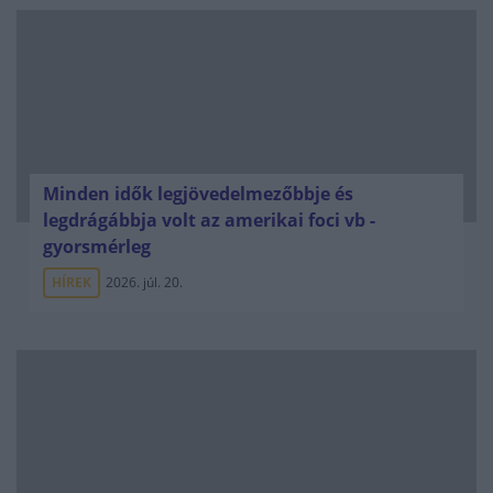
Minden idők legjövedelmezőbbje és
legdrágábbja volt az amerikai foci vb -
gyorsmérleg
HÍREK
2026. júl. 20.