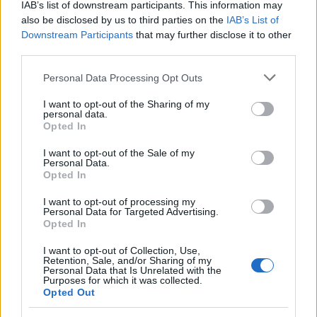
IAB’s list of downstream participants. This information may
kamatot az MNB
also be disclosed by us to third parties on the
IAB’s List of
Downstream Participants
that may further disclose it to other
third parties.
PÉNZÜGY
2026. MÁJ. 13.
MTI
Please note that this website/app uses one or more Google
Personal Data Processing Opt Outs
services and may gather and store information including but
not limited to your visit or usage behaviour. You may click to
I want to opt-out of the Sharing of my
personal data.
grant or deny consent to Google and its third-party tags to
Opted In
use your data for below specified purposes in below Google
consent section.
I want to opt-out of the Sale of my
Az eurólikviditást nyújtó FX-swap tenderen
Personal Data.
Opted In
az MNB jelentősen csökkentette a
I want to opt-out of processing my
benyújtható maximális swappont értékét,
Personal Data for Targeted Advertising.
Opted In
ami azt jelenti, hogy a tenderen elérhető
évesített forintkamat körülbelül 50
I want to opt-out of Collection, Use,
Retention, Sale, and/or Sharing of my
Personal Data that Is Unrelated with the
bázisponttal 5,25 százalékra csökkent, a
Purposes for which it was collected.
Opted Out
forint gyengüléssel reagált a lépésre -