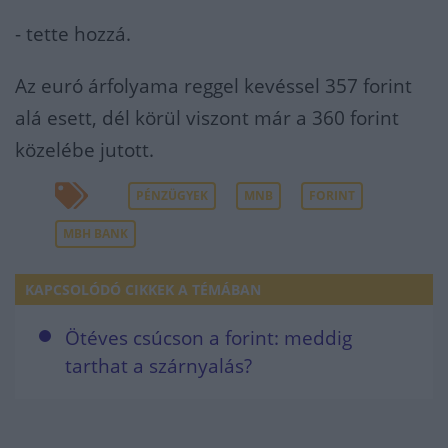
- tette hozzá.
Az euró árfolyama reggel kevéssel 357 forint
alá esett, dél körül viszont már a 360 forint
közelébe jutott.
PÉNZÜGYEK
MNB
FORINT
MBH BANK
KAPCSOLÓDÓ CIKKEK A TÉMÁBAN
Ötéves csúcson a forint: meddig
tarthat a szárnyalás?