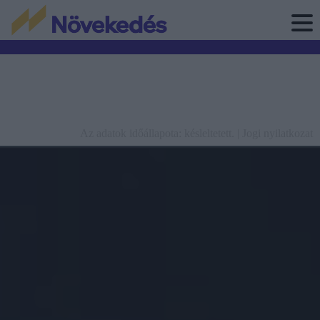
Az adatok időállapota: késleltetett. |
Jogi nyilatkozat