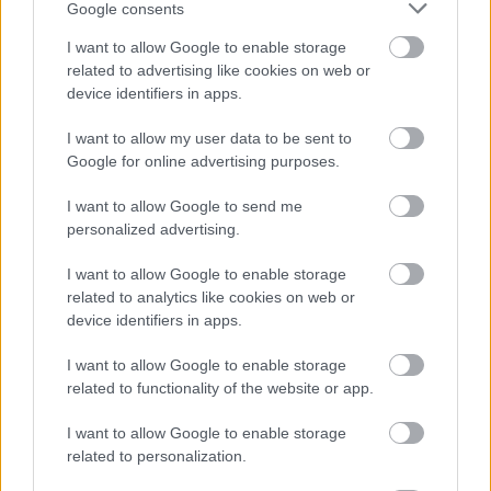
közölte az MBH Bank.
Google consents
I want to allow Google to enable storage
related to advertising like cookies on web or
device identifiers in apps.
Árokszállási Zoltán, a bank elemzési
I want to allow my user data to be sent to
centrumának igazgatója elemzésében kiemeli:
Google for online advertising purposes.
I want to allow Google to send me
távolabb került az alapkamattól az MNB
personalized advertising.
által is alkalmazott FX-swap tenderen
I want to allow Google to enable storage
látható kamatszint, miközben a jegybank
related to analytics like cookies on web or
korábban többször hangsúlyozta, hogy a
device identifiers in apps.
monetáris transzmisszió hatékonyságának
I want to allow Google to enable storage
fontos része az, hogy minden részpiacon a
related to functionality of the website or app.
lehető legjobban érvényesüljön az MNB
I want to allow Google to enable storage
irányadó kamata.
related to personalization.