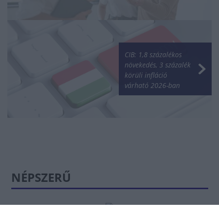
CIB: 1,8 százalékos
növekedés, 3 százalék
körüli infláció
várható 2026-ban
NÉPSZERŰ