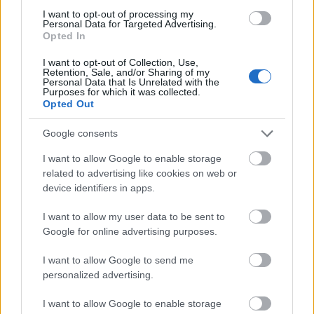
I want to opt-out of processing my
KAPCSOLÓDÓ CIKKEK A TÉMÁBAN
Personal Data for Targeted Advertising.
Opted In
money.hu: A lakáshitel-felvevők havi
I want to opt-out of Collection, Use,
Retention, Sale, and/or Sharing of my
10 ezer forintot spórolhatnak a jó
Personal Data that Is Unrelated with the
Purposes for which it was collected.
bankválasztással
Opted Out
money.hu: Kevésbé borús az ég a
Google consents
lakáshitel-felvevők feje felett
I want to allow Google to enable storage
money.hu: Vállalati piacról „lopott”
related to advertising like cookies on web or
ötlettel lehet kedvezőbb a lakáshitel
device identifiers in apps.
törlesztés
I want to allow my user data to be sent to
Money.hu: Megérkeztek a 10 százalék
Google for online advertising purposes.
feletti lakáshitel-kamatok a piacra
I want to allow Google to send me
personalized advertising.
I want to allow Google to enable storage