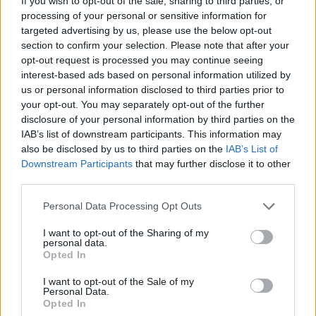
If you wish to opt-out of the sale, sharing to third parties, or
processing of your personal or sensitive information for
targeted advertising by us, please use the below opt-out
Természetesen a hitelcsere nem egyszerű
section to confirm your selection. Please note that after your
opt-out request is processed you may continue seeing
feladat, abban érdemes szakértők
interest-based ads based on personal information utilized by
us or personal information disclosed to third parties prior to
segítségét kérni
your opt-out. You may separately opt-out of the further
disclosure of your personal information by third parties on the
IAB’s list of downstream participants. This information may
also be disclosed by us to third parties on the
IAB’s List of
– hívják fel a figyelmet a
money.hu
szakértői,
Downstream Participants
that may further disclose it to other
akik szerint nem lenne meglepő, ha következő
third parties.
hónapokban akár speciális, jövőbeli
Please note that this website/app uses one or more Google
Personal Data Processing Opt Outs
services and may gather and store information including but
automatikus hitelcserét ajánló banki ajánlat is
not limited to your visit or usage behaviour. You may click to
I want to opt-out of the Sharing of my
feltűnne az ügyfelekért versenyző
personal data.
grant or deny consent to Google and its third-party tags to
Opted In
use your data for below specified purposes in below Google
pénzintézetek valamelyikénél.
consent section.
I want to opt-out of the Sale of my
Personal Data.
MNB
LAKÁSHITEL
MONEY.HU
Opted In