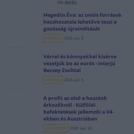
Hirdetés
Hegedüs Éva: az uniós források
hazahozatala lehetővé teszi a
gazdaság újraindítását
INTERJÚ
2026. jún. 8.
Vérrel és könnyekkel kísérve
vezetjük be az eurót - interjú
Becsey Zsolttal
INTERJÚ
2026. jún. 6.
A profit az első a hozzánk
érkezőknél - Külföldi
befektetések jellemzői a V4-
ekben és Ausztriában
ELEMZÉSEK
2026. ápr. 24.