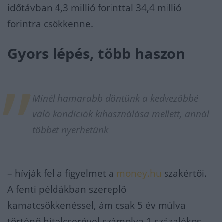
időtávban 4,3 millió forinttal 34,4 millió
forintra csökkenne.
Gyors lépés, több haszon
Minél hamarabb döntünk a kedvezőbbé
váló kondíciók kihasználása mellett, annál
többet nyerhetünk
– hívják fel a figyelmet a
money.hu
szakértői.
A fenti példákban szereplő
kamatcsökkenéssel, ám csak 5 év múlva
történő hitelcserével számolva 1 százalékos