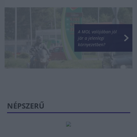
A MOL valójában jól
jár a jelenlegi
környezetben?
NÉPSZERŰ