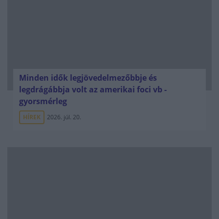
Minden idők legjövedelmezőbbje és
legdrágábbja volt az amerikai foci vb -
gyorsmérleg
HÍREK
2026. júl. 20.