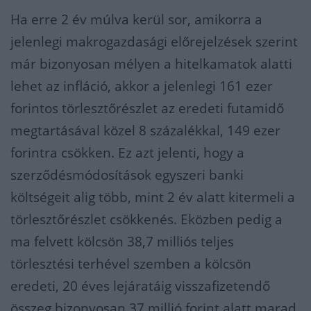
Ha erre 2 év múlva kerül sor, amikorra a
jelenlegi makrogazdasági előrejelzések szerint
már bizonyosan mélyen a hitelkamatok alatti
lehet az infláció, akkor a jelenlegi 161 ezer
forintos törlesztőrészlet az eredeti futamidő
megtartásával közel 8 százalékkal, 149 ezer
forintra csökken. Ez azt jelenti, hogy a
szerződésmódosítások egyszeri banki
költségeit alig több, mint 2 év alatt kitermeli a
törlesztőrészlet csökkenés. Eközben pedig a
ma felvett kölcsön 38,7 milliós teljes
törlesztési terhével szemben a kölcsön
eredeti, 20 éves lejáratáig visszafizetendő
összeg bizonyosan 37 millió forint alatt marad.