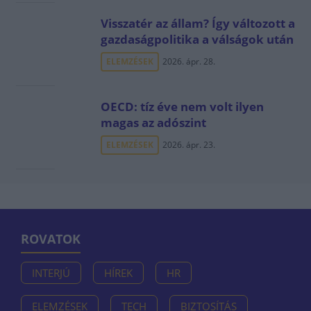
Visszatér az állam? Így változott a
gazdaságpolitika a válságok után
ELEMZÉSEK
2026. ápr. 28.
OECD: tíz éve nem volt ilyen
magas az adószint
ELEMZÉSEK
2026. ápr. 23.
ROVATOK
INTERJÚ
HÍREK
HR
ELEMZÉSEK
TECH
BIZTOSÍTÁS