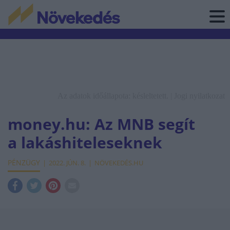
Az adatok időállapota: késleltetett. |
Jogi nyilatkozat
money.hu: Az MNB segít
a lakáshiteleseknek
PÉNZÜGY
2022. JÚN. 8.
NÖVEKEDÉS.HU