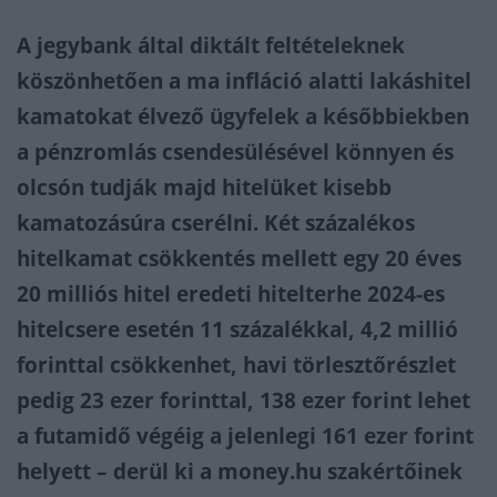
A jegybank által diktált feltételeknek
köszönhetően a ma infláció alatti lakáshitel
kamatokat élvező ügyfelek a későbbiekben
a pénzromlás csendesülésével könnyen és
olcsón tudják majd hitelüket kisebb
kamatozásúra cserélni. Két százalékos
hitelkamat csökkentés mellett egy 20 éves
20 milliós hitel eredeti hitelterhe 2024-es
hitelcsere esetén 11 százalékkal, 4,2 millió
forinttal csökkenhet, havi törlesztőrészlet
pedig 23 ezer forinttal, 138 ezer forint lehet
a futamidő végéig a jelenlegi 161 ezer forint
helyett – derül ki a money.hu szakértőinek