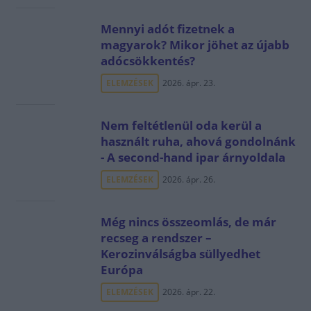
Mennyi adót fizetnek a
magyarok? Mikor jöhet az újabb
adócsökkentés?
ELEMZÉSEK
2026. ápr. 23.
Nem feltétlenül oda kerül a
használt ruha, ahová gondolnánk
- A second-hand ipar árnyoldala
ELEMZÉSEK
2026. ápr. 26.
Még nincs összeomlás, de már
recseg a rendszer –
Kerozinválságba süllyedhet
Európa
ELEMZÉSEK
2026. ápr. 22.