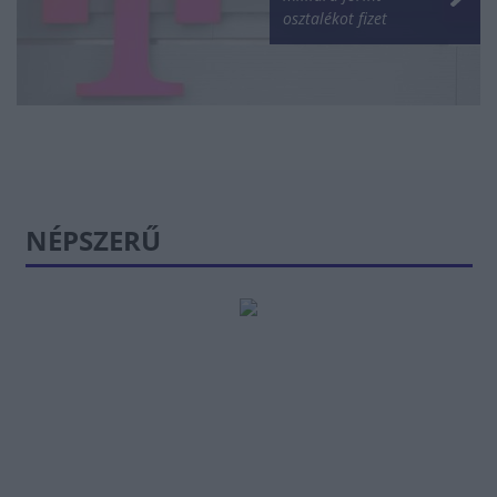
osztalékot fizet
NÉPSZERŰ