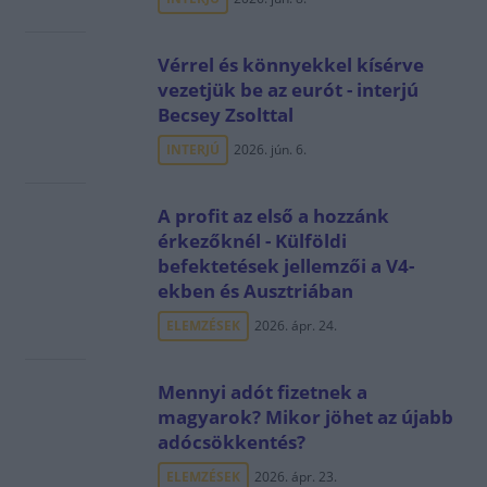
Vérrel és könnyekkel kísérve
vezetjük be az eurót - interjú
Becsey Zsolttal
INTERJÚ
2026. jún. 6.
A profit az első a hozzánk
érkezőknél - Külföldi
befektetések jellemzői a V4-
ekben és Ausztriában
ELEMZÉSEK
2026. ápr. 24.
Mennyi adót fizetnek a
magyarok? Mikor jöhet az újabb
adócsökkentés?
ELEMZÉSEK
2026. ápr. 23.