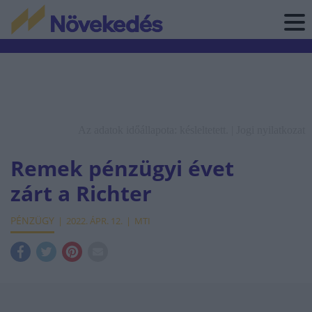
Az adatok időállapota: késleltetett. |
Jogi nyilatkozat
Remek pénzügyi évet
zárt a Richter
PÉNZÜGY
2022. ÁPR. 12.
MTI