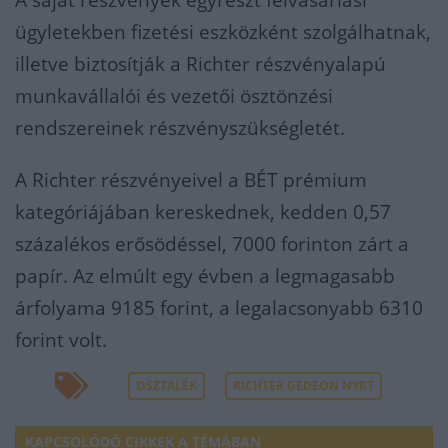
A saját részvények egyrészt felvásárlási
ügyletekben fizetési eszközként szolgálhatnak,
illetve biztosítják a Richter részvényalapú
munkavállalói és vezetői ösztönzési
rendszereinek részvényszükségletét.
A Richter részvényeivel a BÉT prémium
kategóriájában kereskednek, kedden 0,57
százalékos erősödéssel, 7000 forinton zárt a
papír. Az elmúlt egy évben a legmagasabb
árfolyama 9185 forint, a legalacsonyabb 6310
forint volt.
OSZTALÉK
RICHTER GEDEON NYRT
KAPCSOLÓDÓ CIKKEK A TÉMÁBAN