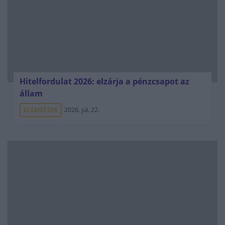
Hitelfordulat 2026: elzárja a pénzcsapot az
állam
ELEMZÉSEK
2026. júl. 22.