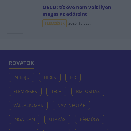
OECD: tíz éve nem volt ilyen
magas az adószint
ELEMZÉSEK
2026. ápr. 23.
ROVATOK
INTERJÚ
HÍREK
HR
ELEMZÉSEK
TECH
BIZTOSÍTÁS
VÁLLALKOZÁS
NAV INFOTÁR
INGATLAN
UTAZÁS
PÉNZÜGY