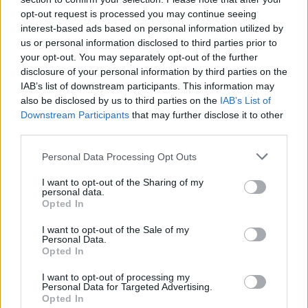
opt-out request is processed you may continue seeing
interest-based ads based on personal information utilized by
us or personal information disclosed to third parties prior to
your opt-out. You may separately opt-out of the further
disclosure of your personal information by third parties on the
IAB’s list of downstream participants. This information may
also be disclosed by us to third parties on the
IAB’s List of
Downstream Participants
that may further disclose it to other
third parties.
Uniós források: íme a teendők, amelyek a
pénzek érkezéséhez még szükségesek
Please note that this website/app uses one or more Google
Personal Data Processing Opt Outs
services and may gather and store information including but
ELEMZÉSEK
2026. júl. 20.
not limited to your visit or usage behaviour. You may click to
I want to opt-out of the Sharing of my
personal data.
grant or deny consent to Google and its third-party tags to
Opted In
use your data for below specified purposes in below Google
consent section.
I want to opt-out of the Sale of my
Personal Data.
Opted In
I want to opt-out of processing my
Personal Data for Targeted Advertising.
Opted In