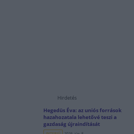
Hirdetés
Hegedüs Éva: az uniós források
hazahozatala lehetővé teszi a
gazdaság újraindítását
INTERJÚ
2026. jún. 8.