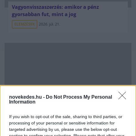
Vagyonvisszaszerzés: amikor a pénz
gyorsabban fut, mint a jog
ELEMZÉSEK
2026. júl. 21.
novekedes.hu -
Do Not Process My Personal
Information
Kéthónapos a Tisza-kormány: íme a mérleg!
If you wish to opt-out of the sale, sharing to third parties, or
ELEMZÉSEK
2026. júl. 21.
processing of your personal or sensitive information for
targeted advertising by us, please use the below opt-out
section to confirm your selection. Please note that after your