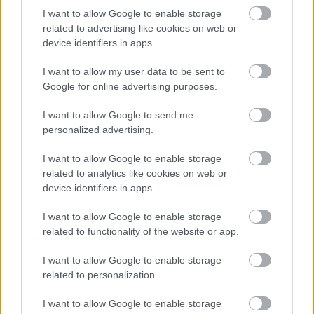
I want to allow Google to enable storage
related to advertising like cookies on web or
A brüsszeli közlemény szerint a most
device identifiers in apps.
bejelentett finanszírozási kör
I want to allow my user data to be sent to
kedvezményezett tagállamai Csehország
Google for online advertising purposes.
(516,8 millió euró), Észtország (44,8 millió
I want to allow Google to send me
euró), Görögország (233,9 millió euró),
personalized advertising.
Horvátország (109 millió euró), Lettország (40
I want to allow Google to enable storage
millió euró), Litvánia (169 millió euró),
related to analytics like cookies on web or
device identifiers in apps.
Magyarország (552,3 millió euró),
I want to allow Google to enable storage
Lengyelország (180 millió euró), Portugália
related to functionality of the website or app.
(81,4 millió euró), Románia (636,9 millió euró)
I want to allow Google to enable storage
és Szlovénia (20,2 millió euró).
related to personalization.
I want to allow Google to enable storage
A támogatás Magyarországon a