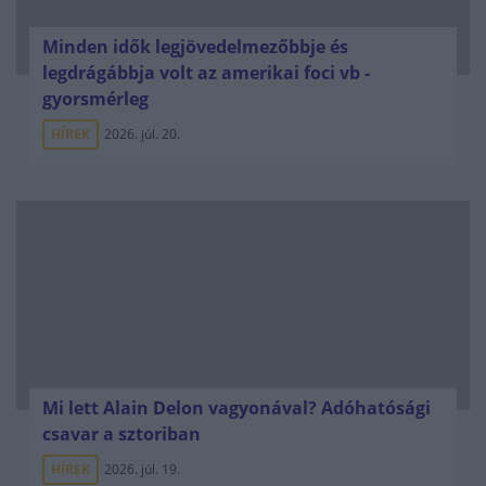
Minden idők legjövedelmezőbbje és
legdrágábbja volt az amerikai foci vb -
gyorsmérleg
HÍREK
2026. júl. 20.
Mi lett Alain Delon vagyonával? Adóhatósági
csavar a sztoriban
HÍREK
2026. júl. 19.