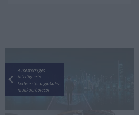
A mesterséges
intelligencia
kettéosztja a globális
munkaerőpiacot
Otthont és új
lehetőséget kapnak a