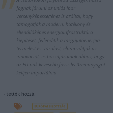
A csütörtökön folyósított összegek hozzá
fognak járulni az uniós ipar
versenyképességéhez is azáltal, hogy
támogatják a modern, hatékony és
ellenállóképes energiainfrastruktúra
kiépítését, fellendítik a megújulóenergia-
termelést és -tárolást, előmozdítják az
innovációt, és hozzájárulnak ahhoz, hogy
az EU-nak kevesebb fosszilis üzemanyagot
kelljen importálnia
- tették hozzá.
EURÓPAI BIZOTTSÁG