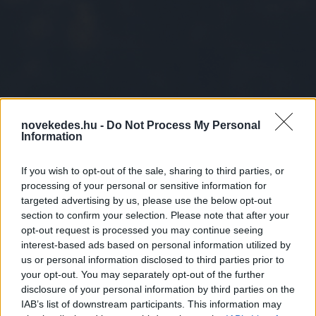
novekedes.hu -
Do Not Process My Personal
Information
Európai Bizottság:
If you wish to opt-out of the sale, sharing to third parties, or
processing of your personal or sensitive information for
Magyarország 552,3 millió
targeted advertising by us, please use the below opt-out
section to confirm your selection. Please note that after your
eurót kap tisztább
opt-out request is processed you may continue seeing
energiarendszerek
interest-based ads based on personal information utilized by
us or personal information disclosed to third parties prior to
finanszírozására
your opt-out. You may separately opt-out of the further
disclosure of your personal information by third parties on the
IAB’s list of downstream participants. This information may
ENERGETIKA
2026. JÚL. 2.
MTI