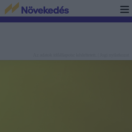
Az adatok időállapota: késleltetett. |
Jogi nyilatkozat