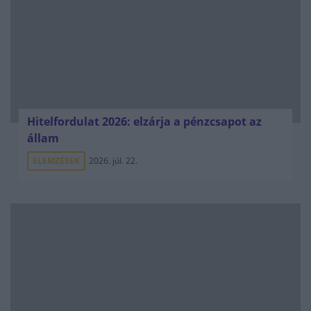
Hitelfordulat 2026: elzárja a pénzcsapot az
állam
ELEMZÉSEK
2026. júl. 22.