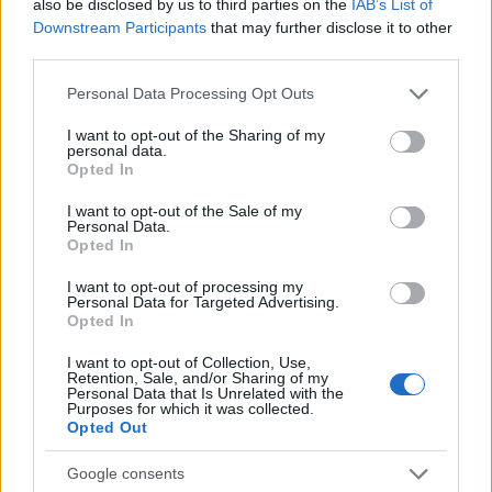
also be disclosed by us to third parties on the
IAB’s List of
Downstream Participants
that may further disclose it to other
third parties.
Please note that this website/app uses one or more Google
Personal Data Processing Opt Outs
services and may gather and store information including but
not limited to your visit or usage behaviour. You may click to
I want to opt-out of the Sharing of my
personal data.
Az Európai Bizottság és az Európai
grant or deny consent to Google and its third-party tags to
Opted In
use your data for below specified purposes in below Google
Beruházási Bank 2,5 milliárd eurót folyósít
consent section.
I want to opt-out of the Sale of my
tizenegy uniós tagállam 51 tisztább
Personal Data.
Opted In
energiarendszer kiépítésével kapcsolatos
I want to opt-out of processing my
kezdeményezésének támogatására, az uniós
Personal Data for Targeted Advertising.
Opted In
a Modernizációs Alapból származó
I want to opt-out of Collection, Use,
finanszírozásból Magyarország 552,3 millió
Retention, Sale, and/or Sharing of my
Personal Data that Is Unrelated with the
eurót kap - tájékoztatott a brüsszeli
Purposes for which it was collected.
Opted Out
testület.
Google consents