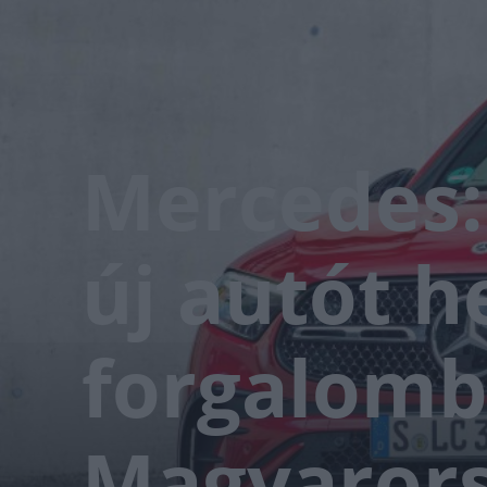
Mercedes:
új autót h
forgalom
Magyaror