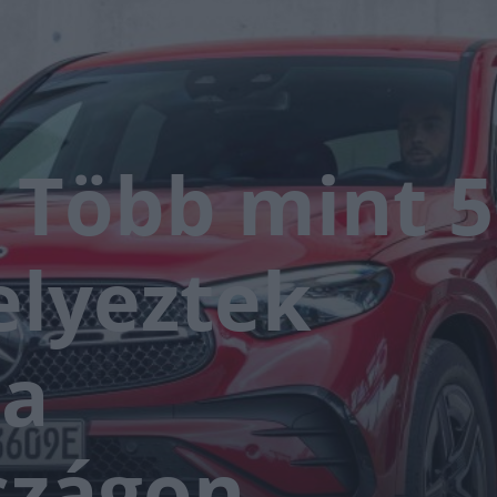
 Több mint 
elyeztek
ba
szágon