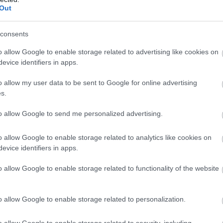
Out
consents
o allow Google to enable storage related to advertising like cookies on
evice identifiers in apps.
o allow my user data to be sent to Google for online advertising
s.
to allow Google to send me personalized advertising.
Mercedes GLC 400
o allow Google to enable storage related to analytics like cookies on
db GLC került forgalomba helyezésre, ebből 392 
evice identifiers in apps.
el jelentős előnnyel lett piacvezető ebben a
o allow Google to enable storage related to functionality of the website
ztály – a legerősebb debütálás
o allow Google to enable storage related to personalization.
o allow Google to enable storage related to security, including