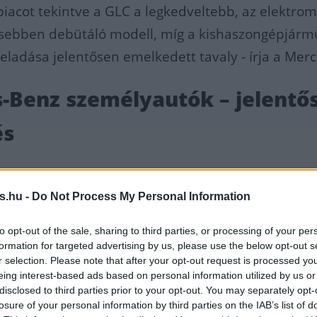
iacot tekintve a GLC a legkedveltebb, az elektrom
rősebben debütáló modell, míg a kishaszongépjár
ladása jelentősen emelkedett tavaly - írja a Mer
-Benz személyautók – jelentő
és
ál nagyobb növekedést tudhat magáénak a Mercede
ágon az előző évihez képest. 2024-ben a teljes pi
s.hu -
Do Not Process My Personal Information
edett a 2023-as évhez viszonyítva, ezen belül a
to opt-out of the sale, sharing to third parties, or processing of your per
yautó szegmens 4,5%-os növekedést mutatott.
formation for targeted advertising by us, please use the below opt-out s
r selection. Please note that after your opt-out request is processed y
eing interest-based ads based on personal information utilized by us or
es-Benz személyautó-üzletága
disclosed to third parties prior to your opt-out. You may separately opt-
losure of your personal information by third parties on the IAB’s list of
n a piaci átlag-, és jóval a