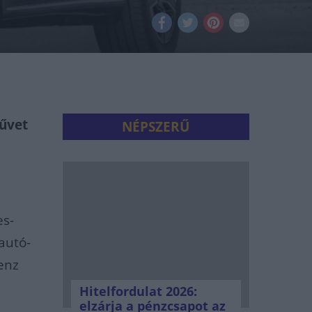
űvet
NÉPSZERŰ
es-
autó-
enz
Hitelfordulat 2026:
elzárja a pénzcsapot az