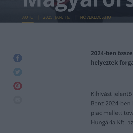
AUTÓ
2025. JAN. 16.
NÖVEKEDÉS.HU
2024-ben össz
helyeztek for
Kihívást jelentő
Benz 2024-ben 
piac mellett t
Hungária Kft. az