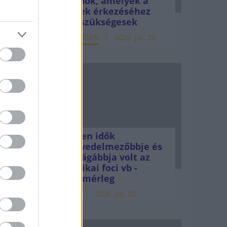
teendők, amelyek a
pénzek érkezéséhez
még szükségesek
ELEMZÉSEK
2026. júl. 20.
Minden idők
Coupé
legjövedelmezőbbje és
legdrágábbja volt az
amerikai foci vb -
gyorsmérleg
HÍREK
2026. júl. 20.