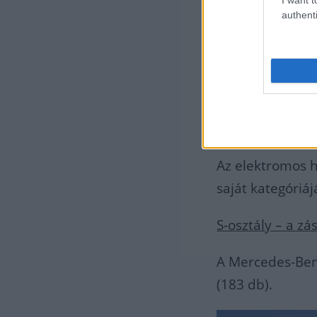
A legerősebben 
authenti
2024-ben értéke
találtak gazdára
belsőégésű moto
kivitelre is ki
EQA és EQE – a 
Az elektromos 
saját kategóriá
S-osztály – a zá
A Mercedes-Benz
(183 db).