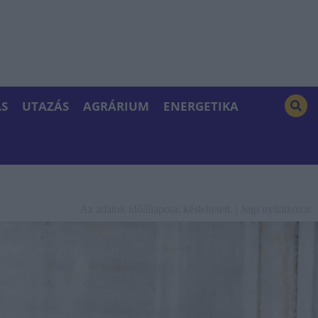
S
UTAZÁS
AGRÁRIUM
ENERGETIKA
Az adatok időállapota: késleltetett. |
Jogi nyilatkozat