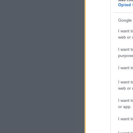
Opted 
Google 
I want t
web or d
I want t
purpose
I want 
I want t
Összesen 1014 
web or d
és 622 SUV, ezz
I want t
kategóriában.
or app.
Elektromos G-os
I want t
I want t