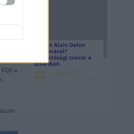
melynek
os
árka.
Mi lett Alain Delon
vagyonával?
Adóhatósági csavar a
sztoriban
z EQE a
HÍREK
2026. júl. 19.
t.
imuzin