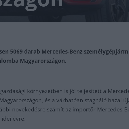
esen 5069 darab Mercedes-Benz személygépjárm
galomba Magyarországon.
 gazdasági környezetben is jól teljesített a Merced
Magyarországon, és a várhatóan stagnáló hazai új
ovábbi növekedésre számít az importőr Mercedes-B
 idei évre.