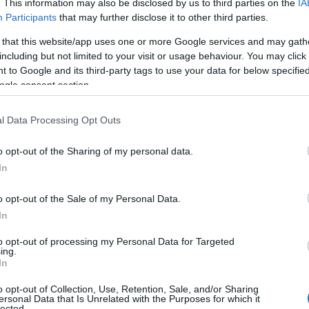
. This information may also be disclosed by us to third parties on the
IA
Participants
that may further disclose it to other third parties.
iac növekedése felett teljesítet
 that this website/app uses one or more Google services and may gath
-os növekedést tudhat magáéna
including but not limited to your visit or usage behaviour. You may click 
 to Google and its third-party tags to use your data for below specifi
ogle consent section.
rsenytársak előtt
l Data Processing Opt Outs
rtékesített Mercedes-Benz modell Magyarországon a GLC és annak egy
o opt-out of the Sharing of my personal data.
modellváltozatai voltak.
In
o opt-out of the Sale of my Personal Data.
In
to opt-out of processing my Personal Data for Targeted
ing.
In
o opt-out of Collection, Use, Retention, Sale, and/or Sharing
ersonal Data that Is Unrelated with the Purposes for which it
lected.