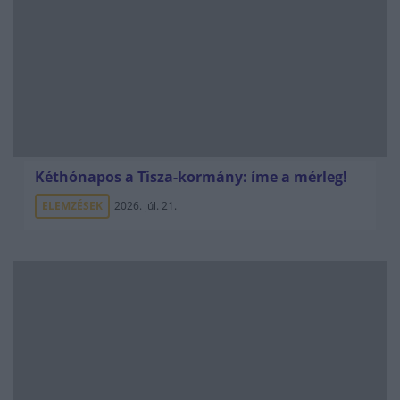
Kéthónapos a Tisza-kormány: íme a mérleg!
ELEMZÉSEK
2026. júl. 21.