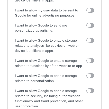
device identifiers in apps.
A csoport éves eladásai pedig 4 százalékkal
csökkentek 2,389 millióra.
I want to allow my user data to be sent to
Google for online advertising purposes.
A személygépkocsi eladások a negyedik
I want to allow Google to send me
personalized advertising.
negyedévben 1 százalékkal nőttek az egy
évvel korábbihoz mérve, 520 100-ra, a 2024-es
I want to allow Google to enable storage
related to analytics like cookies on web or
egész éves értékesítés viszont 3 százalékkal
device identifiers in apps.
csökkent a 2023-ashoz képest 1,983 millióra.
I want to allow Google to enable storage
related to functionality of the website or app.
A Mercedes az elektromos autók iránti
gyengébb keresletnek, a
I want to allow Google to enable storage
related to personalization.
modellváltásoknak és
a kínai piaci
körülményeknek
tulajdonította
I want to allow Google to enable storage
eladásainak csökkenését.
related to security, including authentication
functionality and fraud prevention, and other
Teljesen elektromos autót a Mercedes-Benz
user protection.