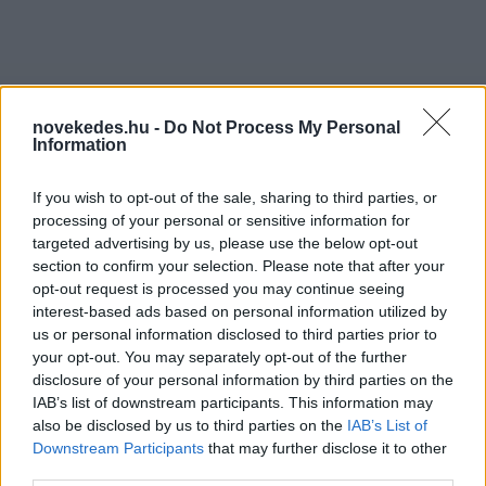
novekedes.hu -
Do Not Process My Personal
Information
If you wish to opt-out of the sale, sharing to third parties, or
processing of your personal or sensitive information for
Nagyot estek a Mercedes
targeted advertising by us, please use the below opt-out
section to confirm your selection. Please note that after your
eladásai
opt-out request is processed you may continue seeing
interest-based ads based on personal information utilized by
Németországban és
us or personal information disclosed to third parties prior to
Kínában
your opt-out. You may separately opt-out of the further
disclosure of your personal information by third parties on the
IAB’s list of downstream participants. This information may
AUTÓ
2025. JAN. 10.
MTI
also be disclosed by us to third parties on the
IAB’s List of
Downstream Participants
that may further disclose it to other
third parties.