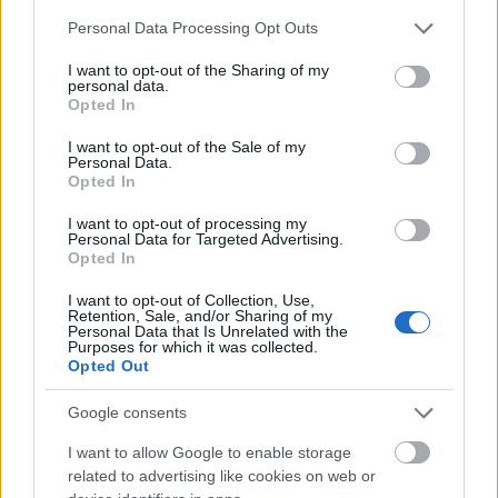
Please note that this website/app uses one or more Google
Personal Data Processing Opt Outs
services and may gather and store information including but
not limited to your visit or usage behaviour. You may click to
I want to opt-out of the Sharing of my
personal data.
grant or deny consent to Google and its third-party tags to
Csökkentek a Mercedes-Benz eladásai
Opted In
use your data for below specified purposes in below Google
tavaly, elsősorban a mintegy negyedével
consent section.
I want to opt-out of the Sale of my
Personal Data.
kevesebb eladott teljesen elektromos autó
Opted In
miatt.
I want to opt-out of processing my
Personal Data for Targeted Advertising.
Opted In
I want to opt-out of Collection, Use,
Retention, Sale, and/or Sharing of my
A Mercedes-Benz Group a 2024-es negyedik
Personal Data that Is Unrelated with the
Purposes for which it was collected.
negyedévben 625 800 személygépkocsit és
Opted Out
haszongépjárművet értékesített, 2 százalékkal
Google consents
kevesebbet, mint egy évvel korábban.
I want to allow Google to enable storage
related to advertising like cookies on web or