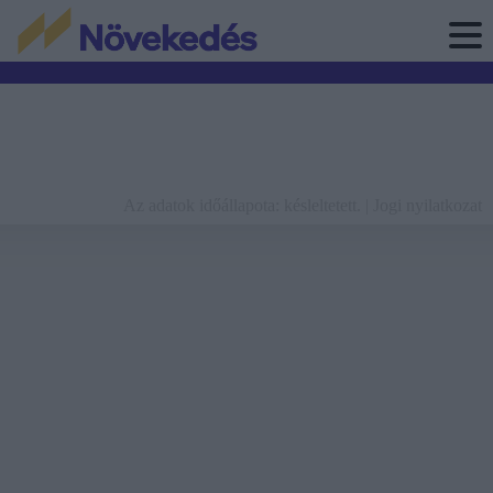
Az adatok időállapota: késleltetett. |
Jogi nyilatkozat