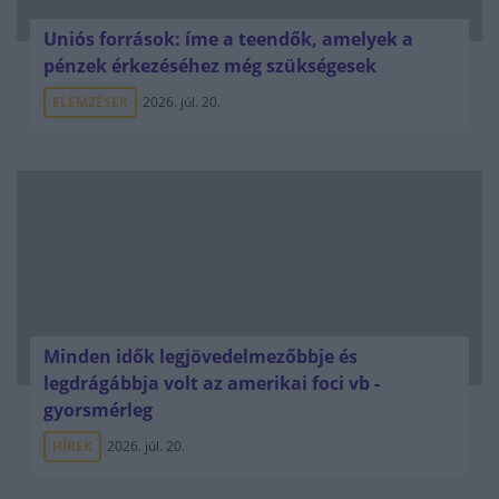
Uniós források: íme a teendők, amelyek a
pénzek érkezéséhez még szükségesek
ELEMZÉSEK
2026. júl. 20.
Minden idők legjövedelmezőbbje és
legdrágábbja volt az amerikai foci vb -
gyorsmérleg
HÍREK
2026. júl. 20.