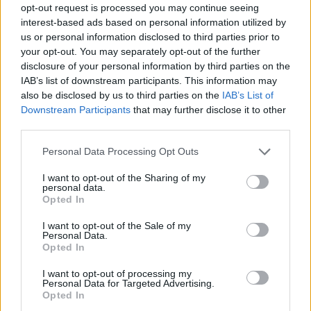
opt-out request is processed you may continue seeing
interest-based ads based on personal information utilized by
AUTÓ
2026. JÚL. 3.
MTI
us or personal information disclosed to third parties prior to
your opt-out. You may separately opt-out of the further
disclosure of your personal information by third parties on the
IAB’s list of downstream participants. This information may
also be disclosed by us to third parties on the
IAB’s List of
Downstream Participants
that may further disclose it to other
third parties.
Németországban 5,8 százalékkal csaknem
Please note that this website/app uses one or more Google
Personal Data Processing Opt Outs
másfél millióra emelkedett az új
services and may gather and store information including but
not limited to your visit or usage behaviour. You may click to
I want to opt-out of the Sharing of my
személygépkocsik forgalomba helyezése az
personal data.
grant or deny consent to Google and its third-party tags to
Opted In
idei első fél évben, miközben tovább
use your data for below specified purposes in below Google
consent section.
gyorsult az elektromos meghajtású
I want to opt-out of the Sale of my
Personal Data.
modellek térnyerése. A tisztán elektromos
Opted In
autók regisztrációja 48 százalékkal nőtt az
I want to opt-out of processing my
Personal Data for Targeted Advertising.
egy évvel korábbihoz képest - közölte ma a
Opted In