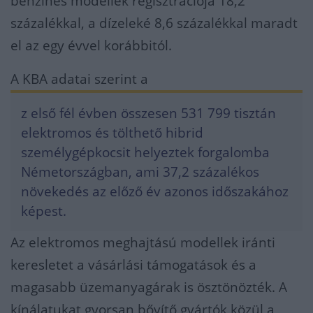
benzines modellek regisztrációja 18,2
százalékkal, a dízeleké 8,6 százalékkal maradt
el az egy évvel korábbitól.
A KBA adatai szerint a
z első fél évben összesen 531 799 tisztán
elektromos és tölthető hibrid
személygépkocsit helyeztek forgalomba
Németországban, ami 37,2 százalékos
növekedés az előző év azonos időszakához
képest.
Az elektromos meghajtású modellek iránti
keresletet a vásárlási támogatások és a
magasabb üzemanyagárak is ösztönözték. A
kínálatukat gyorsan bővítő gyártók közül a