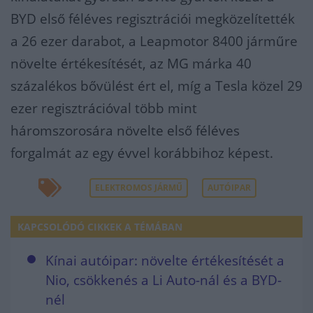
BYD első féléves regisztrációi megközelítették
a 26 ezer darabot, a Leapmotor 8400 járműre
növelte értékesítését, az MG márka 40
százalékos bővülést ért el, míg a Tesla közel 29
ezer regisztrációval több mint
háromszorosára növelte első féléves
forgalmát az egy évvel korábbihoz képest.
ELEKTROMOS JÁRMŰ
AUTÓIPAR
KAPCSOLÓDÓ CIKKEK A TÉMÁBAN
Kínai autóipar: növelte értékesítését a
Nio, csökkenés a Li Auto-nál és a BYD-
nél