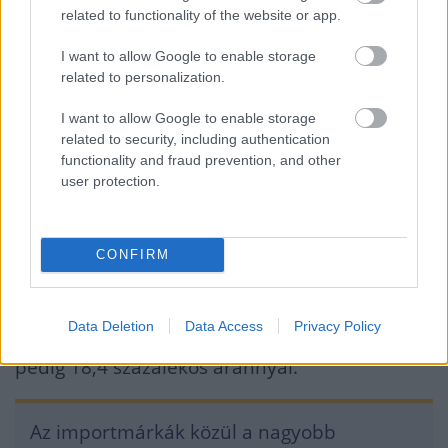
eladása bővült a legjobban, regisztrációi
related to functionality of the website or app.
176 százalékkal emelkedtek. Jelentős
I want to allow Google to enable storage
növekedést ért el a MINI, a MAN, a BMW és
related to personalization.
az Audi is, a Volkswagen, a Mercedes-Benz
I want to allow Google to enable storage
és a Ford szintén növelte értékesítését.
related to security, including authentication
functionality and fraud prevention, and other
Az Opel és a Porsche ugyanakkor visszaesést
user protection.
könyvelt el. Az első fél év egészét tekintve a
Smart, a MINI, az Opel, az Audi és a BMW zárt
CONFIRM
növekedéssel. A Volkswagen maradt a
legnagyobb piaci részesedésű márka,
Data Deletion
Data Access
Privacy Policy
júniusban 17,2 százalékos, az első fél évben
pedig 18,4 százalékos aránnyal.
Az importmárkák közül a nagyobb