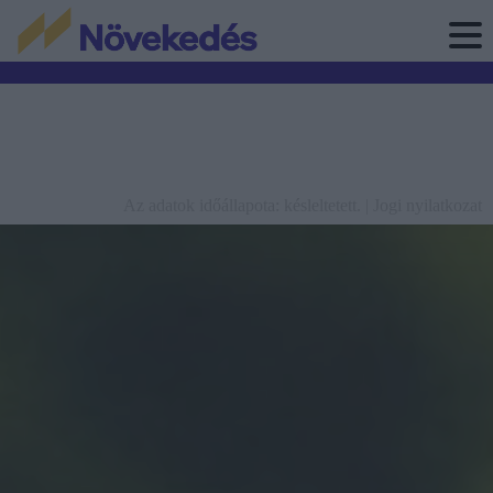
Az adatok időállapota: késleltetett. |
Jogi nyilatkozat