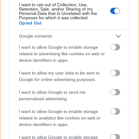
német szövetségi gépjármű-közlekedési
I want to opt-out of Collection, Use,
Retention, Sale, and/or Sharing of my
hatóság.
Personal Data that Is Unrelated with the
Purposes for which it was collected.
Opted Out
Google consents
Júniusban 296 378 új személygépkocsit regisztráltak
I want to allow Google to enable storage
related to advertising like cookies on web or
Németországban, ez 15,7 százalékos növekedés éves
device identifiers in apps.
összevetésben. A magánvásárlók regisztrációi 28
I want to allow my user data to be sent to
Google for online advertising purposes.
százalékkal emelkedtek, részesedésük 36 százalék volt, míg
a vállalati és egyéb üzleti ügyfelek forgalomba helyezései
I want to allow Google to send me
personalized advertising.
csaknem 10 százalékkal nőttek, 63 százalékos részarány
I want to allow Google to enable storage
mellett.
related to analytics like cookies on web or
device identifiers in apps.
A német márkák közül júniusban a Smart
I want to allow Google to enable storage