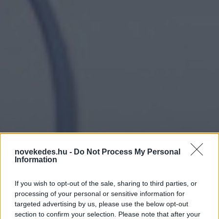
novekedes.hu -
Do Not Process My Personal
Német autóeladások -
Information
tarolnak az elektromos
If you wish to opt-out of the sale, sharing to third parties, or
járművek, előretört a
processing of your personal or sensitive information for
targeted advertising by us, please use the below opt-out
Smart
section to confirm your selection. Please note that after your