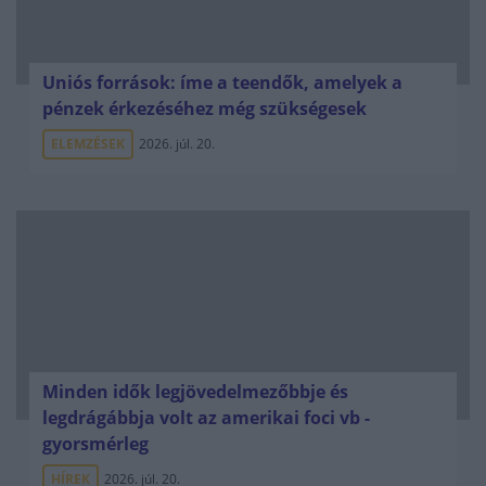
Uniós források: íme a teendők, amelyek a
pénzek érkezéséhez még szükségesek
ELEMZÉSEK
2026. júl. 20.
Minden idők legjövedelmezőbbje és
legdrágábbja volt az amerikai foci vb -
gyorsmérleg
HÍREK
2026. júl. 20.