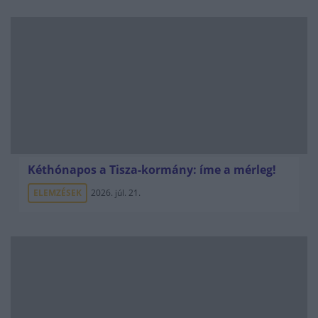
Kéthónapos a Tisza-kormány: íme a mérleg!
ELEMZÉSEK
2026. júl. 21.