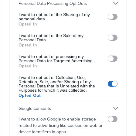
Please note that this website/app uses one or more Google
Personal Data Processing Opt Outs
services and may gather and store information including but
not limited to your visit or usage behaviour. You may click to
I want to opt-out of the Sharing of my
personal data.
grant or deny consent to Google and its third-party tags to
Az Aranypart foglalásai háromjegyű
Opted In
use your data for below specified purposes in below Google
növekedést mutatnak az idei nyáron, míg a
consent section.
I want to opt-out of the Sale of my
Personal Data.
Zöld-foki-szigetek új úticélként jelent meg a
Opted In
magyar piacon közvetlen budapesti
I want to opt-out of processing my
Personal Data for Targeted Advertising.
járatokkal. A török Égei-part iránti kereslet
Opted In
30 százalékkal nőtt az előző évhez képest, az
I want to opt-out of Collection, Use,
Retention, Sale, and/or Sharing of my
élénkülés hátterében az áll, hogy közvetlen
Personal Data that Is Unrelated with the
Purposes for which it was collected.
charterjáratok indulnak ide.
Opted Out
Google consents
I want to allow Google to enable storage
Idén három úticél tört be olyan erővel,
related to advertising like cookies on web or
device identifiers in apps.
amelyet még a tapasztalt turisztikai