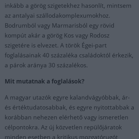
inkább a görög szigetekhez hasonlít, mintsem
az antalyai szállodakomplexumokhoz.
Bodrumból vagy Marmarisból egy rövid
kompút akár a görög Kos vagy Rodosz
szigetére is elvezet. A török Égei-part
foglalásainak 40 százaléka családoktól érkezik,
a párok aránya 30 százalékos.
Mit mutatnak a foglalások?
A magyar utazók egyre kalandvágyóbbak, ár-
és értéktudatosabbak, és egyre nyitottabbak a
korábban nehezen elérhető vagy ismeretlen
célpontokra. Az új közvetlen repülőjáratok
minden esetben a kritikus mozgatórugót