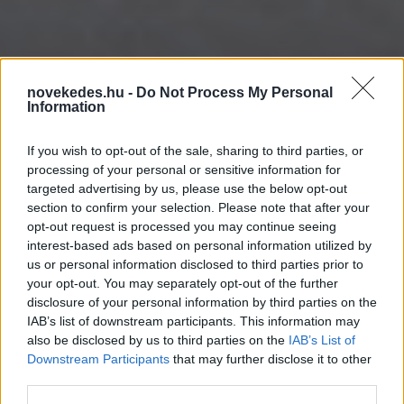
Az idei nyár meglepetés
novekedes.hu -
Do Not Process My Personal
slágerei: Várna, Zöld-foki-
Information
szigetek és a török Égei-
If you wish to opt-out of the sale, sharing to third parties, or
processing of your personal or sensitive information for
part
targeted advertising by us, please use the below opt-out
section to confirm your selection. Please note that after your
UTAZÁS
2026. JÚL. 3.
NÖVEKEDÉS
opt-out request is processed you may continue seeing
interest-based ads based on personal information utilized by
us or personal information disclosed to third parties prior to
your opt-out. You may separately opt-out of the further
disclosure of your personal information by third parties on the
IAB’s list of downstream participants. This information may
also be disclosed by us to third parties on the
IAB’s List of
Downstream Participants
that may further disclose it to other
A rovat támogatója:
third parties.