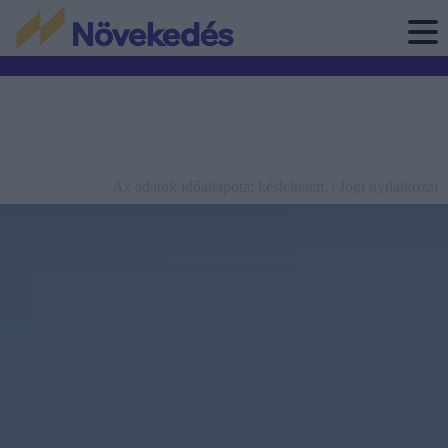
Az adatok időállapota: késleltetett. |
Jogi nyilatkozat