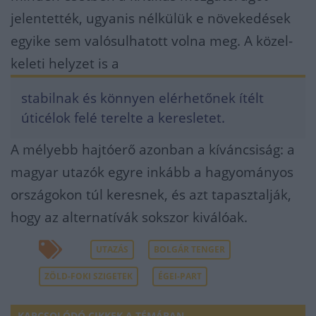
jelentették, ugyanis nélkülük e növekedések
egyike sem valósulhatott volna meg. A közel-
keleti helyzet is a
stabilnak és könnyen elérhetőnek ítélt
úticélok felé terelte a keresletet.
A mélyebb hajtóerő azonban a kíváncsiság: a
magyar utazók egyre inkább a hagyományos
országokon túl keresnek, és azt tapasztalják,
hogy az alternatívák sokszor kiválóak.
UTAZÁS
BOLGÁR TENGER
ZÖLD-FOKI SZIGETEK
ÉGEI-PART
KAPCSOLÓDÓ CIKKEK A TÉMÁBAN