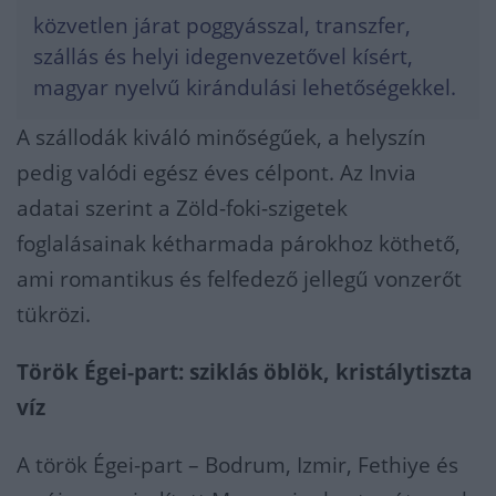
közvetlen járat poggyásszal, transzfer,
szállás és helyi idegenvezetővel kísért,
magyar nyelvű kirándulási lehetőségekkel.
A szállodák kiváló minőségűek, a helyszín
pedig valódi egész éves célpont. Az Invia
adatai szerint a Zöld-foki-szigetek
foglalásainak kétharmada párokhoz köthető,
ami romantikus és felfedező jellegű vonzerőt
tükrözi.
Török Égei-part: sziklás öblök, kristálytiszta
víz
A török Égei-part – Bodrum, Izmir, Fethiye és