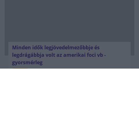
Minden idők legjövedelmezőbbje és
legdrágábbja volt az amerikai foci vb -
gyorsmérleg
HÍREK
2026. júl. 20.