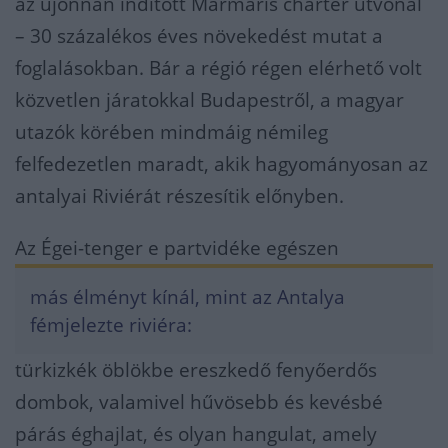
az újonnan indított Marmaris charter útvonal
– 30 százalékos éves növekedést mutat a
foglalásokban. Bár a régió régen elérhető volt
közvetlen járatokkal Budapestről, a magyar
utazók körében mindmáig némileg
felfedezetlen maradt, akik hagyományosan az
antalyai Riviérát részesítik előnyben.
Az Égei-tenger e partvidéke egészen
más élményt kínál, mint az Antalya
fémjelezte riviéra:
türkizkék öblökbe ereszkedő fenyőerdős
dombok, valamivel hűvösebb és kevésbé
párás éghajlat, és olyan hangulat, amely