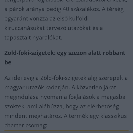
a párok aránya pedig 40 százalékos. A térség
egyaránt vonzza az első külföldi
kiruccanásukat tervező utazókat és a
tapasztalt nyaralókat.
Zöld-foki-szigetek: egy szezon alatt robbant
be
Az idei évig a Zöld-foki-szigetek alig szerepelt a
magyar utazók radarján. A közvetlen járat
megindulása nyomán a foglalások a magasba
szöktek, ami aláhúzza, hogy az elérhetőség
mindent meghatároz. A termék egy klasszikus
charter csomag: