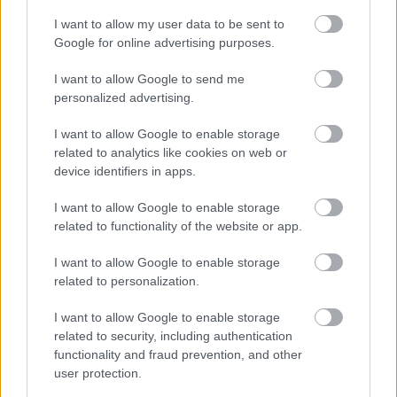
szakemberek sem láttak teljes mértékben
I want to allow my user data to be sent to
Google for online advertising purposes.
előre. Az Invia friss elemzése szerint a
bulgáriai Aranyhomok, a Zöld-foki-szigetek és
I want to allow Google to send me
personalized advertising.
a török Égei-part a 2026-os nyár meglepetései.
Az érdeklődést az új közvetlen repülőjáratok,
I want to allow Google to enable storage
related to analytics like cookies on web or
az erős ár-érték arány és a megszokottól
device identifiers in apps.
eltérő élmények iránti növekvő igény
I want to allow Google to enable storage
magyarázza.
related to functionality of the website or app.
I want to allow Google to enable storage
Várna és a bolgár tengerpart: a csendes
related to personalization.
befutó
I want to allow Google to enable storage
related to security, including authentication
Az Aranyhomok foglalásai háromjegyű
functionality and fraud prevention, and other
növekedést mutatnak a 2025-ös azonos
user protection.