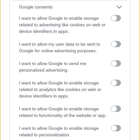
traditionelle". Az eljárást eredetileg a
Google consents
francia Champagne régióban fejlesztették
ki és ma is ezt használják a legmagasabb
I want to allow Google to enable storage
related to advertising like cookies on web or
minőségű pezsgők, például a Cremant, a
device identifiers in apps.
Cava és egyéb prémium termékek
előállításához.
I want to allow my user data to be sent to
Google for online advertising purposes.
A prémiumok világának megismeréséhez
I want to allow Google to send me
érdemes felidézni
a hagyományos
personalized advertising.
pezsgőkészítési
eljárás lépéseit, menetét:
I want to allow Google to enable storage
related to analytics like cookies on web or
Első erjesztés és alapbor készítése
: A
device identifiers in apps.
szőlőt leszüretelik, kipréselik, és csendes
I want to allow Google to enable storage
bort (az ún. vin clair-t) készítenek belőle,
related to functionality of the website or app.
mint egy normál fehérbor esetében.
I want to allow Google to enable storage
Cuvée összeállítása:
A borász különböző
related to personalization.