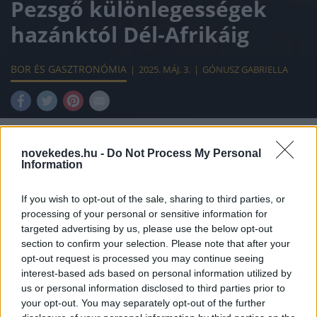
Pezsgő különlegességek
hazánktól Dél-Afrikáig
BOR ÉS GASZTRONÓMIA
2025. MÁJ. 3.
GÓNUSZ GABRIELLA
novekedes.hu -
Do Not Process My Personal
Information
A prémium kategóriás pezsgők nem
kizárólag Champagne-ból származhatnak. A
If you wish to opt-out of the sale, sharing to third parties, or
processing of your personal or sensitive information for
világ számos pontján készülnek kiváló
targeted advertising by us, please use the below opt-out
minőségű, tradicionális termékek, amelyek
section to confirm your selection. Please note that after your
opt-out request is processed you may continue seeing
ízben, karakterben és izgalomban is simán
interest-based ads based on personal information utilized by
felveszik a versenyt a nagy francia nevekkel.
us or personal information disclosed to third parties prior to
your opt-out. You may separately opt-out of the further
Összeállítottuk a legismertebb nem-