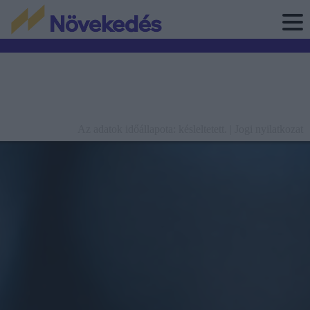
Az adatok időállapota: késleltetett. |
Jogi nyilatkozat