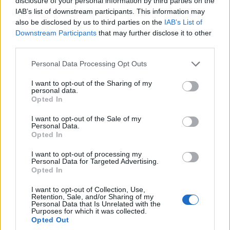
disclosure of your personal information by third parties on the
Champagne-ban készült tradicionális
IAB’s list of downstream participants. This information may
also be disclosed by us to third parties on the
IAB’s List of
pezsgők listáját.
Downstream Participants
that may further disclose it to other
third parties.
Please note that this website/app uses one or more Google
Personal Data Processing Opt Outs
services and may gather and store information including but
Spanyolország,
Anglia, Dél-Afrika és
not limited to your visit or usage behaviour. You may click to
I want to opt-out of the Sharing of my
personal data.
grant or deny consent to Google and its third-party tags to
Magyarország is büszkélkedhet olyan
Opted In
use your data for below specified purposes in below Google
tételekkel, amelyek méltó kihívói a francia
consent section.
I want to opt-out of the Sale of my
Personal Data.
klasszikusoknak. Érdemes nyitni e különleges,
Opted In
buborékos csodák felé is: izgalmas
I want to opt-out of processing my
Personal Data for Targeted Advertising.
felfedezések várnak minden pohárban.
Opted In
I want to opt-out of Collection, Use,
Retention, Sale, and/or Sharing of my
A legpatinásabb és legmunkaigényesebb
Personal Data that Is Unrelated with the
Purposes for which it was collected.
pezsgőkészítési technika, a "methode
Opted Out