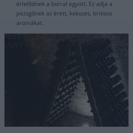
érlelődnek a borral együtt. Ez adja a
pezsgőnek az érett, kekszes, briósos
aromákat.