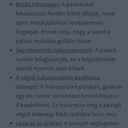
Rázás (rémuage):
A palackokat
fokozatosan ferdén lefelé állítják, majd
apró mozdulatokkal rendszeresen
forgatják. Ennek célja, hogy a seprő a
palack nyakába gyűljön össze.
Seprőtelenítés (dégorgement)
: A palack
nyakát lefagyasztják, és a felgyülemlett
seprőt nyomás alatt kilövik.
A végső cukortartalom beállítása:
(dosage): A hiányzó bort pótolják, gyakran
egy kis cukrot tartalmazó borral (liqueur
d'expédition). Ez határozza meg a pezsgő
végső édességi fokát (például brut, sec).
Lezárás és érlelés
: A pezsgőt véglegesen