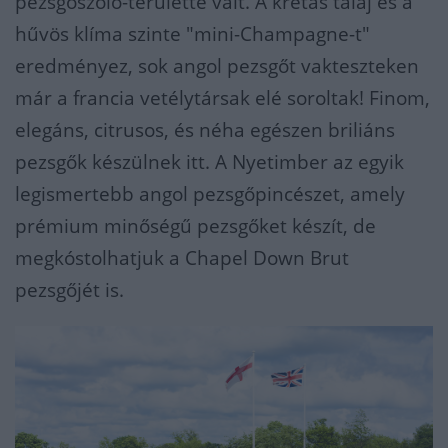
pezsgőszőlő-területté vált. A krétás talaj és a
hűvös klíma szinte "mini-Champagne-t"
eredményez, sok angol pezsgőt vakteszteken
már a francia vetélytársak elé soroltak! Finom,
elegáns, citrusos, és néha egészen briliáns
pezsgők készülnek itt. A Nyetimber az egyik
legismertebb angol pezsgőpincészet, amely
prémium minőségű pezsgőket készít, de
megkóstolhatjuk a Chapel Down Brut
pezsgőjét is.