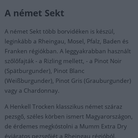
A német Sekt
A német Sekt több borvidéken is készül,
leginkább a Rheingau, Mosel, Pfalz, Baden és
Franken régiókban. A leggyakrabban használt
szőlőfajták - a Rizling mellett, - a Pinot Noir
(Spätburgunder), Pinot Blanc
(Weißburgunder), Pinot Gris (Grauburgunder)
vagy a Chardonnay.
A Henkell Trocken klasszikus német száraz
pezsgő, széles körben ismert Magyarországon,
de érdemes megkóstolni a Mumm Extra Dry
évjáratos pezsgőjét a Rheingau régióból,