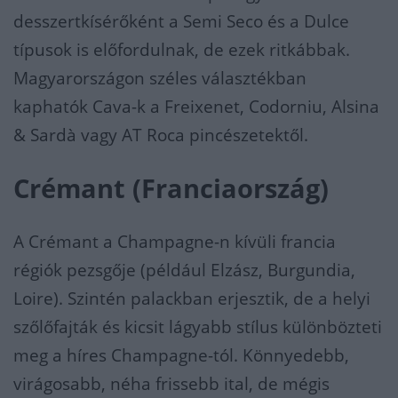
desszertkísérőként a Semi Seco és a Dulce
típusok is előfordulnak, de ezek ritkábbak.
Magyarországon széles választékban
kaphatók Cava-k a Freixenet, Codorniu, Alsina
& Sardà vagy AT Roca pincészetektől.
Crémant (Franciaország)
A Crémant a Champagne-n kívüli francia
régiók pezsgője (például Elzász, Burgundia,
Loire). Szintén palackban erjesztik, de a helyi
szőlőfajták és kicsit lágyabb stílus különbözteti
meg a híres Champagne-tól. Könnyedebb,
virágosabb, néha frissebb ital, de mégis