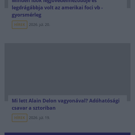
Minden idők legjövedelmezőbbje és
legdrágábbja volt az amerikai foci vb -
gyorsmérleg
HÍREK
2026. júl. 20.
Mi lett Alain Delon vagyonával? Adóhatósági
csavar a sztoriban
HÍREK
2026. júl. 19.