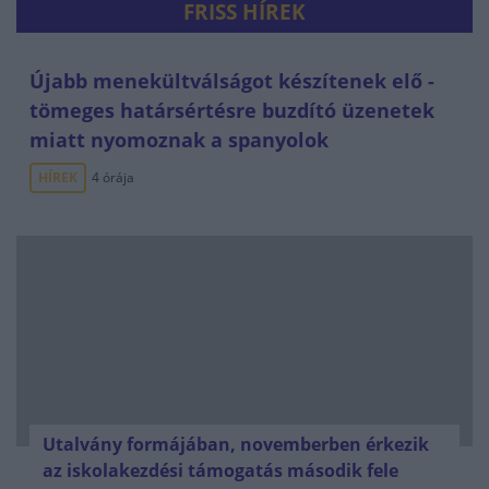
FRISS HÍREK
Újabb menekültválságot készítenek elő -
tömeges határsértésre buzdító üzenetek
miatt nyomoznak a spanyolok
HÍREK
4 órája
Utalvány formájában, novemberben érkezik
az iskolakezdési támogatás második fele