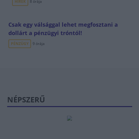
HÍREK
8 órája
Csak egy válsággal lehet megfosztani a
dollárt a pénzügyi tróntól!
PÉNZÜGY
9 órája
NÉPSZERŰ