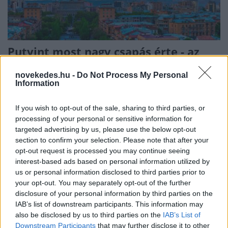
Putyint most nagy csapás érte - az
egyik szövetségese hátat fordított
novekedes.hu -
Do Not Process My Personal
neki
Information
ELEMZÉSEK
2024. jún. 19.
If you wish to opt-out of the sale, sharing to third parties, or
processing of your personal or sensitive information for
targeted advertising by us, please use the below opt-out
section to confirm your selection. Please note that after your
opt-out request is processed you may continue seeing
interest-based ads based on personal information utilized by
us or personal information disclosed to third parties prior to
your opt-out. You may separately opt-out of the further
disclosure of your personal information by third parties on the
IAB’s list of downstream participants. This information may
Korlátozza az orosz diplomaták
also be disclosed by us to third parties on the
IAB’s List of
beutazását Lengyelország - További
Downstream Participants
that may further disclose it to other