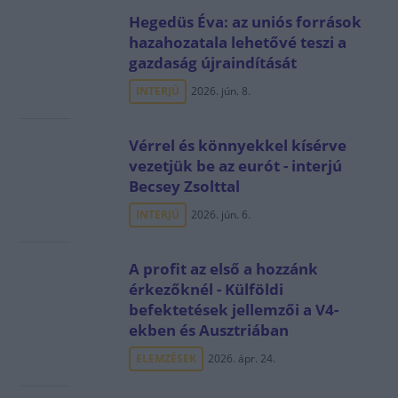
Hegedüs Éva: az uniós források
hazahozatala lehetővé teszi a
gazdaság újraindítását
INTERJÚ
2026. jún. 8.
Vérrel és könnyekkel kísérve
vezetjük be az eurót - interjú
Becsey Zsolttal
INTERJÚ
2026. jún. 6.
A profit az első a hozzánk
érkezőknél - Külföldi
befektetések jellemzői a V4-
ekben és Ausztriában
ELEMZÉSEK
2026. ápr. 24.