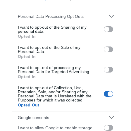
third parties.
országok csatlakozását várják
Please note that this website/app uses one or more Google
Personal Data Processing Opt Outs
HÍREK
2024. máj. 27.
services and may gather and store information including but
not limited to your visit or usage behaviour. You may click to
I want to opt-out of the Sharing of my
personal data.
grant or deny consent to Google and its third-party tags to
1
2
Opted In
use your data for below specified purposes in below Google
consent section.
I want to opt-out of the Sale of my
Personal Data.
Opted In
NÉPSZERŰ CÍMKÉK
I want to opt-out of processing my
Personal Data for Targeted Advertising.
#MNB
Opted In
I want to opt-out of Collection, Use,
Retention, Sale, and/or Sharing of my
Personal Data that Is Unrelated with the
NÉPSZERŰ
Purposes for which it was collected.
Opted Out
Google consents
I want to allow Google to enable storage