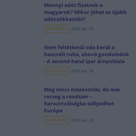
Mennyi adót fizetnek a
magyarok? Mikor jöhet az újabb
adócsökkentés?
ELEMZÉSEK
2026. ápr. 23.
Nem feltétlenül oda kerül a
használt ruha, ahová gondolnánk
- A second-hand ipar árnyoldala
ELEMZÉSEK
2026. ápr. 26.
Még nincs összeomlás, de már
recseg a rendszer –
Kerozinválságba süllyedhet
Európa
ELEMZÉSEK
2026. ápr. 22.