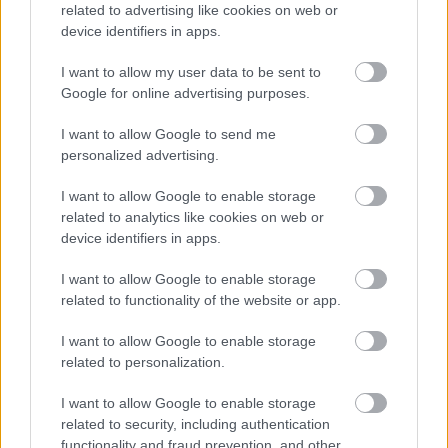
related to advertising like cookies on web or
device identifiers in apps.
I want to allow my user data to be sent to
Google for online advertising purposes.
Hitelfordulat 2026: elzárja a pénzcsapot az
I want to allow Google to send me
állam
personalized advertising.
ELEMZÉSEK
2026. júl. 22.
I want to allow Google to enable storage
related to analytics like cookies on web or
device identifiers in apps.
I want to allow Google to enable storage
related to functionality of the website or app.
I want to allow Google to enable storage
related to personalization.
I want to allow Google to enable storage
related to security, including authentication
Vagyonvisszaszerzés: amikor a pénz
functionality and fraud prevention, and other