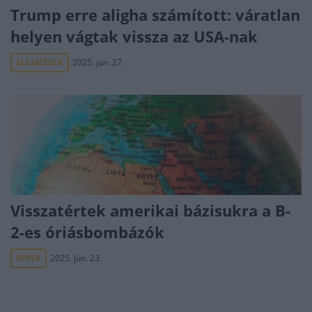
Trump erre aligha számított: váratlan
helyen vágtak vissza az USA-nak
ELEMZÉSEK
2025. jún. 27.
Visszatértek amerikai bázisukra a B-
2-es óriásbombázók
HÍREK
2025. jún. 23.