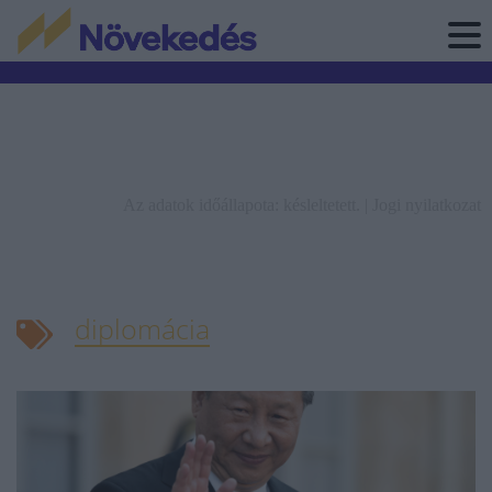
Az adatok időállapota: késleltetett. |
Jogi nyilatkozat
diplomácia