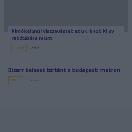
Kíméletlenül visszavágtak az ukránok Kijev
rakétázása miatt
HÍREK
9 órája
Bizarr baleset történt a budapesti metrón
HÍREK
11 órája