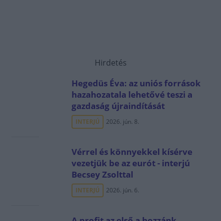
Hirdetés
Hegedüs Éva: az uniós források
hazahozatala lehetővé teszi a
gazdaság újraindítását
INTERJÚ
2026. jún. 8.
Vérrel és könnyekkel kísérve
vezetjük be az eurót - interjú
Becsey Zsolttal
INTERJÚ
2026. jún. 6.
A profit az első a hozzánk