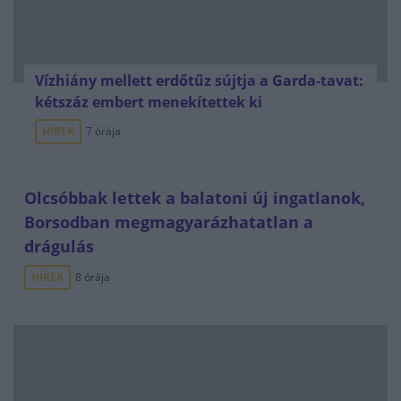
Vízhiány mellett erdőtűz sújtja a Garda-tavat:
kétszáz embert menekítettek ki
HÍREK
7 órája
Olcsóbbak lettek a balatoni új ingatlanok,
Borsodban megmagyarázhatatlan a
drágulás
HÍREK
8 órája