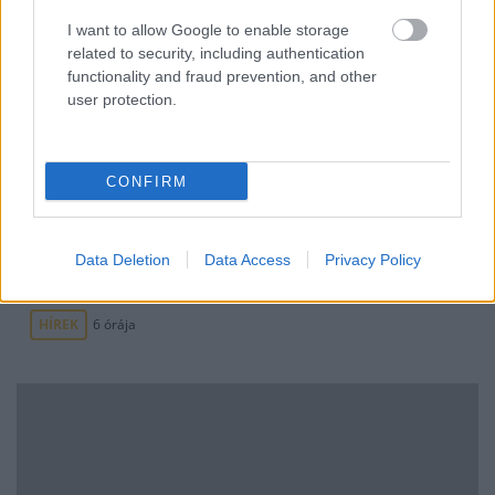
I want to allow Google to enable storage
Mi lett Alain Delon vagyonával? Adóhatósági
related to security, including authentication
csavar a sztoriban
functionality and fraud prevention, and other
user protection.
HÍREK
2026. júl. 19.
FRISS HÍREK
CONFIRM
Azonosítatlan drón robbant fel a Transz-
Data Deletion
Data Access
Privacy Policy
Balkán gázvezeték közelében Bulgáriában
HÍREK
6 órája