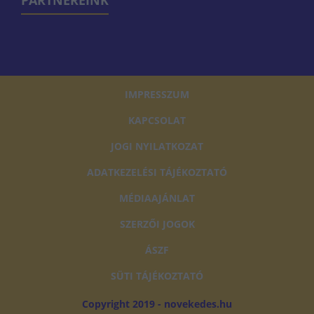
PARTNEREINK
IMPRESSZUM
KAPCSOLAT
JOGI NYILATKOZAT
ADATKEZELÉSI TÁJÉKOZTATÓ
MÉDIAAJÁNLAT
SZERZŐI JOGOK
ÁSZF
SÜTI TÁJÉKOZTATÓ
Copyright 2019 - novekedes.hu