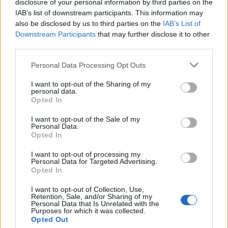
disclosure of your personal information by third parties on the
IAB’s list of downstream participants. This information may
Kéthónapos a Tisza-kormány: íme a mérleg!
also be disclosed by us to third parties on the
IAB’s List of
Downstream Participants
that may further disclose it to other
ELEMZÉSEK
2026. júl. 21.
third parties.
Please note that this website/app uses one or more Google
Personal Data Processing Opt Outs
services and may gather and store information including but
not limited to your visit or usage behaviour. You may click to
I want to opt-out of the Sharing of my
personal data.
grant or deny consent to Google and its third-party tags to
Opted In
use your data for below specified purposes in below Google
consent section.
I want to opt-out of the Sale of my
Personal Data.
Opted In
I want to opt-out of processing my
Personal Data for Targeted Advertising.
Uniós források: íme a teendők, amelyek a
Opted In
pénzek érkezéséhez még szükségesek
I want to opt-out of Collection, Use,
ELEMZÉSEK
2026. júl. 20.
Retention, Sale, and/or Sharing of my
Personal Data that Is Unrelated with the
Purposes for which it was collected.
Opted Out