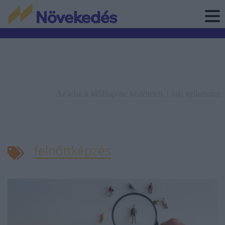
Az adatok időállapota: késleltetett. |
Jogi nyilatkozat
felnőttképzés