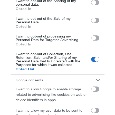
not limited to your visit or usage behaviour. You may click to
I want to opt-out of the Sharing of my
personal data.
grant or deny consent to Google and its third-party tags to
Opted In
use your data for below specified purposes in below Google
consent section.
I want to opt-out of the Sale of my
Personal Data.
Opted In
Kéthónapos a Tisza-kormány: íme a mérleg!
I want to opt-out of processing my
ELEMZÉSEK
2026. júl. 21.
Personal Data for Targeted Advertising.
Opted In
I want to opt-out of Collection, Use,
Retention, Sale, and/or Sharing of my
Personal Data that Is Unrelated with the
Purposes for which it was collected.
Opted Out
Google consents
I want to allow Google to enable storage
related to advertising like cookies on web or
device identifiers in apps.
Uniós források: íme a teendők, amelyek a
pénzek érkezéséhez még szükségesek
I want to allow my user data to be sent to