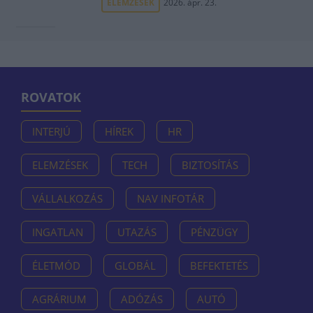
ELEMZÉSEK
2026. ápr. 23.
ROVATOK
INTERJÚ
HÍREK
HR
ELEMZÉSEK
TECH
BIZTOSÍTÁS
VÁLLALKOZÁS
NAV INFOTÁR
INGATLAN
UTAZÁS
PÉNZÜGY
ÉLETMÓD
GLOBÁL
BEFEKTETÉS
AGRÁRIUM
ADÓZÁS
AUTÓ