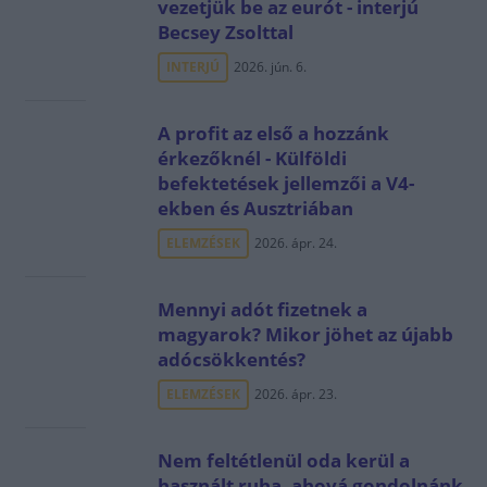
vezetjük be az eurót - interjú
Becsey Zsolttal
INTERJÚ
2026. jún. 6.
A profit az első a hozzánk
érkezőknél - Külföldi
befektetések jellemzői a V4-
ekben és Ausztriában
ELEMZÉSEK
2026. ápr. 24.
Mennyi adót fizetnek a
magyarok? Mikor jöhet az újabb
adócsökkentés?
ELEMZÉSEK
2026. ápr. 23.
Nem feltétlenül oda kerül a
használt ruha, ahová gondolnánk