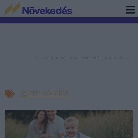
Az adatok időállapota: késleltetett. |
Jogi nyilatkozat
gyerekvállalás