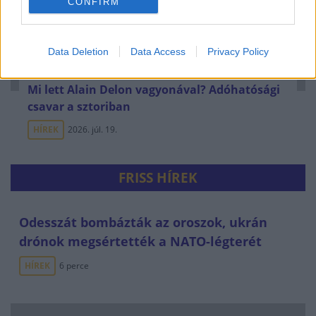
CONFIRM
Data Deletion
Data Access
Privacy Policy
Mi lett Alain Delon vagyonával? Adóhatósági
csavar a sztoriban
HÍREK
2026. júl. 19.
FRISS HÍREK
Odesszát bombázták az oroszok, ukrán
drónok megsértették a NATO-légterét
HÍREK
6 perce