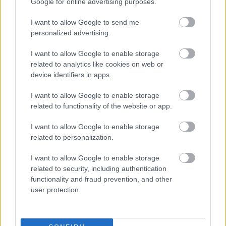
Google for online advertising purposes.
ELEMZÉSEK
2026. júl. 20.
I want to allow Google to send me
personalized advertising.
I want to allow Google to enable storage
related to analytics like cookies on web or
device identifiers in apps.
I want to allow Google to enable storage
related to functionality of the website or app.
Minden idők legjövedelmezőbbje és
I want to allow Google to enable storage
legdrágábbja volt az amerikai foci vb -
related to personalization.
gyorsmérleg
I want to allow Google to enable storage
HÍREK
2026. júl. 20.
related to security, including authentication
functionality and fraud prevention, and other
user protection.