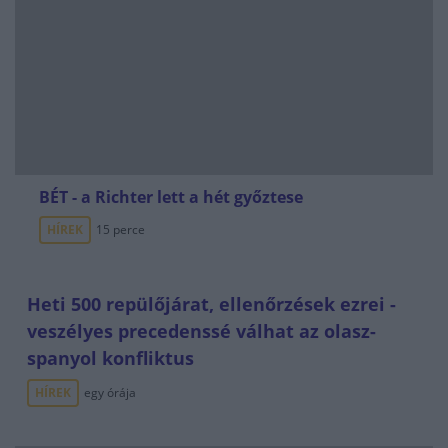
BÉT - a Richter lett a hét győztese
HÍREK
15 perce
Heti 500 repülőjárat, ellenőrzések ezrei -
veszélyes precedenssé válhat az olasz-
spanyol konfliktus
HÍREK
egy órája