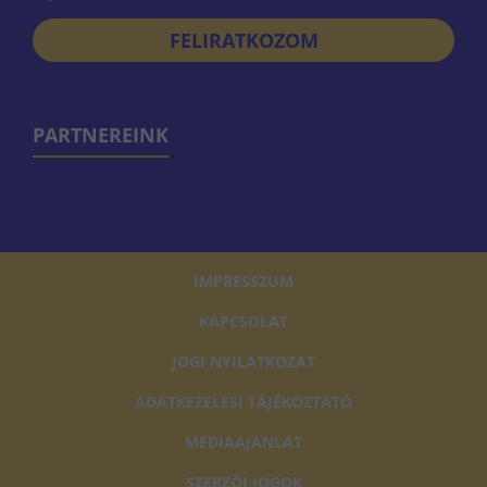
FELIRATKOZOM
PARTNEREINK
IMPRESSZUM
KAPCSOLAT
JOGI NYILATKOZAT
ADATKEZELÉSI TÁJÉKOZTATÓ
MÉDIAAJÁNLAT
SZERZŐI JOGOK