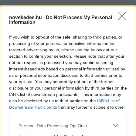
novekedes.hu -
Do Not Process My Personal
Information
If you wish to opt-out of the sale, sharing to third parties, or
processing of your personal or sensitive information for
targeted advertising by us, please use the below opt-out
section to confirm your selection. Please note that after your
opt-out request is processed you may continue seeing
interest-based ads based on personal information utilized by
Vagyonvisszaszerzés: amikor a pénz
us or personal information disclosed to third parties prior to
gyorsabban fut, mint a jog
your opt-out. You may separately opt-out of the further
disclosure of your personal information by third parties on the
ELEMZÉSEK
2026. júl. 21.
IAB’s list of downstream participants. This information may
also be disclosed by us to third parties on the
IAB’s List of
Downstream Participants
that may further disclose it to other
third parties.
Please note that this website/app uses one or more Google
Personal Data Processing Opt Outs
services and may gather and store information including but