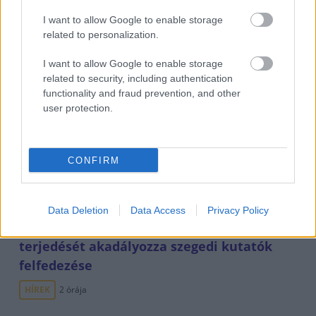
I want to allow Google to enable storage
related to personalization.
I want to allow Google to enable storage
related to security, including authentication
functionality and fraud prevention, and other
user protection.
3.5-ös földrengés volt ma reggel Tirolban
CONFIRM
HÍREK
egy órája
Data Deletion
Data Access
Privacy Policy
Új remény a rákkutatásban: A tumorsejtek
terjedését akadályozza szegedi kutatók
felfedezése
HÍREK
2 órája