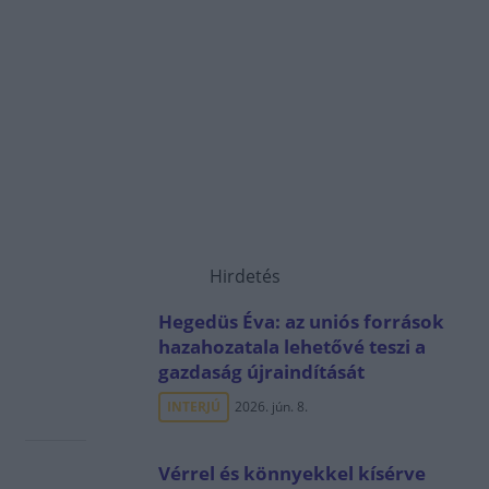
Hirdetés
Hegedüs Éva: az uniós források
hazahozatala lehetővé teszi a
gazdaság újraindítását
INTERJÚ
2026. jún. 8.
Vérrel és könnyekkel kísérve