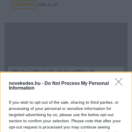
ELEMZÉSEK
2026. júl. 20.
Minden idők legjövedelmezőbbje és
legdrágábbja volt az amerikai foci vb -
novekedes.hu -
Do Not Process My Personal
gyorsmérleg
Information
HÍREK
2026. júl. 20.
If you wish to opt-out of the sale, sharing to third parties, or
processing of your personal or sensitive information for
targeted advertising by us, please use the below opt-out
section to confirm your selection. Please note that after your
opt-out request is processed you may continue seeing