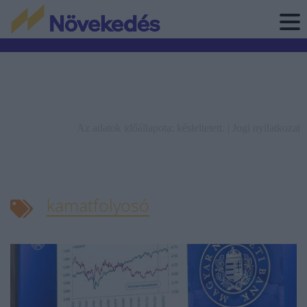
Az adatok időállapota: késleltetett. |
Jogi nyilatkozat
kamatfolyosó