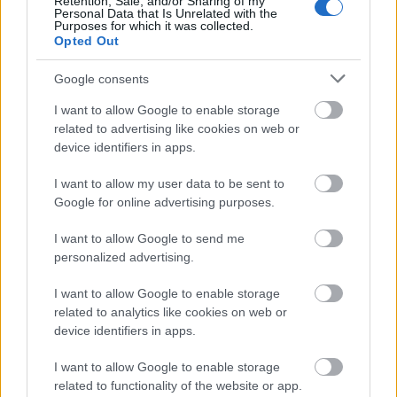
Retention, Sale, and/or Sharing of my
Personal Data that Is Unrelated with the
Purposes for which it was collected.
Opted Out
Google consents
I want to allow Google to enable storage
related to advertising like cookies on web or
device identifiers in apps.
Államfőjelöltekről tárgyal ma a Tisza-frakció
I want to allow my user data to be sent to
Google for online advertising purposes.
HÍREK
27 perce
I want to allow Google to send me
personalized advertising.
2,27 milliárd forintot fizetett vissza az
államnak a Mészáros Lőrinchez köthető
I want to allow Google to enable storage
related to analytics like cookies on web or
magántőkealap
device identifiers in apps.
HÍREK
43 perce
I want to allow Google to enable storage
related to functionality of the website or app.