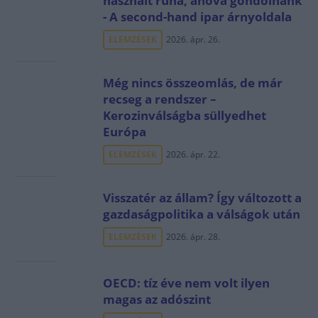
használt ruha, ahová gondolnánk
- A second-hand ipar árnyoldala
ELEMZÉSEK
2026. ápr. 26.
Még nincs összeomlás, de már
recseg a rendszer –
Kerozinválságba süllyedhet
Európa
ELEMZÉSEK
2026. ápr. 22.
Visszatér az állam? Így változott a
gazdaságpolitika a válságok után
ELEMZÉSEK
2026. ápr. 28.
OECD: tíz éve nem volt ilyen
magas az adószint