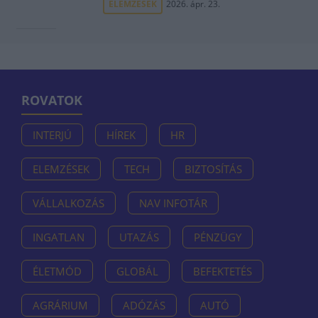
ELEMZÉSEK
2026. ápr. 23.
ROVATOK
INTERJÚ
HÍREK
HR
ELEMZÉSEK
TECH
BIZTOSÍTÁS
VÁLLALKOZÁS
NAV INFOTÁR
INGATLAN
UTAZÁS
PÉNZÜGY
ÉLETMÓD
GLOBÁL
BEFEKTETÉS
AGRÁRIUM
ADÓZÁS
AUTÓ