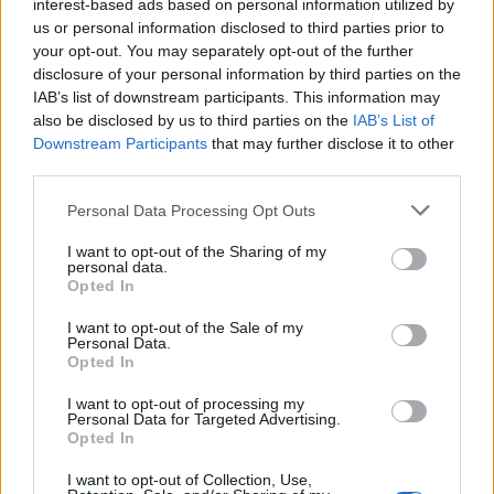
interest-based ads based on personal information utilized by
us or personal information disclosed to third parties prior to
your opt-out. You may separately opt-out of the further
disclosure of your personal information by third parties on the
IAB’s list of downstream participants. This information may
also be disclosed by us to third parties on the
IAB’s List of
Mi lett Alain Delon vagyonával? Adóhatósági
Downstream Participants
that may further disclose it to other
csavar a sztoriban
third parties.
HÍREK
2026. júl. 19.
Please note that this website/app uses one or more Google
Personal Data Processing Opt Outs
services and may gather and store information including but
not limited to your visit or usage behaviour. You may click to
I want to opt-out of the Sharing of my
personal data.
grant or deny consent to Google and its third-party tags to
FRISS HÍREK
Opted In
use your data for below specified purposes in below Google
consent section.
I want to opt-out of the Sale of my
Personal Data.
Elképesztő, kiknek termelnek most
Opted In
hasznot Jeffrey Epstein magánszigetei
I want to opt-out of processing my
HÍREK
13 perce
Personal Data for Targeted Advertising.
Opted In
I want to opt-out of Collection, Use,