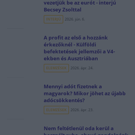
vezetjük be az eurót - interjú
Becsey Zsolttal
INTERJÚ
2026. jún. 6.
A profit az első a hozzánk
érkezőknél - Külföldi
befektetések jellemzői a V4-
ekben és Ausztriában
ELEMZÉSEK
2026. ápr. 24.
Mennyi adót fizetnek a
magyarok? Mikor jöhet az újabb
adócsökkentés?
ELEMZÉSEK
2026. ápr. 23.
Nem feltétlenül oda kerül a