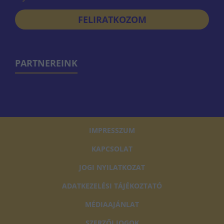
FELIRATKOZOM
PARTNEREINK
IMPRESSZUM
KAPCSOLAT
JOGI NYILATKOZAT
ADATKEZELÉSI TÁJÉKOZTATÓ
MÉDIAAJÁNLAT
SZERZŐI JOGOK