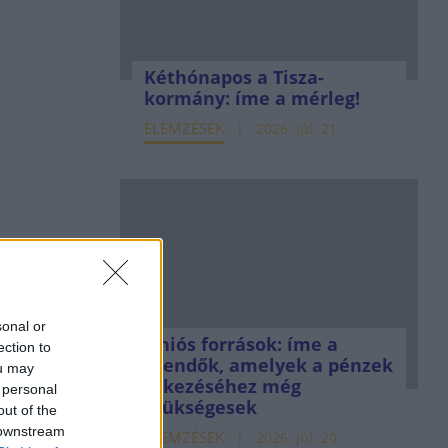
Kéthónapos a Tisza-
kormány: íme a mérleg!
ELEMZÉSEK
2026. júl. 21.
sonal or
Uniós források: íme a
ection to
teendők, amelyek a pénzek
ou may
érkezéséhez még
 personal
szükségesek
out of the
 downstream
ELEMZÉSEK
2026. júl. 20.