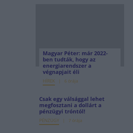
Magyar Péter: már 2022-
ben tudták, hogy az
energiarendszer a
végnapjait éli
HÍREK
6 órája
Csak egy válsággal lehet
megfosztani a dollárt a
pénzügyi tróntól!
PÉNZÜGY
7 órája