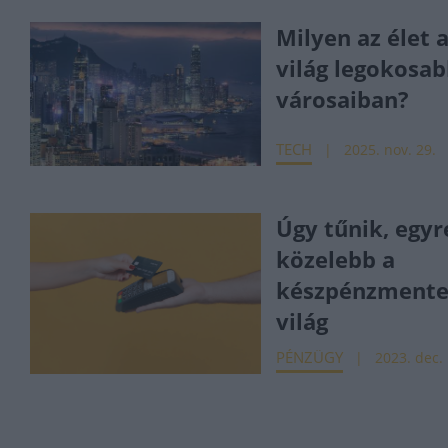
Milyen az élet 
világ legokosa
városaiban?
TECH
2025. nov. 29.
Úgy tűnik, egyr
közelebb a
készpénzmente
világ
PÉNZÜGY
2023. dec. 