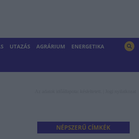
S
UTAZÁS
AGRÁRIUM
ENERGETIKA
Az adatok időállapota: késleltetett. |
Jogi nyilatkozat
NÉPSZERŰ CÍMKÉK