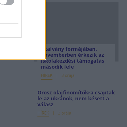
Utalvány formájában,
novemberben érkezik az
iskolakezdési támogatás
második fele
HÍREK
3 órája
Orosz olajfinomítókra csaptak
le az ukránok, nem késett a
válasz
HÍREK
3 órája