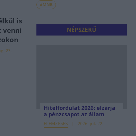
#MNB
n
lkül is
t venni
NÉPSZERŰ
zokon
g. 23.
Hitelfordulat 2026: elzárja
a pénzcsapot az állam
ELEMZÉSEK
2026. júl. 22.