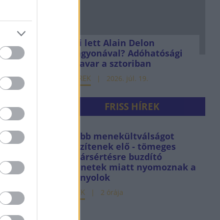
Mi lett Alain Delon
vagyonával? Adóhatósági
csavar a sztoriban
HÍREK
2026. júl. 19.
FRISS HÍREK
Újabb menekültválságot
készítenek elő - tömeges
határsértésre buzdító
üzenetek miatt nyomoznak a
spanyolok
HÍREK
2 órája