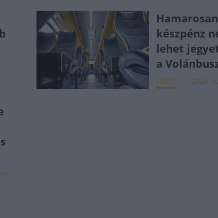
a
Hamarosa
bb
készpénz né
lehet jegye
a Volánbus
HÍREK
2024. au
e
s
19.