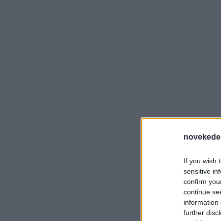
novekede
If you wish 
sensitive in
confirm you
continue se
information 
further disc