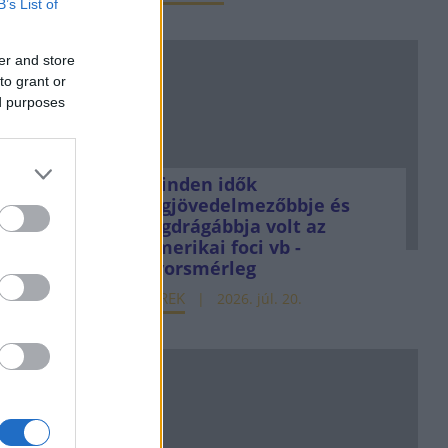
B’s List of
er and store
to grant or
ed purposes
Minden idők
legjövedelmezőbbje és
legdrágábbja volt az
amerikai foci vb -
gyorsmérleg
HÍREK
2026. júl. 20.