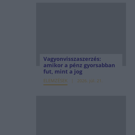
Vagyonvisszaszerzés:
amikor a pénz gyorsabban
fut, mint a jog
ELEMZÉSEK
2026. júl. 21.