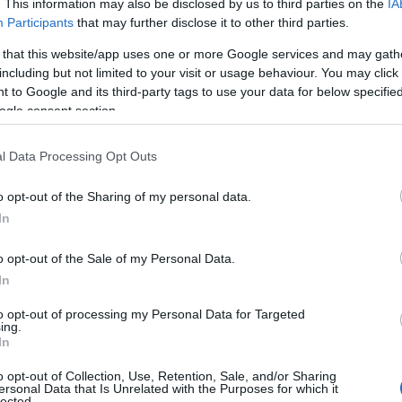
. This information may also be disclosed by us to third parties on the
IA
Participants
that may further disclose it to other third parties.
 that this website/app uses one or more Google services and may gath
including but not limited to your visit or usage behaviour. You may click 
 to Google and its third-party tags to use your data for below specifi
ogle consent section.
l Data Processing Opt Outs
o opt-out of the Sharing of my personal data.
In
o opt-out of the Sale of my Personal Data.
In
to opt-out of processing my Personal Data for Targeted
ing.
In
o opt-out of Collection, Use, Retention, Sale, and/or Sharing
ersonal Data that Is Unrelated with the Purposes for which it
lected.