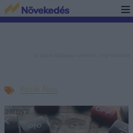
Az adatok időállapota: késleltetett. |
Jogi nyilatkozat
Kozák Ákos