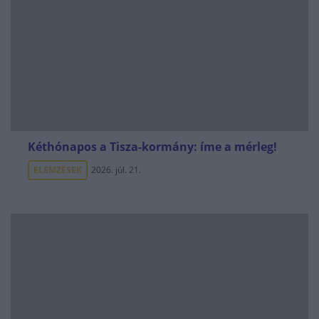
Kéthónapos a Tisza-kormány: íme a mérleg!
ELEMZÉSEK
2026. júl. 21.