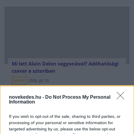
Mi lett Alain Delon vagyonával? Adóhatósági
csavar a sztoriban
HÍREK
2026. júl. 19.
novekedes.hu -
Do Not Process My Personal
FRISS HÍREK
Information
If you wish to opt-out of the sale, sharing to third parties, or
Hatalmas pofont kapott Trump Izraeltől:
processing of your personal or sensitive information for
elutasították a "történelmi
targeted advertising by us, please use the below opt-out