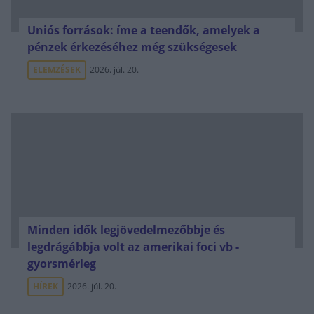
Uniós források: íme a teendők, amelyek a
pénzek érkezéséhez még szükségesek
ELEMZÉSEK
2026. júl. 20.
Minden idők legjövedelmezőbbje és
legdrágábbja volt az amerikai foci vb -
gyorsmérleg
HÍREK
2026. júl. 20.