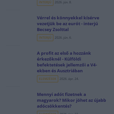
INTERJÚ
2026. jún. 8.
Vérrel és könnyekkel kísérve
vezetjük be az eurót - interjú
Becsey Zsolttal
INTERJÚ
2026. jún. 6.
A profit az első a hozzánk
érkezőknél - Külföldi
befektetések jellemzői a V4-
ekben és Ausztriában
ELEMZÉSEK
2026. ápr. 24.
Mennyi adót fizetnek a
magyarok? Mikor jöhet az újabb
adócsökkentés?