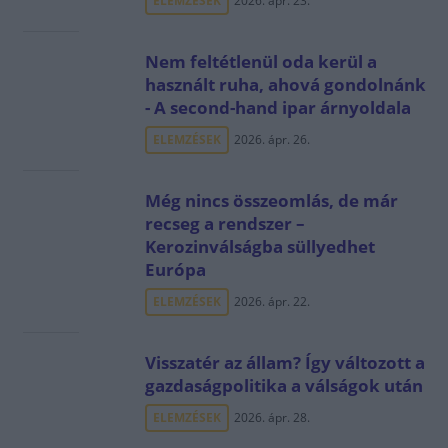
ELEMZÉSEK
2026. ápr. 23.
Nem feltétlenül oda kerül a
használt ruha, ahová gondolnánk
- A second-hand ipar árnyoldala
ELEMZÉSEK
2026. ápr. 26.
Még nincs összeomlás, de már
recseg a rendszer –
Kerozinválságba süllyedhet
Európa
ELEMZÉSEK
2026. ápr. 22.
Visszatér az állam? Így változott a
gazdaságpolitika a válságok után
ELEMZÉSEK
2026. ápr. 28.