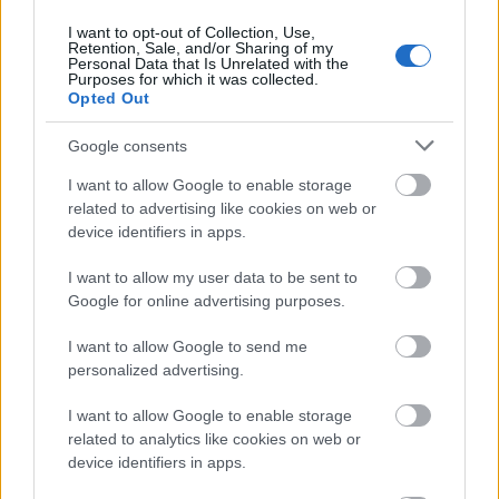
figyelmeztetnek a titkosszolgálatok
I want to opt-out of Collection, Use,
Retention, Sale, and/or Sharing of my
HÍREK
Personal Data that Is Unrelated with the
7 órája
Purposes for which it was collected.
Opted Out
Google consents
I want to allow Google to enable storage
related to advertising like cookies on web or
device identifiers in apps.
I want to allow my user data to be sent to
Google for online advertising purposes.
Heaven Street Seven: nézz vissza, és nézd
I want to allow Google to send me
vissza!
personalized advertising.
LIFESTYLE
7 órája
I want to allow Google to enable storage
related to analytics like cookies on web or
device identifiers in apps.
Az éjszakai támadások mérlege az ukrán-