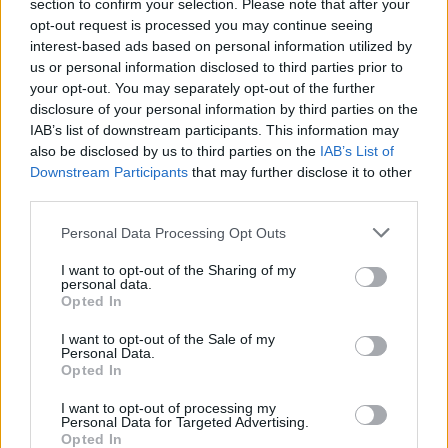
békemegállapodását"
section to confirm your selection. Please note that after your
opt-out request is processed you may continue seeing
HÍREK
2 órája
interest-based ads based on personal information utilized by
us or personal information disclosed to third parties prior to
your opt-out. You may separately opt-out of the further
disclosure of your personal information by third parties on the
IAB’s list of downstream participants. This information may
also be disclosed by us to third parties on the
IAB’s List of
Downstream Participants
that may further disclose it to other
third parties.
Please note that this website/app uses one or more Google
Personal Data Processing Opt Outs
services and may gather and store information including but
not limited to your visit or usage behaviour. You may click to
I want to opt-out of the Sharing of my
Megjött a kimutatás: ennyi áramot sikerült
personal data.
grant or deny consent to Google and its third-party tags to
Opted In
megtakarítani a vonatlassításokkal
use your data for below specified purposes in below Google
consent section.
I want to opt-out of the Sale of my
HÍREK
5 órája
Personal Data.
Opted In
I want to opt-out of processing my
Olasz lap: dzsihadista hálózatokra és a
Personal Data for Targeted Advertising.
Opted In
ceutai bevándorlás biztonsági kockázataira