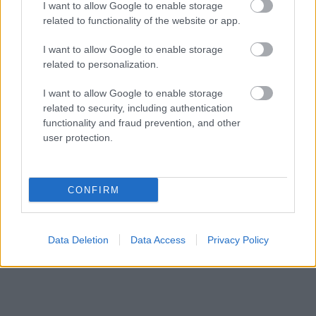
orosz határon: 3 civil halott, 13 sebesült
I want to allow Google to enable storage
related to functionality of the website or app.
HÍREK
8 órája
I want to allow Google to enable storage
related to personalization.
I want to allow Google to enable storage
related to security, including authentication
functionality and fraud prevention, and other
user protection.
NÉPSZERŰ
CONFIRM
Data Deletion
Data Access
Privacy Policy