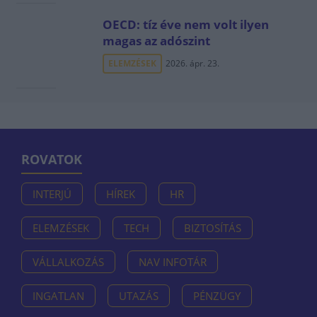
OECD: tíz éve nem volt ilyen
magas az adószint
ELEMZÉSEK
2026. ápr. 23.
ROVATOK
INTERJÚ
HÍREK
HR
ELEMZÉSEK
TECH
BIZTOSÍTÁS
VÁLLALKOZÁS
NAV INFOTÁR
INGATLAN
UTAZÁS
PÉNZÜGY