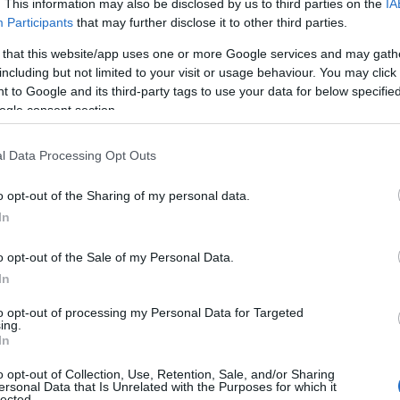
. This information may also be disclosed by us to third parties on the
IA
Participants
that may further disclose it to other third parties.
 that this website/app uses one or more Google services and may gath
including but not limited to your visit or usage behaviour. You may click 
 to Google and its third-party tags to use your data for below specifi
ogle consent section.
l Data Processing Opt Outs
o opt-out of the Sharing of my personal data.
In
o opt-out of the Sale of my Personal Data.
In
to opt-out of processing my Personal Data for Targeted
ing.
In
o opt-out of Collection, Use, Retention, Sale, and/or Sharing
ersonal Data that Is Unrelated with the Purposes for which it
lected.