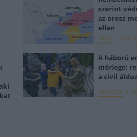
szerint véd
.
az orosz me
ellen
HÍREK
2023. au
A háború ed
k
mérlege: r
a civil áldo
aki
ELEMZÉSEK
20
okat