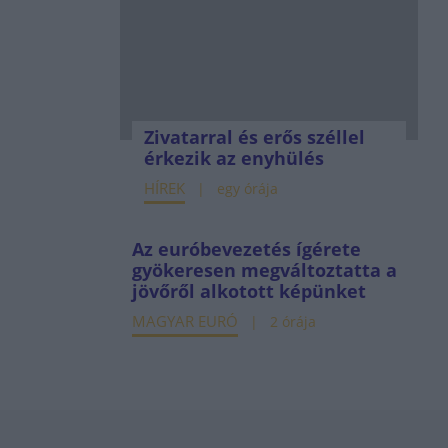
Zivatarral és erős széllel
érkezik az enyhülés
HÍREK
egy órája
Az euróbevezetés ígérete
gyökeresen megváltoztatta a
jövőről alkotott képünket
MAGYAR EURÓ
2 órája