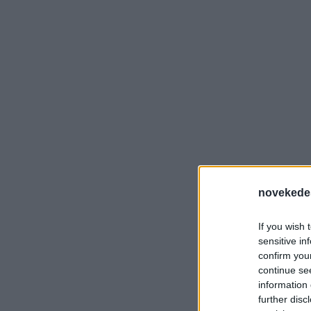
novekede
If you wish 
sensitive in
confirm you
continue se
information 
further disc