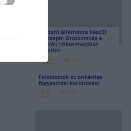
A balti államokra készül
lecsapni Oroszország a
litván titkosszolgálat
szerint
HÍREK
egy órája
Feloldották az önkéntes
fogyasztási korlátozást
HÍREK
egy órája