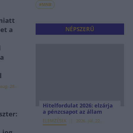
#MNB
iatt
et a
NÉPSZERŰ
l
 a
l
aug. 28.
Hitelfordulat 2026: elzárja
a pénzcsapot az állam
szter:
ELEMZÉSEK
2026. júl. 22.
 jog