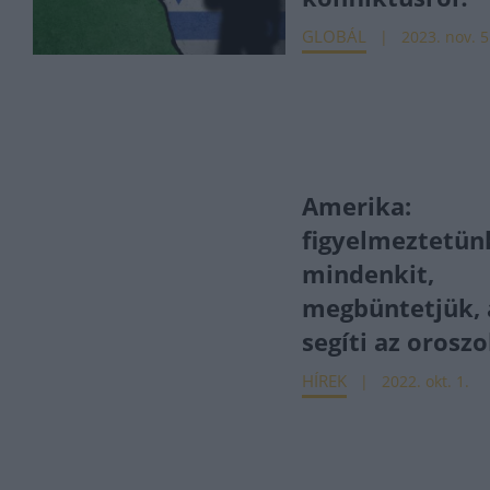
GLOBÁL
2023. nov. 5
Amerika:
figyelmeztetün
mindenkit,
megbüntetjük, 
segíti az orosz
HÍREK
2022. okt. 1.