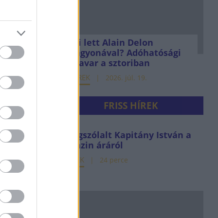
Mi lett Alain Delon
vagyonával? Adóhatósági
csavar a sztoriban
HÍREK
2026. júl. 19.
FRISS HÍREK
Megszólalt Kapitány István a
benzin áráról
HÍREK
24 perce