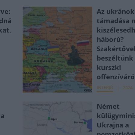
rve:
Az ukránok
adná
támadása m
kat,
kiszélesedh
háború?
Szakértőve
beszéltünk
kurszki
offenzíváró
INTERJÚ
2024. 
Német
 a
külügymini
Ukrajna a
nemzetközi