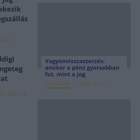
ekezik
gszállás
g. 22.
digi
Vagyonvisszaszerzés:
engeteg
amikor a pénz gyorsabban
fut, mint a jog
zat
ELEMZÉSEK
2026. júl. 21.
22. márc. 13.