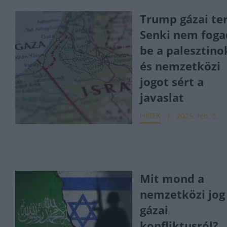
Trump gázai te
Senki nem fog
be a palesztino
és nemzetközi
jogot sért a
javaslat
HÍREK
2025. feb. 5.
Mit mond a
nemzetközi jog
gázai
konfliktusról?