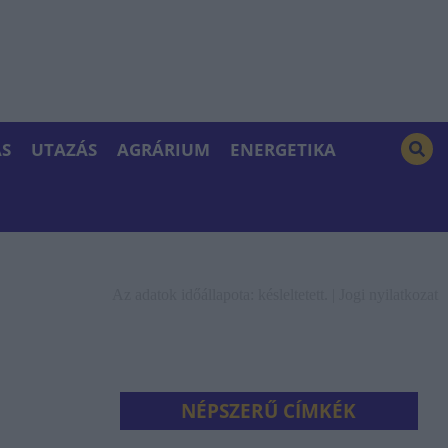
S
UTAZÁS
AGRÁRIUM
ENERGETIKA
Az adatok időállapota: késleltetett. |
Jogi nyilatkozat
NÉPSZERŰ CÍMKÉK