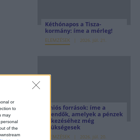
Kéthónapos a Tisza-
kormány: íme a mérleg!
ELEMZÉSEK
2026. júl. 21.
sonal or
Uniós források: íme a
ection to
teendők, amelyek a pénzek
ou may
érkezéséhez még
 personal
szükségesek
out of the
 downstream
ELEMZÉSEK
2026. júl. 20.