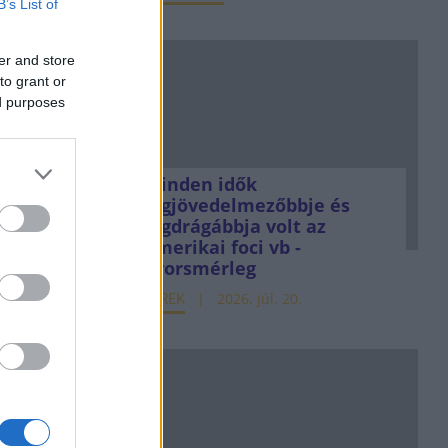
B’s List of
er and store
to grant or
ed purposes
Minden idők
legjövedelmezőbbje és
legdrágábbja volt az
amerikai foci vb -
gyorsmérleg
HÍREK
2026. júl. 20.