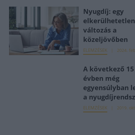
Nyugdíj: egy
elkerülhetetle
változás a
közeljövőben
ELEMZÉSEK
2024. feb
A következő 15
évben még
egyensúlyban l
a nyugdíjrends
ELEMZÉSEK
2019. okt