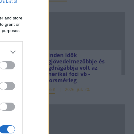
B’s List of
er and store
to grant or
ed purposes
Minden idők
legjövedelmezőbbje és
legdrágábbja volt az
amerikai foci vb -
gyorsmérleg
HÍREK
2026. júl. 20.