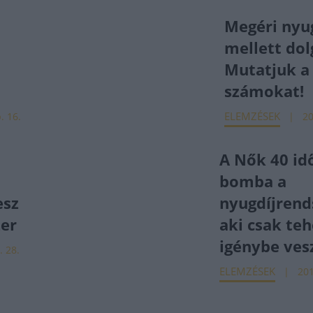
Megéri nyu
n
mellett dol
Mutatjuk a
számokat!
ELEMZÉSEK
. 16.
20
A Nők 40 idő
bomba a
esz
nyugdíjrend
zer
aki csak teh
igénybe ves
. 28.
ELEMZÉSEK
201