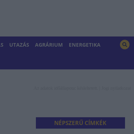
S
UTAZÁS
AGRÁRIUM
ENERGETIKA
Az adatok időállapota: késleltetett. |
Jogi nyilatkozat
NÉPSZERŰ CÍMKÉK