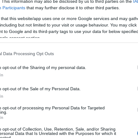
. This information may also be disclosed by us to third parties on the
IA
Participants
that may further disclose it to other third parties.
 that this website/app uses one or more Google services and may gath
including but not limited to your visit or usage behaviour. You may click 
 to Google and its third-party tags to use your data for below specifi
ogle consent section.
l Data Processing Opt Outs
o opt-out of the Sharing of my personal data.
In
o opt-out of the Sale of my Personal Data.
In
to opt-out of processing my Personal Data for Targeted
ing.
In
o opt-out of Collection, Use, Retention, Sale, and/or Sharing
ersonal Data that Is Unrelated with the Purposes for which it
lected.