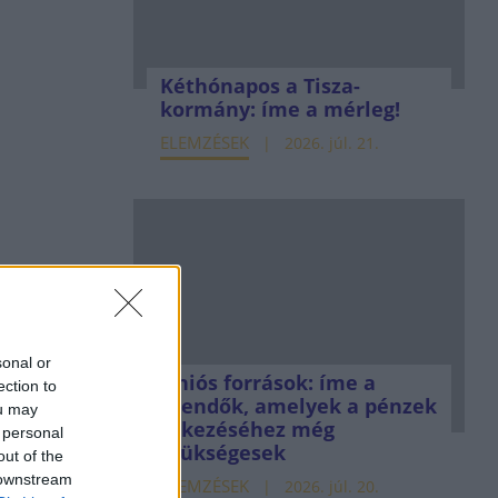
Kéthónapos a Tisza-
kormány: íme a mérleg!
ELEMZÉSEK
2026. júl. 21.
sonal or
Uniós források: íme a
ection to
teendők, amelyek a pénzek
ou may
érkezéséhez még
 personal
szükségesek
out of the
 downstream
ELEMZÉSEK
2026. júl. 20.