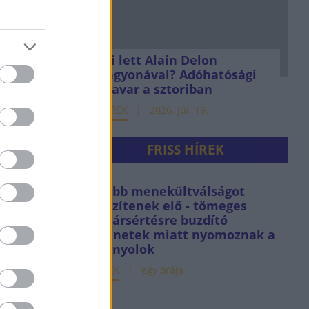
Mi lett Alain Delon
vagyonával? Adóhatósági
csavar a sztoriban
HÍREK
2026. júl. 19.
FRISS HÍREK
Újabb menekültválságot
készítenek elő - tömeges
határsértésre buzdító
üzenetek miatt nyomoznak a
spanyolok
HÍREK
egy órája