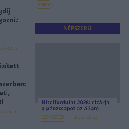
#MNB
gdíj
gozni?
NÉPSZERŰ
23. okt. 2.
zített
szerben:
eti,
zi
Hitelfordulat 2026: elzárja
a pénzcsapot az állam
9. ápr. 18.
ELEMZÉSEK
2026. júl. 22.