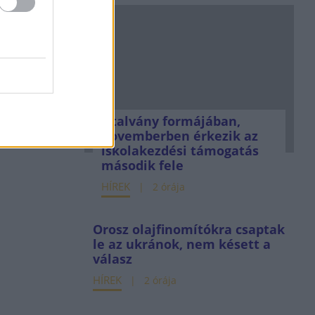
Utalvány formájában,
novemberben érkezik az
iskolakezdési támogatás
második fele
HÍREK
2 órája
Orosz olajfinomítókra csaptak
le az ukránok, nem késett a
válasz
HÍREK
2 órája