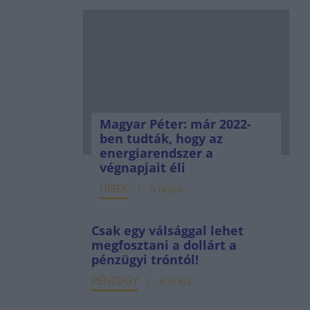
Magyar Péter: már 2022-
ben tudták, hogy az
energiarendszer a
végnapjait éli
HÍREK
5 órája
Csak egy válsággal lehet
megfosztani a dollárt a
pénzügyi tróntól!
PÉNZÜGY
6 órája