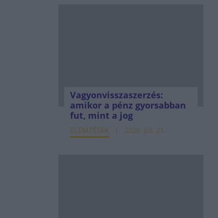
Vagyonvisszaszerzés:
amikor a pénz gyorsabban
fut, mint a jog
ELEMZÉSEK
2026. júl. 21.