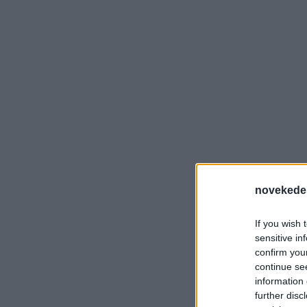
novekede
If you wish 
sensitive in
confirm you
continue se
information 
further disc