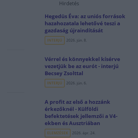
Hirdetés
Hegedüs Éva: az uniós források
hazahozatala lehetővé teszi a
gazdaság újraindítását
INTERJÚ
2026. jún. 8.
Vérrel és könnyekkel kísérve
vezetjük be az eurót - interjú
Becsey Zsolttal
INTERJÚ
2026. jún. 6.
A profit az első a hozzánk
érkezőknél - Külföldi
befektetések jellemzői a V4-
ekben és Ausztriában
ELEMZÉSEK
2026. ápr. 24.