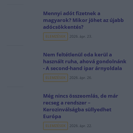
Mennyi adót fizetnek a
magyarok? Mikor jöhet az újabb
adócsökkentés?
ELEMZÉSEK
2026. ápr. 23.
Nem feltétlenül oda kerül a
használt ruha, ahová gondolnánk
- A second-hand ipar árnyoldala
ELEMZÉSEK
2026. ápr. 26.
Még nincs összeomlás, de már
recseg a rendszer –
Kerozinválságba süllyedhet
Európa
ELEMZÉSEK
2026. ápr. 22.