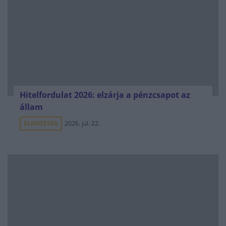
Hitelfordulat 2026: elzárja a pénzcsapot az
állam
ELEMZÉSEK
2026. júl. 22.