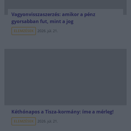
Vagyonvisszaszerzés: amikor a pénz
gyorsabban fut, mint a jog
ELEMZÉSEK
2026. júl. 21.
Kéthónapos a Tisza-kormány: íme a mérleg!
ELEMZÉSEK
2026. júl. 21.