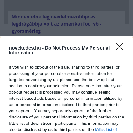
Minden idők legjövedelmezőbbje és
legdrágábbja volt az amerikai foci vb -
gyorsmérleg
HÍREK
2026. júl. 20.
novekedes.hu -
Do Not Process My Personal
Information
If you wish to opt-out of the sale, sharing to third parties, or
processing of your personal or sensitive information for
targeted advertising by us, please use the below opt-out
section to confirm your selection. Please note that after your
opt-out request is processed you may continue seeing
interest-based ads based on personal information utilized by
us or personal information disclosed to third parties prior to
your opt-out. You may separately opt-out of the further
Mi lett Alain Delon vagyonával? Adóhatósági
disclosure of your personal information by third parties on the
csavar a sztoriban
IAB’s list of downstream participants. This information may
also be disclosed by us to third parties on the
IAB’s List of
HÍREK
2026. júl. 19.