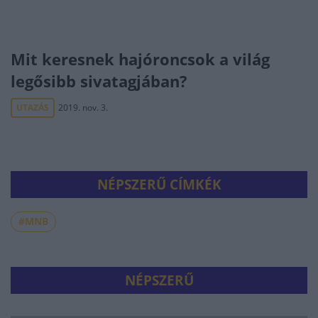
Mit keresnek hajóroncsok a világ
legősibb sivatagjában?
UTAZÁS
2019. nov. 3.
NÉPSZERŰ CÍMKÉK
#MNB
NÉPSZERŰ