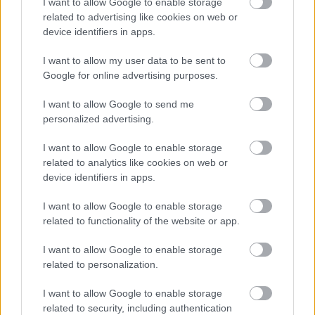
I want to allow Google to enable storage
leválás
related to advertising like cookies on web or
HÍREK
egy órája
device identifiers in apps.
I want to allow my user data to be sent to
Google for online advertising purposes.
Siklóbombákkal csaptak le Kijevre az
oroszok: legalább 3 halott van
I want to allow Google to send me
personalized advertising.
HÍREK
2 órája
I want to allow Google to enable storage
related to analytics like cookies on web or
device identifiers in apps.
I want to allow Google to enable storage
related to functionality of the website or app.
I want to allow Google to enable storage
related to personalization.
Így áll most a Duna vízszintje: Nagybajcsnál
I want to allow Google to enable storage
46 centivel magasabb a folyó, Paksnál még
related to security, including authentication