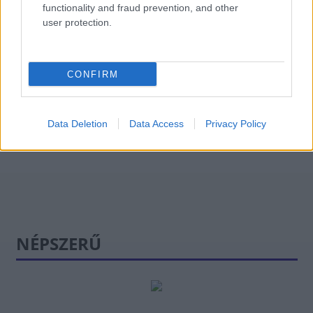
nincs változás
functionality and fraud prevention, and other
HÍREK
user protection.
2 órája
Az egészség logikája: mit jelentenek ma
CONFIRM
a XX. század orvostudományi sikerei?
EGÉSZSÉGIPAR
5 órája
Data Deletion
Data Access
Privacy Policy
NÉPSZERŰ