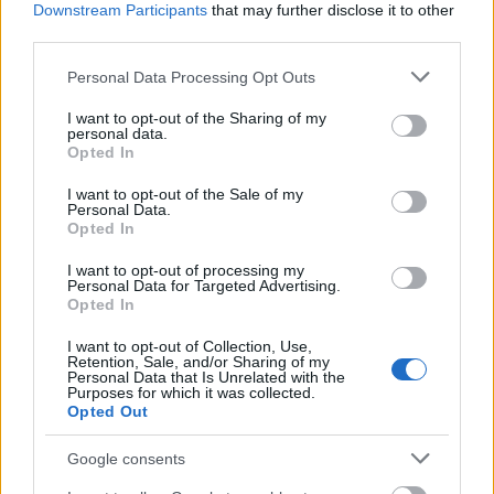
Downstream Participants
that may further disclose it to other
third parties.
FRISS HÍREK
Please note that this website/app uses one or more Google
Personal Data Processing Opt Outs
services and may gather and store information including but
not limited to your visit or usage behaviour. You may click to
I want to opt-out of the Sharing of my
personal data.
Elszálltak a munkaerőköltségek: az osztrák
grant or deny consent to Google and its third-party tags to
Opted In
use your data for below specified purposes in below Google
ipar negyede külföldre készülne
consent section.
I want to opt-out of the Sale of my
HÍREK
Personal Data.
5 perce
Opted In
I want to opt-out of processing my
Personal Data for Targeted Advertising.
Opted In
I want to opt-out of Collection, Use,
Retention, Sale, and/or Sharing of my
Personal Data that Is Unrelated with the
Purposes for which it was collected.
Opted Out
Gigaösszeget fektet be az USA a
Google consents
kritikusanyag-ellátásba, cél a Kínáról való