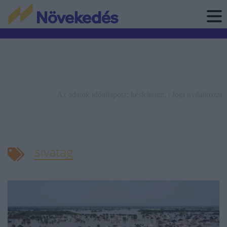
Az adatok időállapota: késleltetett. |
Jogi nyilatkozat
sivatag