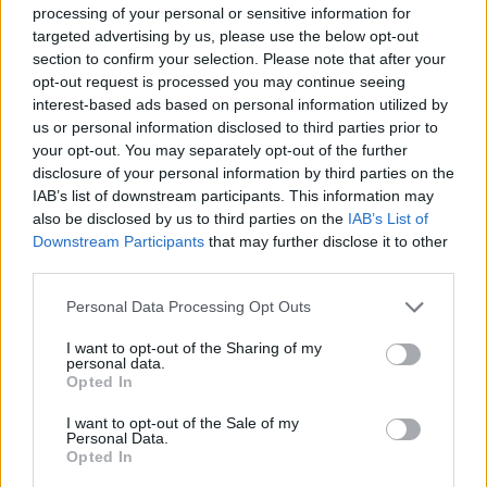
processing of your personal or sensitive information for
targeted advertising by us, please use the below opt-out
section to confirm your selection. Please note that after your
opt-out request is processed you may continue seeing
interest-based ads based on personal information utilized by
Uniós források: íme a teendők, amelyek a
us or personal information disclosed to third parties prior to
pénzek érkezéséhez még szükségesek
your opt-out. You may separately opt-out of the further
disclosure of your personal information by third parties on the
ELEMZÉSEK
2026. júl. 20.
IAB’s list of downstream participants. This information may
also be disclosed by us to third parties on the
IAB’s List of
Downstream Participants
that may further disclose it to other
third parties.
Please note that this website/app uses one or more Google
Personal Data Processing Opt Outs
services and may gather and store information including but
not limited to your visit or usage behaviour. You may click to
I want to opt-out of the Sharing of my
personal data.
grant or deny consent to Google and its third-party tags to
Opted In
use your data for below specified purposes in below Google
consent section.
I want to opt-out of the Sale of my
Minden idők legjövedelmezőbbje és
Personal Data.
Opted In
legdrágábbja volt az amerikai foci vb -