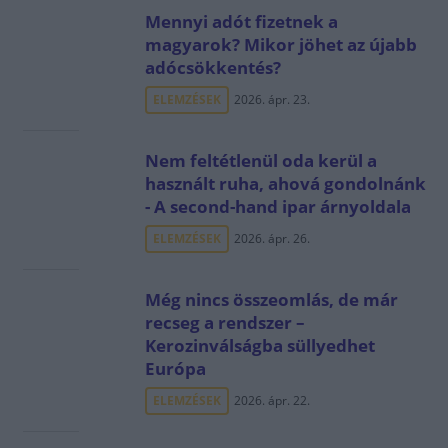
Mennyi adót fizetnek a
magyarok? Mikor jöhet az újabb
adócsökkentés?
ELEMZÉSEK
2026. ápr. 23.
Nem feltétlenül oda kerül a
használt ruha, ahová gondolnánk
- A second-hand ipar árnyoldala
ELEMZÉSEK
2026. ápr. 26.
Még nincs összeomlás, de már
recseg a rendszer –
Kerozinválságba süllyedhet
Európa
ELEMZÉSEK
2026. ápr. 22.