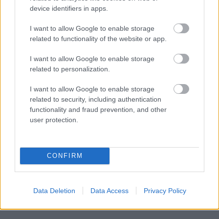
device identifiers in apps.
Ceuta: kísérő nélküli gyerekek százai
várják bejutást, egy ember meghalt,
I want to allow Google to enable storage
miközben siklóernyővel próbált átjutni
related to functionality of the website or app.
HÍREK
egy perce
I want to allow Google to enable storage
related to personalization.
I want to allow Google to enable storage
related to security, including authentication
functionality and fraud prevention, and other
user protection.
CONFIRM
Ezer hajóból állhat a híres orosz árnyékflotta
Data Deletion
Data Access
Privacy Policy
HÍREK
31 perce