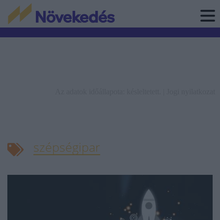
Az adatok időállapota: késleltetett. |
Jogi nyilatkozat
szépségipar