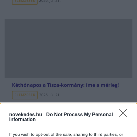
ELEMZÉSEK
2026. júl. 21.
Kéthónapos a Tisza-kormány: íme a mérleg!
ELEMZÉSEK
2026. júl. 21.
novekedes.hu -
Do Not Process My Personal
Information
If you wish to opt-out of the sale, sharing to third parties, or