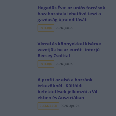
Hegedüs Éva: az uniós források
hazahozatala lehetővé teszi a
gazdaság újraindítását
INTERJÚ
2026. jún. 8.
Vérrel és könnyekkel kísérve
vezetjük be az eurót - interjú
Becsey Zsolttal
INTERJÚ
2026. jún. 6.
A profit az első a hozzánk
érkezőknél - Külföldi
befektetések jellemzői a V4-
ekben és Ausztriában
ELEMZÉSEK
2026. ápr. 24.