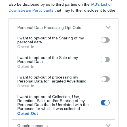
also be disclosed by us to third parties on the
IAB’s List of
Downstream Participants
that may further disclose it to other
third parties.
FRISS HÍREK
Please note that this website/app uses one or more Google
Personal Data Processing Opt Outs
services and may gather and store information including but
Súlyos feszültség Olaszország és
not limited to your visit or usage behaviour. You may click to
I want to opt-out of the Sharing of my
personal data.
Spanyolország között: kölcsönös korlátozás
grant or deny consent to Google and its third-party tags to
Opted In
use your data for below specified purposes in below Google
az egymás országából érkezőkre
consent section.
I want to opt-out of the Sale of my
HÍREK
Personal Data.
egy órája
Opted In
I want to opt-out of processing my
Personal Data for Targeted Advertising.
Opted In
I want to opt-out of Collection, Use,
Retention, Sale, and/or Sharing of my
Personal Data that Is Unrelated with the
Purposes for which it was collected.
Opted Out
Google consents