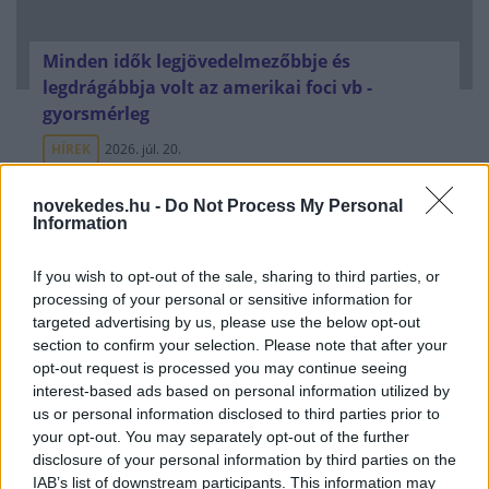
Minden idők legjövedelmezőbbje és
legdrágábbja volt az amerikai foci vb -
gyorsmérleg
HÍREK
2026. júl. 20.
novekedes.hu -
Do Not Process My Personal
Information
If you wish to opt-out of the sale, sharing to third parties, or
processing of your personal or sensitive information for
targeted advertising by us, please use the below opt-out
section to confirm your selection. Please note that after your
opt-out request is processed you may continue seeing
interest-based ads based on personal information utilized by
us or personal information disclosed to third parties prior to
Mi lett Alain Delon vagyonával? Adóhatósági
your opt-out. You may separately opt-out of the further
csavar a sztoriban
disclosure of your personal information by third parties on the
IAB’s list of downstream participants. This information may
HÍREK
2026. júl. 19.