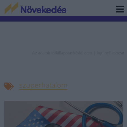
Az adatok időállapota: késleltetett. |
Jogi nyilatkozat
szuperhatalom