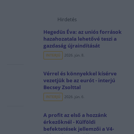
Hirdetés
Hegedüs Éva: az uniós források
hazahozatala lehetővé teszi a
gazdaság újraindítását
INTERJÚ
2026. jún. 8.
Vérrel és könnyekkel kísérve
vezetjük be az eurót - interjú
Becsey Zsolttal
INTERJÚ
2026. jún. 6.
A profit az első a hozzánk
érkezőknél - Külföldi
befektetések jellemzői a V4-