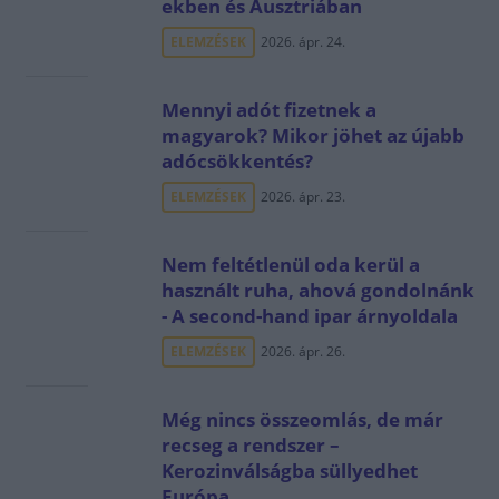
ekben és Ausztriában
ELEMZÉSEK
2026. ápr. 24.
Mennyi adót fizetnek a
magyarok? Mikor jöhet az újabb
adócsökkentés?
ELEMZÉSEK
2026. ápr. 23.
Nem feltétlenül oda kerül a
használt ruha, ahová gondolnánk
- A second-hand ipar árnyoldala
ELEMZÉSEK
2026. ápr. 26.
Még nincs összeomlás, de már
recseg a rendszer –
Kerozinválságba süllyedhet
Európa