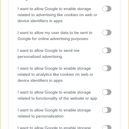
Megérkezett Magyar Péter bejelentése: így
I want to allow Google to enable storage
költik el a 6 ezer milliárd forintnyi uniós pénzt
related to advertising like cookies on web or
HÍREK
2 órája
device identifiers in apps.
I want to allow my user data to be sent to
Google for online advertising purposes.
Megérkezett a hidegfront - térképen a friss
helyzet
I want to allow Google to send me
personalized advertising.
HÍREK
4 órája
I want to allow Google to enable storage
related to analytics like cookies on web or
device identifiers in apps.
I want to allow Google to enable storage
related to functionality of the website or app.
I want to allow Google to enable storage
related to personalization.
Kormányinfó: még augusztusban
I want to allow Google to enable storage