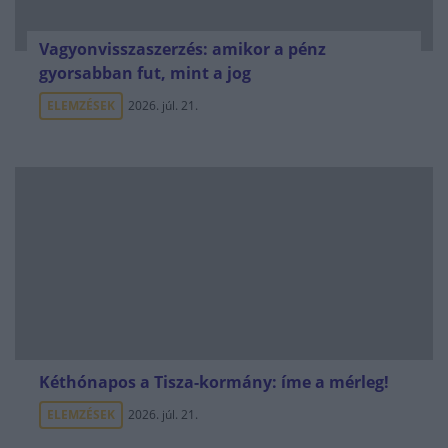
Vagyonvisszaszerzés: amikor a pénz
gyorsabban fut, mint a jog
ELEMZÉSEK
2026. júl. 21.
Kéthónapos a Tisza-kormány: íme a mérleg!
ELEMZÉSEK
2026. júl. 21.