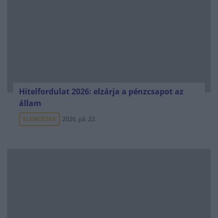
Hitelfordulat 2026: elzárja a pénzcsapot az
állam
ELEMZÉSEK
2026. júl. 22.