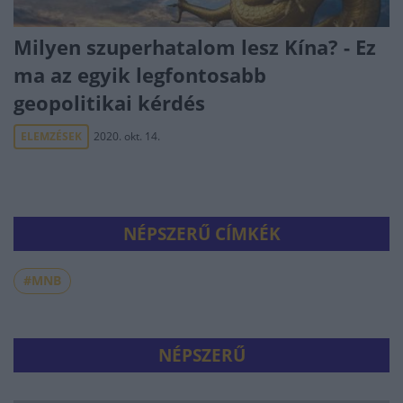
Milyen szuperhatalom lesz Kína? - Ez
ma az egyik legfontosabb
geopolitikai kérdés
ELEMZÉSEK
2020. okt. 14.
NÉPSZERŰ CÍMKÉK
#MNB
NÉPSZERŰ