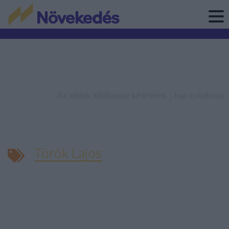
Az adatok időállapota: késleltetett. |
Jogi nyilatkozat
Török Lajos