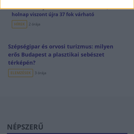
Zavartalan nyári időnk lesz 29-35 fokkal,
holnap viszont újra 37 fok várható
HÍREK
2 órája
Szépségipar és orvosi turizmus: milyen
erős Budapest a plasztikai sebészet
térképén?
ELEMZÉSEK
3 órája
NÉPSZERŰ