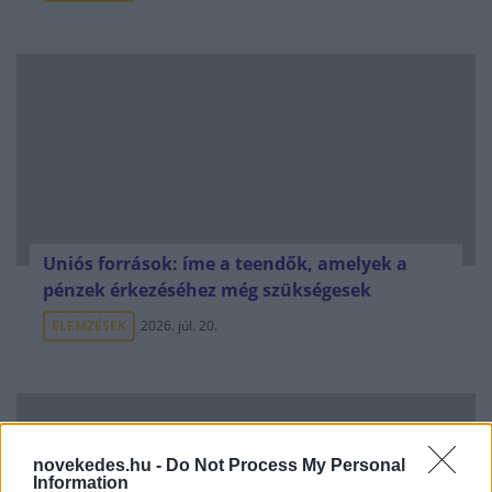
Uniós források: íme a teendők, amelyek a
pénzek érkezéséhez még szükségesek
ELEMZÉSEK
2026. júl. 20.
novekedes.hu -
Do Not Process My Personal
Information