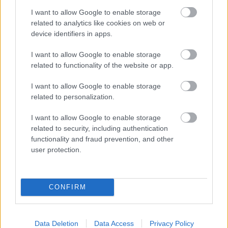
I want to allow Google to enable storage
BÉT - a Richter lett a hét győztese
related to analytics like cookies on web or
HÍREK
25 perce
device identifiers in apps.
I want to allow Google to enable storage
related to functionality of the website or app.
Heti 500 repülőjárat, ellenőrzések ezrei -
veszélyes precedenssé válhat az olasz-
I want to allow Google to enable storage
spanyol konfliktus
related to personalization.
HÍREK
egy órája
I want to allow Google to enable storage
related to security, including authentication
functionality and fraud prevention, and other
user protection.
CONFIRM
Data Deletion
Data Access
Privacy Policy