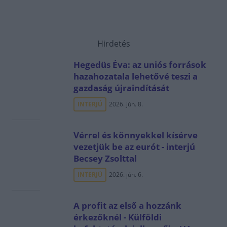
Hirdetés
Hegedüs Éva: az uniós források
hazahozatala lehetővé teszi a
gazdaság újraindítását
INTERJÚ
2026. jún. 8.
Vérrel és könnyekkel kísérve
vezetjük be az eurót - interjú
Becsey Zsolttal
INTERJÚ
2026. jún. 6.
A profit az első a hozzánk
érkezőknél - Külföldi