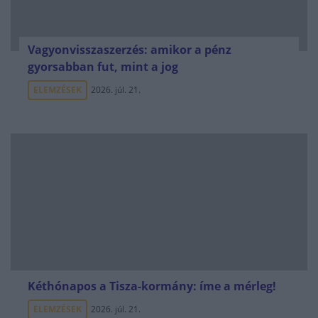
Vagyonvisszaszerzés: amikor a pénz
gyorsabban fut, mint a jog
ELEMZÉSEK
2026. júl. 21.
Kéthónapos a Tisza-kormány: íme a mérleg!
ELEMZÉSEK
2026. júl. 21.