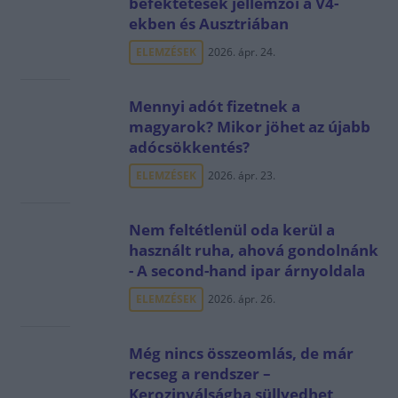
befektetések jellemzői a V4-
ekben és Ausztriában
ELEMZÉSEK
2026. ápr. 24.
Mennyi adót fizetnek a
magyarok? Mikor jöhet az újabb
adócsökkentés?
ELEMZÉSEK
2026. ápr. 23.
Nem feltétlenül oda kerül a
használt ruha, ahová gondolnánk
- A second-hand ipar árnyoldala
ELEMZÉSEK
2026. ápr. 26.
Még nincs összeomlás, de már
recseg a rendszer –
Kerozinválságba süllyedhet