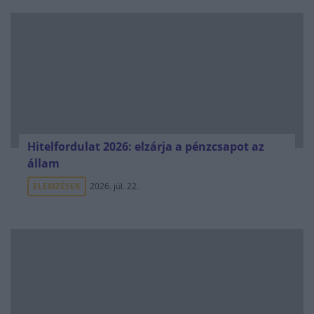
Hitelfordulat 2026: elzárja a pénzcsapot az
állam
ELEMZÉSEK
2026. júl. 22.