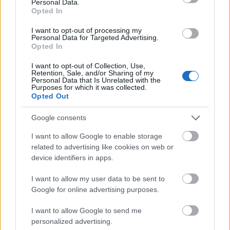
Personal Data.
HÍREK
2026. júl. 19.
Opted In
I want to opt-out of processing my
Personal Data for Targeted Advertising.
FRISS HÍREK
Opted In
I want to opt-out of Collection, Use,
Retention, Sale, and/or Sharing of my
Odesszát bombázták az oroszok, ukrán
Personal Data that Is Unrelated with the
Purposes for which it was collected.
drónok megsértették a NATO-légterét
Opted Out
HÍREK
16 perce
Google consents
I want to allow Google to enable storage
related to advertising like cookies on web or
device identifiers in apps.
I want to allow my user data to be sent to
Google for online advertising purposes.
I want to allow Google to send me
personalized advertising.