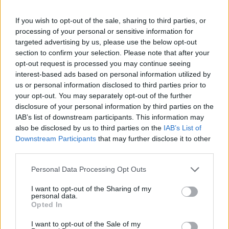
If you wish to opt-out of the sale, sharing to third parties, or
processing of your personal or sensitive information for
Minden idők legjövedelmezőbbje és
targeted advertising by us, please use the below opt-out
legdrágábbja volt az amerikai foci vb -
section to confirm your selection. Please note that after your
gyorsmérleg
opt-out request is processed you may continue seeing
interest-based ads based on personal information utilized by
HÍREK
2026. júl. 20.
us or personal information disclosed to third parties prior to
your opt-out. You may separately opt-out of the further
disclosure of your personal information by third parties on the
IAB’s list of downstream participants. This information may
also be disclosed by us to third parties on the
IAB’s List of
Downstream Participants
that may further disclose it to other
third parties.
Please note that this website/app uses one or more Google
Personal Data Processing Opt Outs
services and may gather and store information including but
not limited to your visit or usage behaviour. You may click to
I want to opt-out of the Sharing of my
personal data.
grant or deny consent to Google and its third-party tags to
Opted In
Mi lett Alain Delon vagyonával? Adóhatósági
use your data for below specified purposes in below Google
csavar a sztoriban
consent section.
I want to opt-out of the Sale of my