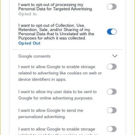
beszélgetése, amelyen a szakértők
I want to opt-out of processing my
megvitatták, hogy milyen egyéni és
Personal Data for Targeted Advertising.
Opted In
társadalmi terhekkel járnak ezek a
I want to opt-out of Collection, Use,
kórképek, és milyen megoldások segíthetik
Retention, Sale, and/or Sharing of my
Personal Data that Is Unrelated with the
a betegek életminőségének javítását.
Purposes for which it was collected.
Opted Out
Google consents
I want to allow Google to enable storage
Az Európai Unió meghatározása szerint ritka
related to advertising like cookies on web or
betegségnek az számít, amely legfeljebb 2000
device identifiers in apps.
emberből egyet érint. A megnevezés azonban
I want to allow my user data to be sent to
félrevezető. Miközben egy-egy betegség
Google for online advertising purposes.
valóban ritka, összességében több ezer
I want to allow Google to send me
personalized advertising.
különböző kórképről van szó, amelyek együtt
már jelentős betegpopulációt alkotnak.
I want to allow Google to enable storage