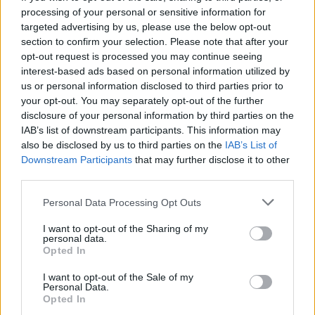
Ki fizeti meg a ritka
processing of your personal or sensitive information for
targeted advertising by us, please use the below opt-out
betegségek valódi árát?
section to confirm your selection. Please note that after your
opt-out request is processed you may continue seeing
interest-based ads based on personal information utilized by
EGÉSZSÉGIPAR
2026. MÁJ. 21.
ÁLDOTT REBEKA
us or personal information disclosed to third parties prior to
your opt-out. You may separately opt-out of the further
disclosure of your personal information by third parties on the
IAB’s list of downstream participants. This information may
also be disclosed by us to third parties on the
IAB’s List of
Downstream Participants
that may further disclose it to other
third parties.
A ritka betegségek kérdésköre egyaránt
Please note that this website/app uses one or more Google
jelent orvosi, társadalmi és gazdasági
Personal Data Processing Opt Outs
services and may gather and store information including but
kihívást. Ezzel a komplex problémával
not limited to your visit or usage behaviour. You may click to
I want to opt-out of the Sharing of my
personal data.
grant or deny consent to Google and its third-party tags to
foglalkozik a Magyar Közgazdasági Társaság
Opted In
use your data for below specified purposes in below Google
Egészség- és Egészségügy-gazdaságtani
consent section.
I want to opt-out of the Sale of my
Personal Data.
Szakosztályának szakmai kerekasztal-
Opted In