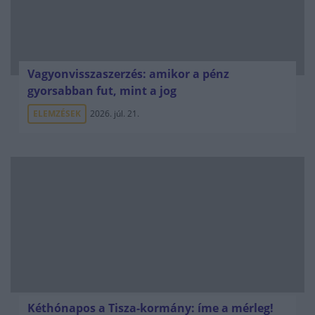
Vagyonvisszaszerzés: amikor a pénz
gyorsabban fut, mint a jog
ELEMZÉSEK
2026. júl. 21.
Kéthónapos a Tisza-kormány: íme a mérleg!