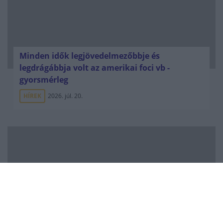
Minden idők legjövedelmezőbbje és
legdrágábbja volt az amerikai foci vb -
gyorsmérleg
HÍREK
2026. júl. 20.
Mi lett Alain Delon vagyonával? Adóhatósági