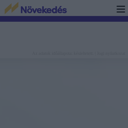
Az adatok időállapota: késleltetett. |
Jogi nyilatkozat