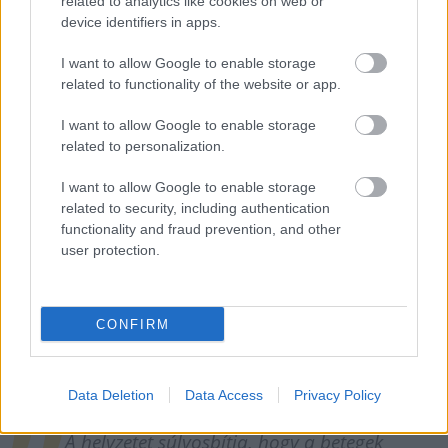
related to analytics like cookies on web or
device identifiers in apps.
Magyarországon mintegy 700 ezer ember,
I want to allow Google to enable storage
az Európai Unióban pedig körülbelül 30
related to functionality of the website or app.
millió ember él ritka betegséggel.
I want to allow Google to enable storage
related to personalization.
Ez a paradox helyzet számos közös problémát
I want to allow Google to enable storage
eredményez. Az egyik legjelentősebb az
related to security, including authentication
információhiány, ami miatt a betegek gyakran
functionality and fraud prevention, and other
user protection.
nem találnak megfelelő szakorvost, terápiát
vagy akár sorstársakat sem, így sokszor
magukra maradnak a betegséggel való
CONFIRM
küzdelemben.
Data Deletion
Data Access
Privacy Policy
A helyzetet súlyosbítja, hogy a betegek