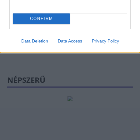
brit parlament a
megállapodás nélküli
kilépésre, Juncker
CONFIRM
pedig az időhúzásra
Data Deletion
Data Access
Privacy Policy
NÉPSZERŰ