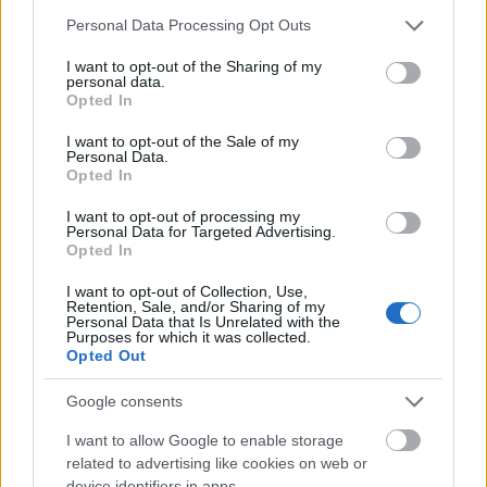
Please note that this website/app uses one or more Google
Personal Data Processing Opt Outs
services and may gather and store information including but
not limited to your visit or usage behaviour. You may click to
I want to opt-out of the Sharing of my
Minden idők legjövedelmezőbbje és
personal data.
grant or deny consent to Google and its third-party tags to
legdrágábbja volt az amerikai foci vb -
Opted In
use your data for below specified purposes in below Google
gyorsmérleg
consent section.
I want to opt-out of the Sale of my
Personal Data.
HÍREK
2026. júl. 20.
Opted In
I want to opt-out of processing my
Personal Data for Targeted Advertising.
Opted In
I want to opt-out of Collection, Use,
Retention, Sale, and/or Sharing of my
Personal Data that Is Unrelated with the
Purposes for which it was collected.
Opted Out
Google consents
Mi lett Alain Delon vagyonával? Adóhatósági
I want to allow Google to enable storage
csavar a sztoriban
related to advertising like cookies on web or
device identifiers in apps.