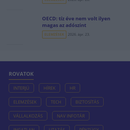
OECD: tíz éve nem volt ilyen
magas az adószint
ELEMZÉSEK
2026. ápr. 23.
ROVATOK
INTERJÚ
HÍREK
HR
ELEMZÉSEK
TECH
BIZTOSÍTÁS
VÁLLALKOZÁS
NAV INFOTÁR
INGATLAN
UTAZÁS
PÉNZÜGY