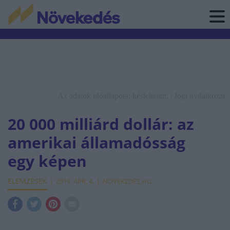
Az adatok időállapota: késleltetett. |
Jogi nyilatkozat
20 000 milliárd dollár: az
amerikai államadósság
egy képen
ELEMZÉSEK
2019. ÁPR. 4.
NÖVEKEDÉS.HU