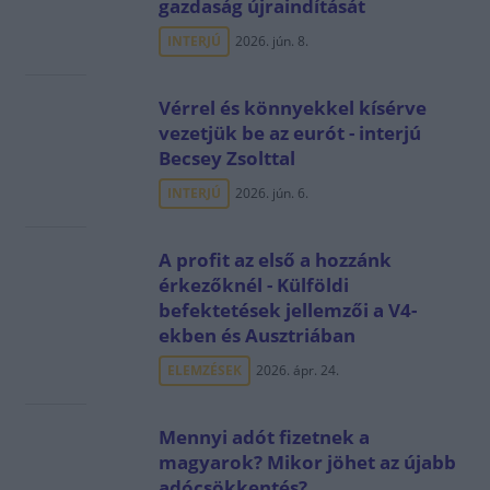
gazdaság újraindítását
INTERJÚ
2026. jún. 8.
Vérrel és könnyekkel kísérve
vezetjük be az eurót - interjú
Becsey Zsolttal
INTERJÚ
2026. jún. 6.
A profit az első a hozzánk
érkezőknél - Külföldi
befektetések jellemzői a V4-
ekben és Ausztriában
ELEMZÉSEK
2026. ápr. 24.
Mennyi adót fizetnek a
magyarok? Mikor jöhet az újabb
adócsökkentés?