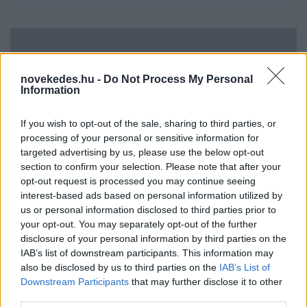
novekedes.hu -
Do Not Process My Personal
Information
If you wish to opt-out of the sale, sharing to third parties, or
processing of your personal or sensitive information for
targeted advertising by us, please use the below opt-out
Uniós források: íme a teendők, amelyek a
section to confirm your selection. Please note that after your
pénzek érkezéséhez még szükségesek
opt-out request is processed you may continue seeing
interest-based ads based on personal information utilized by
ELEMZÉSEK
2026. júl. 20.
us or personal information disclosed to third parties prior to
your opt-out. You may separately opt-out of the further
disclosure of your personal information by third parties on the
IAB’s list of downstream participants. This information may
also be disclosed by us to third parties on the
IAB’s List of
Downstream Participants
that may further disclose it to other
third parties.