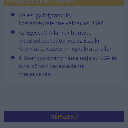
KAPCSOLÓDÓ CIKKEK A TÉMÁBAN
Ha ez így folytatódik,
fizetésképtelenné válhat az USA?
Az Egyesült Államok büntető
intézkedéseket tervez az Északi
Áramlat-2 vezeték megvalósítói ellen
A Boeing-botrány hátráltatja az USA és
Kína közötti kereskedelmi
megegyezést
NÉPSZERŰ