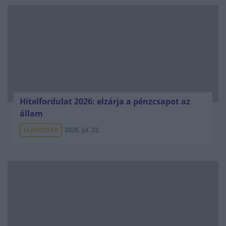
Hitelfordulat 2026: elzárja a pénzcsapot az
állam
ELEMZÉSEK
2026. júl. 22.