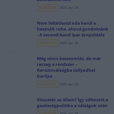
ELEMZÉSEK
2026. ápr. 23.
Nem feltétlenül oda kerül a
használt ruha, ahová gondolnánk
- A second-hand ipar árnyoldala
ELEMZÉSEK
2026. ápr. 26.
Még nincs összeomlás, de már
recseg a rendszer –
Kerozinválságba süllyedhet
Európa
ELEMZÉSEK
2026. ápr. 22.
Visszatér az állam? Így változott a
gazdaságpolitika a válságok után
ELEMZÉSEK
2026. ápr. 28.