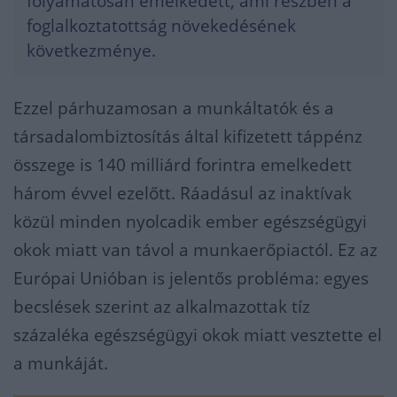
folyamatosan emelkedett, ami részben a
foglalkoztatottság növekedésének
következménye.
Ezzel párhuzamosan a munkáltatók és a
társadalombiztosítás által kifizetett táppénz
összege is 140 milliárd forintra emelkedett
három évvel ezelőtt. Ráadásul az inaktívak
közül minden nyolcadik ember egészségügyi
okok miatt van távol a munkaerőpiactól. Ez az
Európai Unióban is jelentős probléma: egyes
becslések szerint az alkalmazottak tíz
százaléka egészségügyi okok miatt vesztette el
a munkáját.