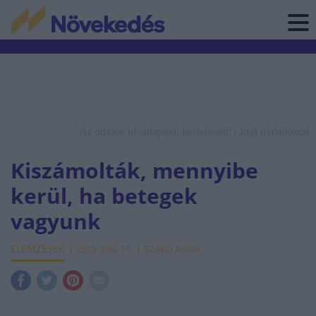
Az adatok időállapota: késleltetett. |
Jogi nyilatkozat
Kiszámolták, mennyibe
kerül, ha betegek
vagyunk
ELEMZÉSEK
2019. JÚN. 17.
SZABÓ ANNA