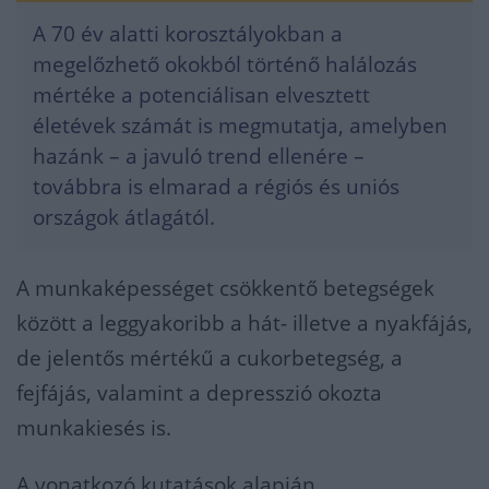
A 70 év alatti korosztályokban a
megelőzhető okokból történő halálozás
mértéke a potenciálisan elvesztett
életévek számát is megmutatja, amelyben
hazánk – a javuló trend ellenére –
továbbra is elmarad a régiós és uniós
országok átlagától.
A munkaképességet csökkentő betegségek
között a leggyakoribb a hát- illetve a nyakfájás,
de jelentős mértékű a cukorbetegség, a
fejfájás, valamint a depresszió okozta
munkakiesés is.
A vonatkozó kutatások alapján