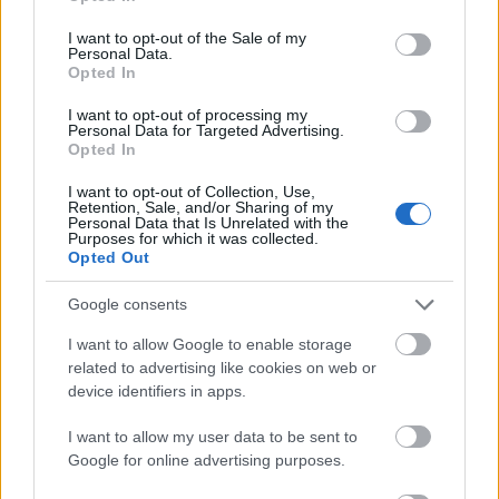
Hitelfordulat 2026: elzárja a pénzcsapot az
use your data for below specified purposes in below Google
consent section.
állam
I want to opt-out of the Sale of my
Personal Data.
Opted In
ELEMZÉSEK
2026. júl. 22.
I want to opt-out of processing my
Personal Data for Targeted Advertising.
Opted In
I want to opt-out of Collection, Use,
Retention, Sale, and/or Sharing of my
Personal Data that Is Unrelated with the
Purposes for which it was collected.
Opted Out
Google consents
I want to allow Google to enable storage
Vagyonvisszaszerzés: amikor a pénz
related to advertising like cookies on web or
gyorsabban fut, mint a jog
device identifiers in apps.
ELEMZÉSEK
2026. júl. 21.
I want to allow my user data to be sent to
Google for online advertising purposes.