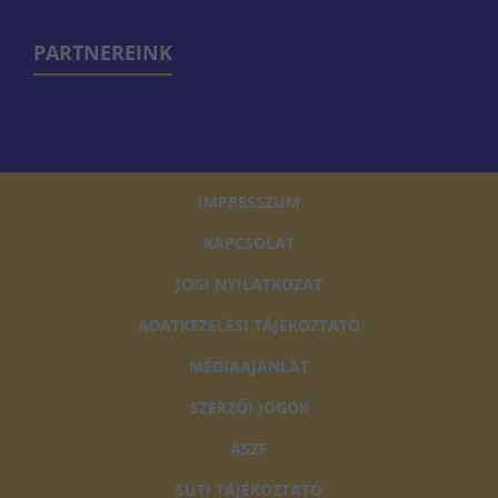
PARTNEREINK
IMPRESSZUM
KAPCSOLAT
JOGI NYILATKOZAT
ADATKEZELÉSI TÁJÉKOZTATÓ
MÉDIAAJÁNLAT
SZERZŐI JOGOK
ÁSZF
SÜTI TÁJÉKOZTATÓ