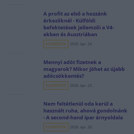
A profit az első a hozzánk
érkezőknél - Külföldi
befektetések jellemzői a V4-
ekben és Ausztriában
ELEMZÉSEK
2026. ápr. 24.
Mennyi adót fizetnek a
magyarok? Mikor jöhet az újabb
adócsökkentés?
ELEMZÉSEK
2026. ápr. 23.
Nem feltétlenül oda kerül a
használt ruha, ahová gondolnánk
- A second-hand ipar árnyoldala
ELEMZÉSEK
2026. ápr. 26.