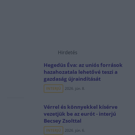
Hirdetés
Hegedüs Éva: az uniós források
hazahozatala lehetővé teszi a
gazdaság újraindítását
INTERJÚ
2026. jún. 8.
Vérrel és könnyekkel kísérve
vezetjük be az eurót - interjú
Becsey Zsolttal
INTERJÚ
2026. jún. 6.