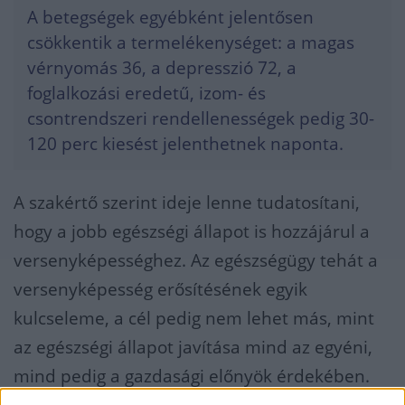
A betegségek egyébként jelentősen
csökkentik a termelékenységet: a magas
vérnyomás 36, a depresszió 72, a
foglalkozási eredetű, izom- és
csontrendszeri rendellenességek pedig 30-
120 perc kiesést jelenthetnek naponta.
A szakértő szerint ideje lenne tudatosítani,
hogy a jobb egészségi állapot is hozzájárul a
versenyképességhez. Az egészségügy tehát a
versenyképesség erősítésének egyik
kulcseleme, a cél pedig nem lehet más, mint
az egészségi állapot javítása mind az egyéni,
mind pedig a gazdasági előnyök érdekében.