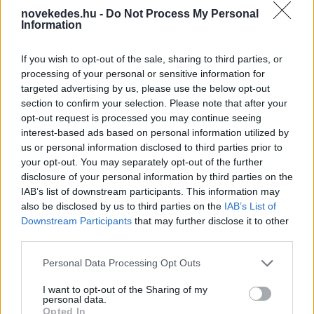
MNB
MKT
novekedes.hu -
Do Not Process My Personal
Information
EGÉSZSÉGÜGYI KIADÁSOK
MÁK
If you wish to opt-out of the sale, sharing to third parties, or
TÁRSADALOMBIZTOSÍTÁS
VÁRHATÓ ÉLETTARTAM
processing of your personal or sensitive information for
targeted advertising by us, please use the below opt-out
section to confirm your selection. Please note that after your
opt-out request is processed you may continue seeing
interest-based ads based on personal information utilized by
us or personal information disclosed to third parties prior to
NÉPSZERŰ
your opt-out. You may separately opt-out of the further
disclosure of your personal information by third parties on the
IAB’s list of downstream participants. This information may
also be disclosed by us to third parties on the
IAB’s List of
Downstream Participants
that may further disclose it to other
third parties.
Please note that this website/app uses one or more Google
Personal Data Processing Opt Outs
services and may gather and store information including but
not limited to your visit or usage behaviour. You may click to
I want to opt-out of the Sharing of my
personal data.
grant or deny consent to Google and its third-party tags to
Opted In