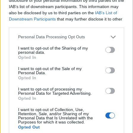
disclosure of your personal information by third parties on the
IAB’s list of downstream participants. This information may
also be disclosed by us to third parties on the
IAB’s List of
A megkérdezett elemzők szerint a hazai
Downstream Participants
that may further disclose it to other
third parties.
gazdaság visszaesése tavaly 6 és 7 százalék
Please note that this website/app uses one or more Google
Personal Data Processing Opt Outs
között lehetett.
services and may gather and store information including but
not limited to your visit or usage behaviour. You may click to
I want to opt-out of the Sharing of my
personal data.
grant or deny consent to Google and its third-party tags to
Opted In
2021 egészében viszont már 4 százalék
use your data for below specified purposes in below Google
körüli lehet a GDP növekedés, így
consent section.
I want to opt-out of the Sale of my
Personal Data.
folytatódhat Magyarország felzárkózása a
Opted In
nyugat-európai országokhoz. Felhasználási
I want to opt-out of processing my
oldalon a fogyasztás, a beruházások, és a
Personal Data for Targeted Advertising.
Opted In
nettó export is a növekedés irányába
mutatnak az idei évben.
I want to opt-out of Collection, Use,
Retention, Sale, and/or Sharing of my
Personal Data that Is Unrelated with the
Purposes for which it was collected.
Opted Out
A feldolgozóiparban a normalizálódás már