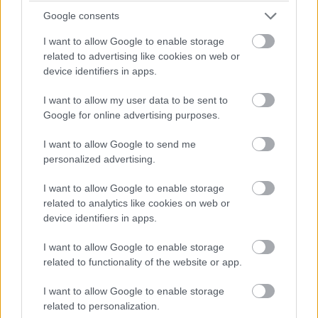
javában tart, bár egyenetlenül, vannak
Google consents
vesztesek és nyertesek is. A szolgáltatások
I want to allow Google to enable storage
esetében a helyzet alapvetően vegyes, de a
related to advertising like cookies on web or
device identifiers in apps.
fizikai jelenlétet feltételező tevékenységeknél
drámai visszaesés mutatkozik.
I want to allow my user data to be sent to
Google for online advertising purposes.
A munkaerőpiac helyreállása elnyújtottan
I want to allow Google to send me
valósulhat meg, aminek fényében az elmúlt
personalized advertising.
évek kétszámjegyű bérdinamikája lassulhat. A
I want to allow Google to enable storage
visszafogott belső kereslet mérséklő hatással
related to analytics like cookies on web or
bír az inflációra.
device identifiers in apps.
I want to allow Google to enable storage
related to functionality of the website or app.
A beruházások 4,8 százalékkal
bővülhetnek az idén, amennyiben a
I want to allow Google to enable storage
gazdasági helyzet rendeződik, illetve az
related to personalization.