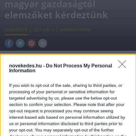
magyar gazdaságtól
elemzőket kérdeztünk
ELEMZÉSEK
2021. JAN. 5.
HARSÁNYI PÉTER
novekedes.hu -
Do Not Process My Personal
Information
Mekkora lehet a gazdasági növekedés
Magyarországon 2020-ban és 2021-ben?
If you wish to opt-out of the sale, sharing to third parties, or
processing of your personal or sensitive information for
Milyen tényezők segíthetik a gazdasági
targeted advertising by us, please use the below opt-out
kilábalást? Erről kérdeztük az OTP Bank, a
section to confirm your selection. Please note that after your
opt-out request is processed you may continue seeing
Raiffeisen Bank és a Századvég
interest-based ads based on personal information utilized by
Gazdaságkutató Intézet vezető elemzőit.
us or personal information disclosed to third parties prior to
your opt-out. You may separately opt-out of the further