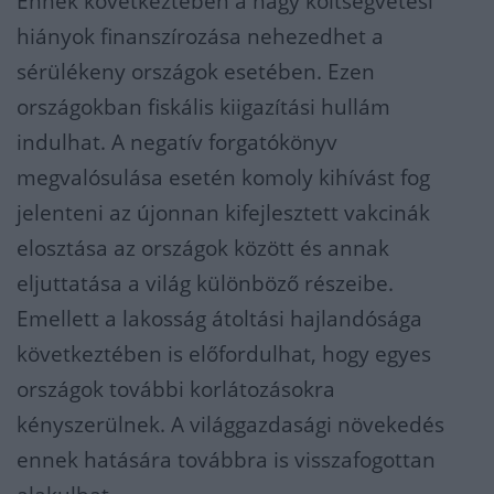
Ennek következtében a nagy költségvetési
hiányok finanszírozása nehezedhet a
sérülékeny országok esetében. Ezen
országokban fiskális kiigazítási hullám
indulhat. A negatív forgatókönyv
megvalósulása esetén komoly kihívást fog
jelenteni az újonnan kifejlesztett vakcinák
elosztása az országok között és annak
eljuttatása a világ különböző részeibe.
Emellett a lakosság átoltási hajlandósága
következtében is előfordulhat, hogy egyes
országok további korlátozásokra
kényszerülnek. A világgazdasági növekedés
ennek hatására továbbra is visszafogottan