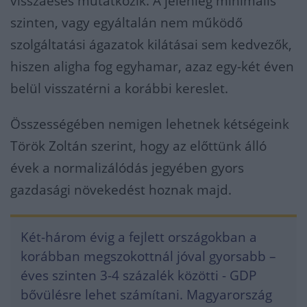
visszaesés mutatkozik. A jelenleg minimális
szinten, vagy egyáltalán nem működő
szolgáltatási ágazatok kilátásai sem kedvezők,
hiszen aligha fog egyhamar, azaz egy-két éven
belül visszatérni a korábbi kereslet.
Összességében nemigen lehetnek kétségeink
Török Zoltán szerint, hogy az előttünk álló
évek a normalizálódás jegyében gyors
gazdasági növekedést hoznak majd.
Két-három évig a fejlett országokban a
korábban megszokottnál jóval gyorsabb –
éves szinten 3-4 százalék közötti - GDP
bővülésre lehet számítani. Magyarország