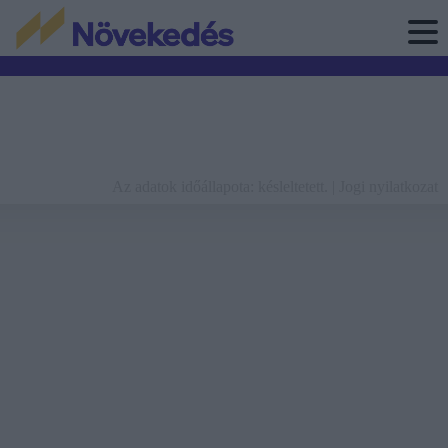
Az adatok időállapota: késleltetett. |
Jogi nyilatkozat