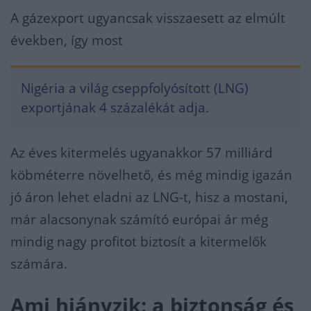
A gázexport ugyancsak visszaesett az elmúlt
években, így most
Nigéria a világ cseppfolyósított (LNG)
exportjának 4 százalékát adja.
Az éves kitermelés ugyanakkor 57 milliárd
köbméterre növelhető, és még mindig igazán
jó áron lehet eladni az LNG-t, hisz a mostani,
már alacsonynak számító európai ár még
mindig nagy profitot biztosít a kitermelők
számára.
Ami hiányzik: a biztonság és