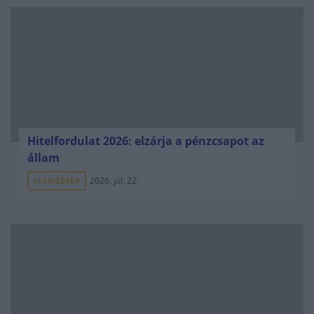
Hitelfordulat 2026: elzárja a pénzcsapot az
állam
ELEMZÉSEK
2026. júl. 22.