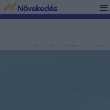
Az adatok időállapota: késleltetett. |
Jogi nyilatkozat