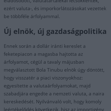
eladósodott, valutatartalékai lecsökkentek,
ezért valuta-, és imporkorlátozásokat vezettek
be többféle árfolyammal.
Új elnök, új gazdaságpolitika
Ennek során a dollár iránti kereslet a
feketepiacon a magasba hajtotta az
árfolyamot, cégül a tavaly májusban
megválasztott Bola Tinubu elnök úgy döntött,
hogy visszatér a piaci viszonyokhoz:
egyesítette a valutaárfolyamokat, majd
szabadjára engedte a nemzeti valuta, a naira
kereskedését. Nyilvánvaló volt, hogy komoly
leértékelődés következik, hisz az importigény