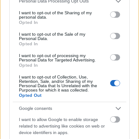
Personal Data Processing Opt Outs
gázexportőr. A problémák egy része
services and may gather and store information including but
not limited to your visit or usage behaviour. You may click to
I want to opt-out of the Sharing of my
meglepően egyszerűen kezelhető lenne.
personal data.
grant or deny consent to Google and its third-party tags to
Opted In
use your data for below specified purposes in below Google
consent section.
I want to opt-out of the Sale of my
Personal Data.
Opted In
Afrika legnagyobb gazdasága, Nigéria, a
I want to opt-out of processing my
kontinens legnépesebb országa is egyben, 230
Personal Data for Targeted Advertising.
Opted In
millió lakossal. A népességnövekedés ijesztő
ütemű, és egyelőre nem látszik, mikor fog
I want to opt-out of Collection, Use,
Retention, Sale, and/or Sharing of my
lassulni, ráadásul az ország területe nem túl
Personal Data that Is Unrelated with the
Purposes for which it was collected.
Opted Out
nagy ekkora népességhez: pontosan
Magyarorszég tízszerese. Nem kizárt, hogy
Google consents
akár 500 millióan is lesznek, mire megáll a
I want to allow Google to enable storage
népességnövekedés, és így India és Kína
related to advertising like cookies on web or
device identifiers in apps.
mögött a harmadik legnépesebb lehet az