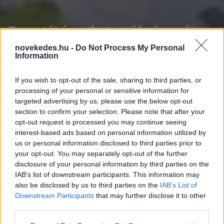
Pusztító valutaválsággal
küzd Afrika legnagyobb
novekedes.hu -
Do Not Process My Personal
Information
gazdasága
If you wish to opt-out of the sale, sharing to third parties, or
processing of your personal or sensitive information for
ELEMZÉSEK
2024. FEB. 22.
F. P.
targeted advertising by us, please use the below opt-out
section to confirm your selection. Please note that after your
opt-out request is processed you may continue seeing
interest-based ads based on personal information utilized by
us or personal information disclosed to third parties prior to
your opt-out. You may separately opt-out of the further
disclosure of your personal information by third parties on the
Míg tavaly Törökországot és Argentínát
IAB’s list of downstream participants. This information may
sújtotta hatalmas infláció zuhanó hazai
also be disclosed by us to third parties on the
IAB’s List of
Downstream Participants
that may further disclose it to other
valutaárfolyam mellett, most ez egy olyan
third parties.
országban zajlik, amely jelentős olaj-, és
Please note that this website/app uses one or more Google