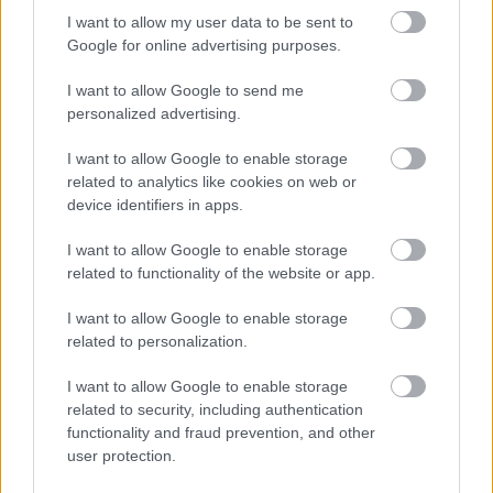
azoknál sokkal kisebb területű ország.
I want to allow my user data to be sent to
Google for online advertising purposes.
A kincs, amit ki lehetne
I want to allow Google to send me
personalized advertising.
aknázni
I want to allow Google to enable storage
related to analytics like cookies on web or
device identifiers in apps.
Ha minden jól működne, az ország
gazdaságilag menedzselhetné a nagy
I want to allow Google to enable storage
related to functionality of the website or app.
népességnövekedést, mivel
I want to allow Google to enable storage
related to personalization.
Afrika legnagyobb olaj-, és gáztartalékaival
rendelkezik a Niger folyó deltájánál.
I want to allow Google to enable storage
related to security, including authentication
functionality and fraud prevention, and other
Ha ezt optimálisan kitermelné (pláne, hogy
user protection.