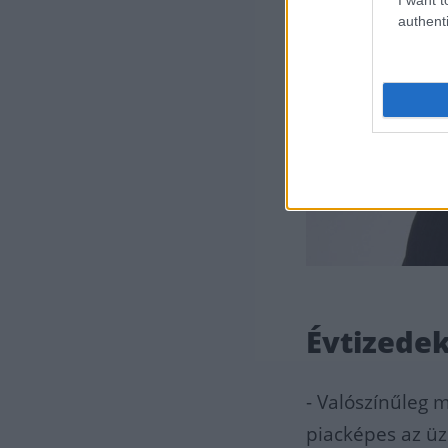
authenti
Évtizedek
- Valószínűleg 
piacképes az üz