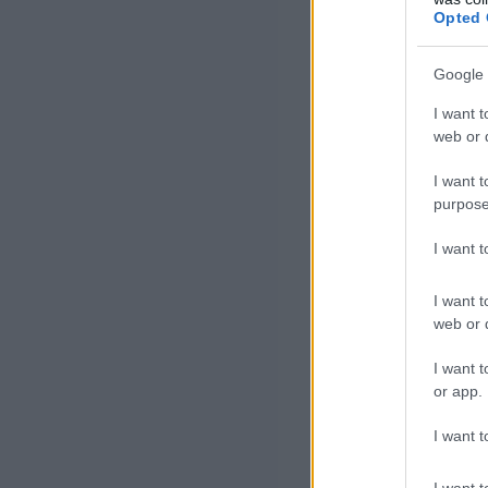
nyersvasa
Opted 
Google 
Ám Jugoszlávia 
I want t
végleg leáldozo
web or d
üzemet, de enné
I want t
meghúzott határ
purpose
I want 
I want t
web or d
I want t
or app.
I want t
I want t