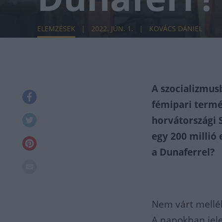
ELEMZÉSEK
2022. JÚN. 1.
KOVÁCS DÁNIEL
A szocializmus
fémipari termé
horvátországi 
egy 200 millió 
a Dunaferrel?
Nem várt mellék
A napokban jele