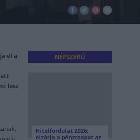
a el a
NÉPSZERŰ
ett
mi lesz
sának.
Hitelfordulat 2026:
elzárja a pénzcsapot az
nieli-