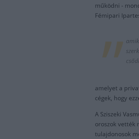
működni - mond
Fémipari Iparte
amik
szerk
csődk
amelyet a priva
cégek, hogy ezz
A Sziszeki Vasmű
oroszok vették 
tulajdonosok m