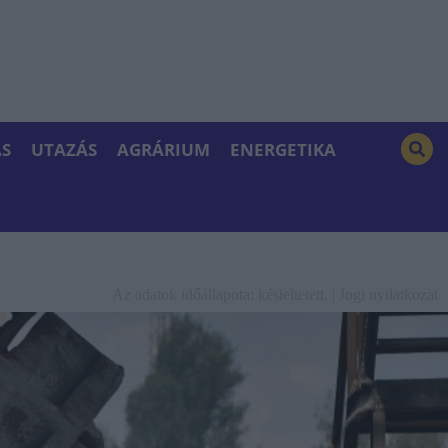
S
UTAZÁS
AGRÁRIUM
ENERGETIKA
Az adatok időállapota: késleltetett. |
Jogi nyilatkozat