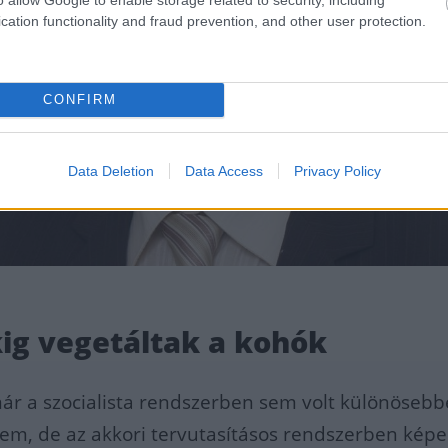
cation functionality and fraud prevention, and other user protection.
CONFIRM
Data Deletion
Data Access
Privacy Policy
ig vegetáltak a kohók
már a szocialista rendszerben sem volt különöseb
em, de az akkori tervutasításos rendszerben képe