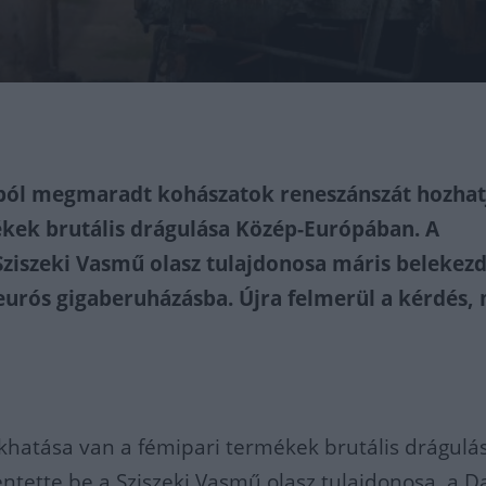
ból megmaradt kohászatok reneszánszát hozhatj
kek brutális drágulása Közép-Európában. A
Sziszeki Vasmű olasz tulajdonosa máris belekezd
eurós gigaberuházásba. Újra felmerül a kérdés, 
hatása van a fémipari termékek brutális drágulá
ntette be a Sziszeki Vasmű olasz tulajdonosa, a Da