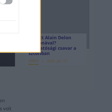
Mi lett Alain Delon
vagyonával?
Adóhatósági csavar a
sztoriban
HÍREK
2026. júl. 19.
ben
s volt