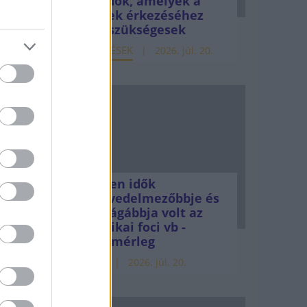
teendők, amelyek a
pénzek érkezéséhez
még szükségesek
ELEMZÉSEK
2026. júl. 20.
s
 az
alett.
Minden idők
legjövedelmezőbbje és
legdrágábbja volt az
amerikai foci vb -
gyorsmérleg
HÍREK
2026. júl. 20.