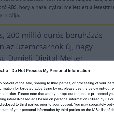
ozó ABS, hogy a hazai gyárai mellett ezt a létesít
ernizálja.
s, 200 millió eurós beruházás
n az üzemcsarnok új, nagy
ú Danieli Digital Melter
égelyt kap,
s.hu -
Do Not Process My Personal Information
to opt-out of the sale, sharing to third parties, or processing of your per
hektáros napelempark - ez lesz Horvátország
formation for targeted advertising by us, please use the below opt-out s
r selection. Please note that after your opt-out request is processed y
voltanikus erőműve - lát majd el energiával, vala
eing interest-based ads based on personal information utilized by us or
őt is beépítenek, így a gyár nemcsak nyersanyago
disclosed to third parties prior to your opt-out. You may separately opt-
losure of your personal information by third parties on the IAB’s list of
ket is elő tud majd állítani.