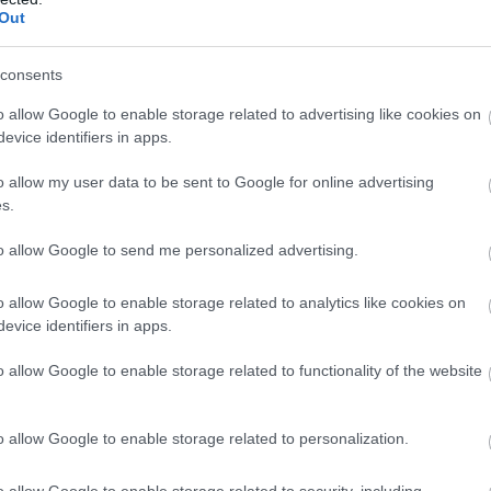
t állított elő.
Out
consents
szétesésével úgy tűnt, a nagy múltú kohó csillaga i
o allow Google to enable storage related to advertising like cookies on
tt. A délszláv háború során több bomba is eltalálta
evice identifiers in apps.
l is nagyobb csapást jelentett, hogy az újonnan
o allow my user data to be sent to Google for online advertising
ok miatt beszállítóinak és vevőinek nagy része od
s.
to allow Google to send me personalized advertising.
o allow Google to enable storage related to analytics like cookies on
evice identifiers in apps.
o allow Google to enable storage related to functionality of the website
o allow Google to enable storage related to personalization.
o allow Google to enable storage related to security, including