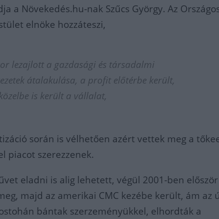
ja a Növekedés.hu-nak Szűcs György. Az Országo
stület elnöke hozzáteszi,
or lezajlott a gazdasági és társadalmi
ezetek átalakulása, a profit előtérbe került,
özelbe is került a vállalat,
tizáció során is vélhetően azért vettek meg a tőke
el piacot szerezzenek.
vet eladni is alig lehetett, végül 2001-ben először
meg, majd az amerikai CMC kezébe került, ám az ú
ostohán bántak szerzeményükkel, elhordták a