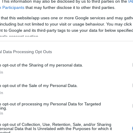
. This information may also be disclosed by us to third parties on the
IA
Participants
that may further disclose it to other third parties.
oz meglepetést, elvégre az elmúlt húsz-harminc 
 that this website/app uses one or more Google services and may gath
gkoráról szólt, legalább is Közép-Európában lassan
including but not limited to your visit or usage behaviour. You may click 
 to Google and its third-party tags to use your data for below specifi
tak le az egykori szocialista nehézipar ékkövei, el
ogle consent section.
rr kálváriájára gondolni, de nem volt jobb helyz
ljezara Sisak sem. A Száva-parti ipari monstrum e
l Data Processing Opt Outs
r legfontosabb szereplője volt,
o opt-out of the Sharing of my personal data.
In
GDP-jének hetven százalékát
o opt-out of the Sale of my Personal Data.
In
tta, 14 ezer dolgozónak adott
to opt-out of processing my Personal Data for Targeted
és fénykorában éves szinten 2,1
ing.
In
nna terméket, többnyire acélt,
o opt-out of Collection, Use, Retention, Sale, and/or Sharing
ersonal Data that Is Unrelated with the Purposes for which it
lected.