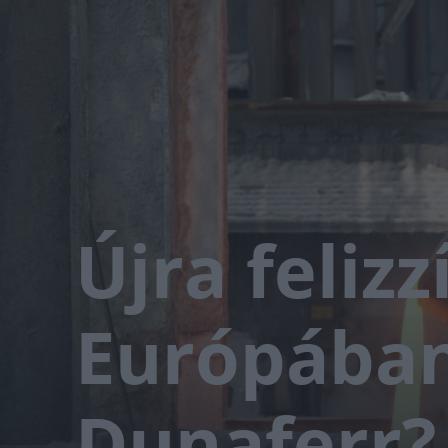
Újra feliz
Európában,
Dunaferr?