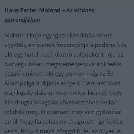
Hans Petter Moland –
Az eltűnés
sorrendjében
Moland filmje egy igazi skandináv fekete
vígjáték, amelynek főszereplője a pedáns Nils,
aki egy hatalmas hókotró sofőrjeként rója az
Norvég utakat, megszemélyesítve az ideális
északi embert, aki egy ponton még az Év
Állampolgára díját is elnyeri. Élete azonban
tragikus fordulatot vesz, mikor kiderül, hogy
fiát drogtúladagolás következtében holtan
találták meg. Ő azonban meg van győződve
arról, hogy fia sohasem drogozott, így fejébe
veszi, hogy ő maga göngyölíti fel az ügyet. A