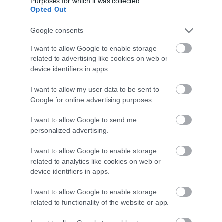
Purposes for which it was collected.
Opted Out
majd, legyen szó a már jól ismert
kedvencekről, vagy a legújabb mozifilmekről,
Google consents
ugyanis a fesztivál négy premier előtti
I want to allow Google to enable storage
related to advertising like cookies on web or
vetítésre is lehetőséget ad.
device identifiers in apps.
Válogatásunkban igyekeztünk a lehető
I want to allow my user data to be sent to
Google for online advertising purposes.
legkülönfélébb filmeket összegyűjteni a
fesztivál palettájáról, azonban érdemes a
I want to allow Google to send me
personalized advertising.
teljes műsort átböngészni, nehogy
lemaradjunk valami érdekesről.
I want to allow Google to enable storage
related to analytics like cookies on web or
device identifiers in apps.
Lars von Trier –
Melankólia
I want to allow Google to enable storage
Erről a filmről valószínűleg azok is hallottak,
related to functionality of the website or app.
akik nem éppen a skandináv életérzés