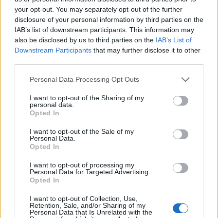
your opt-out. You may separately opt-out of the further
disclosure of your personal information by third parties on the
IAB’s list of downstream participants. This information may
also be disclosed by us to third parties on the
IAB’s List of
Downstream Participants
that may further disclose it to other
third parties.
Október 18-ig tart a jubileumi, azaz 10.
Please note that this website/app uses one or more Google
Personal Data Processing Opt Outs
Skandináv Filmfesztivál az Art+ Cinemában.
services and may gather and store information including but
not limited to your visit or usage behaviour. You may click to
I want to opt-out of the Sharing of my
Ennek apropóján elhoztunk öt filmet a
personal data.
grant or deny consent to Google and its third-party tags to
Opted In
fesztivál műsorából, melyek között
use your data for below specified purposes in below Google
consent section.
I want to opt-out of the Sale of my
mindenki találhat neki valót.
Personal Data.
Opted In
I want to opt-out of processing my
Personal Data for Targeted Advertising.
Opted In
A fesztivál szervezőinek jóvoltából az északi
I want to opt-out of Collection, Use,
filmművészet szerelmesei
egy héten keresztül
Retention, Sale, and/or Sharing of my
Personal Data that Is Unrelated with the
jobbnál jobb alkotásokból csemegézhetnek