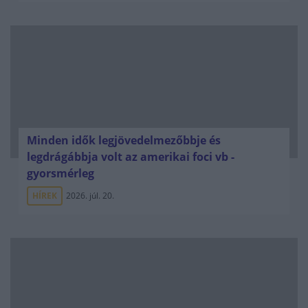
Minden idők legjövedelmezőbbje és
legdrágábbja volt az amerikai foci vb -
gyorsmérleg
HÍREK
2026. júl. 20.