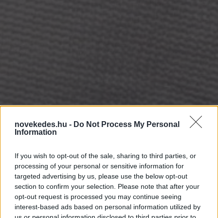
novekedes.hu -
Do Not Process My Personal
Information
Van mit nézni a
If you wish to opt-out of the sale, sharing to third parties, or
processing of your personal or sensitive information for
mozikban - Mads
targeted advertising by us, please use the below opt-out
section to confirm your selection. Please note that after your
Mikkelsen is jön!
opt-out request is processed you may continue seeing
interest-based ads based on personal information utilized by
ELEMZÉSEK
2023. OKT. 13.
TÓTH ZSÓFIA
us or personal information disclosed to third parties prior to