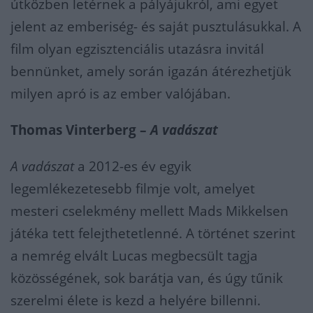
útközben letérnek a pályájukról, ami egyet
jelent az emberiség- és saját pusztulásukkal. A
film olyan egzisztenciális utazásra invitál
bennünket, amely során igazán átérezhetjük
milyen apró is az ember valójában.
Thomas Vinterberg –
A vadászat
A vadászat
a 2012-es év egyik
legemlékezetesebb filmje volt, amelyet
mesteri cselekmény mellett Mads Mikkelsen
játéka tett felejthetetlenné. A történet szerint
a nemrég elvált Lucas megbecsült tagja
közösségének, sok barátja van, és úgy tűnik
szerelmi élete is kezd a helyére billenni.