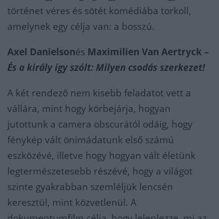
történet véres és sötét komédiába torkoll,
amelynek egy célja van: a bosszú.
Axel Danielson
és
Maximilien Van Aertryck
–
És a király így szólt: Milyen csodás szerkezet!
A két rendező nem kisebb feladatot vett a
vállára, mint hogy körbejárja, hogyan
jutottunk a camera obscurától odáig, hogy
fénykép vált önimádatunk első számú
eszközévé, illetve hogy hogyan vált életünk
legtermészetesebb részévé, hogy a világot
szinte gyakrabban szemléljük lencsén
keresztül, mint közvetlenül. A
dokumentumfilm célja, hogy leleplezze, mi az,