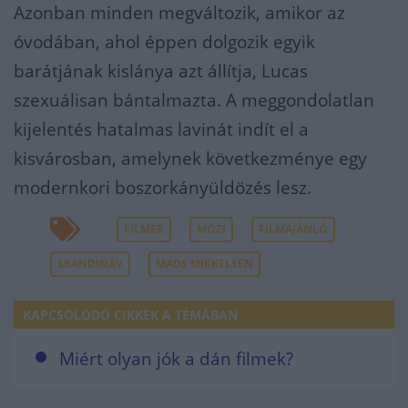
Azonban minden megváltozik, amikor az
óvodában, ahol éppen dolgozik egyik
barátjának kislánya azt állítja, Lucas
szexuálisan bántalmazta. A meggondolatlan
kijelentés hatalmas lavinát indít el a
kisvárosban, amelynek következménye egy
modernkori boszorkányüldözés lesz.
FILMEK
MOZI
FILMAJÁNLÓ
SKANDINÁV
MADS MIKKELSEN
KAPCSOLÓDÓ CIKKEK A TÉMÁBAN
Miért olyan jók a dán filmek?