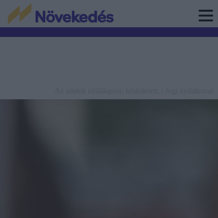
Az adatok időállapota: késleltetett. |
Jogi nyilatkozat