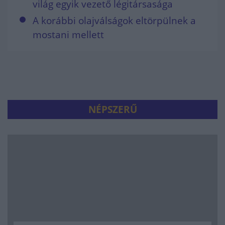
világ egyik vezető légitársasága
A korábbi olajválságok eltörpülnek a
mostani mellett
NÉPSZERŰ