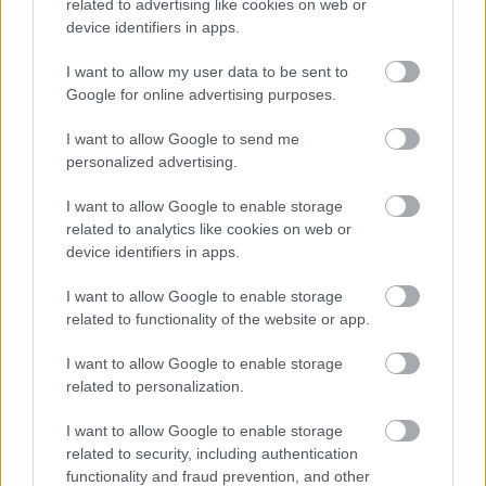
related to advertising like cookies on web or
bemutatott soron kívüli, felülvizsgált
device identifiers in apps.
előrejelzése szerint a nyersolaj világpiaci ára
I want to allow my user data to be sent to
Google for online advertising purposes.
egyelőre messze elmarad a 2011-2014-es
időszakban, illetve a korábbi években mért
I want to allow Google to send me
personalized advertising.
tetőzésektől, és a földgázárak sem érték még
el a 2022-ben mért csúcsokat.
I want to allow Google to enable storage
related to analytics like cookies on web or
device identifiers in apps.
Az olajkereslet azonban rövid távon
I want to allow Google to enable storage
related to functionality of the website or app.
rugalmatlan, és ebben a helyzetben a
nyersolaj hordójának árfolyama elérheti a
I want to allow Google to enable storage
related to personalization.
180 dollárt, ha az öbölmenti termelők
exportja továbbra sem tud eljutni a piacra
I want to allow Google to enable storage
related to security, including authentication
functionality and fraud prevention, and other