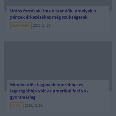
Uniós források: íme a teendők, amelyek a
pénzek érkezéséhez még szükségesek
ELEMZÉSEK
2026. júl. 20.
Minden idők legjövedelmezőbbje és
legdrágábbja volt az amerikai foci vb -
gyorsmérleg
HÍREK
2026. júl. 20.