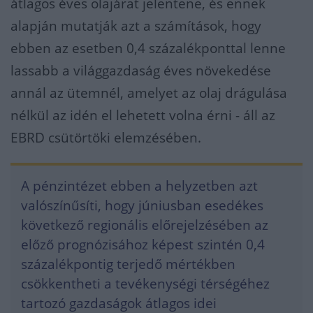
átlagos éves olajárat jelentene, és ennek
alapján mutatják azt a számítások, hogy
ebben az esetben 0,4 százalékponttal lenne
lassabb a világgazdaság éves növekedése
annál az ütemnél, amelyet az olaj drágulása
nélkül az idén el lehetett volna érni - áll az
EBRD csütörtöki elemzésében.
A pénzintézet ebben a helyzetben azt
valószínűsíti, hogy júniusban esedékes
következő regionális előrejelzésében az
előző prognózisához képest szintén 0,4
százalékpontig terjedő mértékben
csökkentheti a tevékenységi térségéhez
tartozó gazdaságok átlagos idei