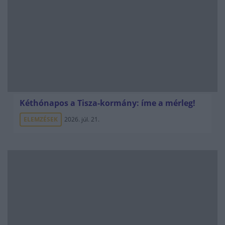
Kéthónapos a Tisza-kormány: íme a mérleg!
ELEMZÉSEK
2026. júl. 21.