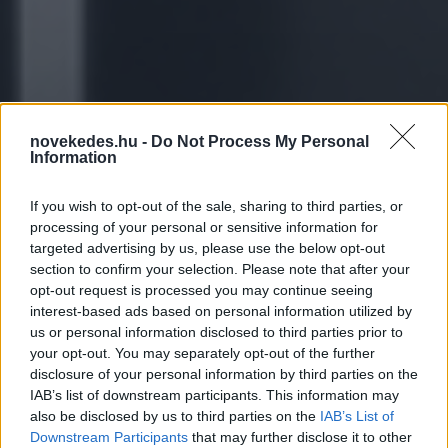
novekedes.hu -
Do Not Process My Personal
EBRD: érezhetően
Information
lassíthatja a bank
If you wish to opt-out of the sale, sharing to third parties, or
működési térségének
processing of your personal or sensitive information for
targeted advertising by us, please use the below opt-out
növekedését a magas
section to confirm your selection. Please note that after your
olajár
opt-out request is processed you may continue seeing
interest-based ads based on personal information utilized by
us or personal information disclosed to third parties prior to
HÍREK
2026. MÁRC. 26.
MTI - KERTÉSZ RÓBERT, LONDON
your opt-out. You may separately opt-out of the further
disclosure of your personal information by third parties on the
IAB’s list of downstream participants. This information may
also be disclosed by us to third parties on the
IAB’s List of
Downstream Participants
that may further disclose it to other