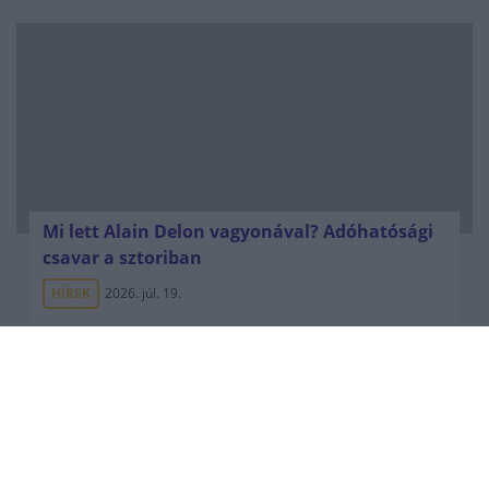
Mi lett Alain Delon vagyonával? Adóhatósági
csavar a sztoriban
HÍREK
2026. júl. 19.