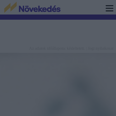
Az adatok időállapota: késleltetett. |
Jogi nyilatkozat