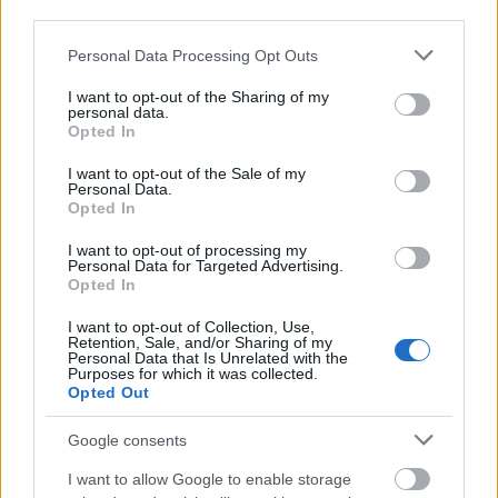
third parties.
Please note that this website/app uses one or more Google
Az Európai Újjáépítési és Fejlesztési Bank
Personal Data Processing Opt Outs
services and may gather and store information including but
(EBRD) szerint érezhetően lassíthatja
not limited to your visit or usage behaviour. You may click to
I want to opt-out of the Sharing of my
personal data.
grant or deny consent to Google and its third-party tags to
működési térségének növekedését a közel-
Opted In
use your data for below specified purposes in below Google
keleti konfliktus miatt jelentősen
consent section.
I want to opt-out of the Sale of my
Personal Data.
megemelkedett olajár, nem utolsósorban
Opted In
azért, mert az olaj drágulása a
I want to opt-out of processing my
világgazdaság egészének növekedési
Personal Data for Targeted Advertising.
Opted In
lendületét is visszafogja.
I want to opt-out of Collection, Use,
Retention, Sale, and/or Sharing of my
Personal Data that Is Unrelated with the
Purposes for which it was collected.
Opted Out
A közép- és kelet-európai gazdaságok
Google consents
átalakulásának finanszírozására 1991-ben
I want to allow Google to enable storage
alapított londoni pénzintézet csütörtökön