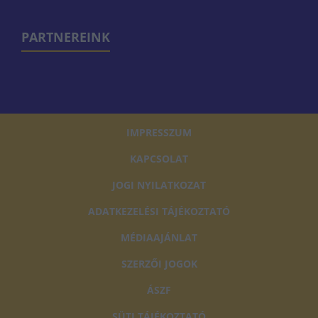
PARTNEREINK
IMPRESSZUM
KAPCSOLAT
JOGI NYILATKOZAT
ADATKEZELÉSI TÁJÉKOZTATÓ
MÉDIAAJÁNLAT
SZERZŐI JOGOK
ÁSZF
SÜTI TÁJÉKOZTATÓ