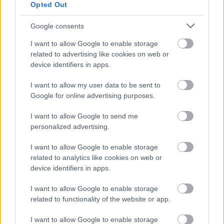
Opted Out
Uniós források: íme a teendők, amelyek a
Google consents
pénzek érkezéséhez még szükségesek
I want to allow Google to enable storage
ELEMZÉSEK
2026. júl. 20.
related to advertising like cookies on web or
device identifiers in apps.
I want to allow my user data to be sent to
Google for online advertising purposes.
I want to allow Google to send me
personalized advertising.
I want to allow Google to enable storage
related to analytics like cookies on web or
Minden idők legjövedelmezőbbje és
device identifiers in apps.
legdrágábbja volt az amerikai foci vb -
gyorsmérleg
I want to allow Google to enable storage
related to functionality of the website or app.
HÍREK
2026. júl. 20.
I want to allow Google to enable storage