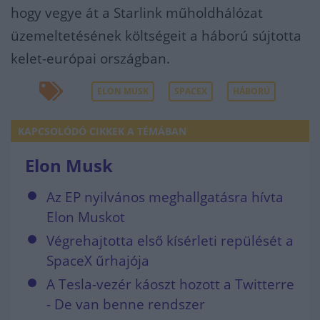
hogy vegye át a Starlink műholdhálózat
üzemeltetésének költségeit a háború sújtotta
kelet-európai országban.
ELON MUSK
SPACEX
HÁBORÚ
KAPCSOLÓDÓ CIKKEK A TÉMÁBAN
Elon Musk
Az EP nyilvános meghallgatásra hívta
Elon Muskot
Végrehajtotta első kísérleti repülését a
SpaceX űrhajója
A Tesla-vezér káoszt hozott a Twitterre
- De van benne rendszer