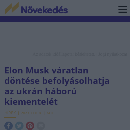
Az adatok időállapota: késleltetett. |
Jogi nyilatkozat
Elon Musk váratlan
döntése befolyásolhatja
az ukrán háború
kiementelét
HÍREK
2023. FEB. 9.
MTI