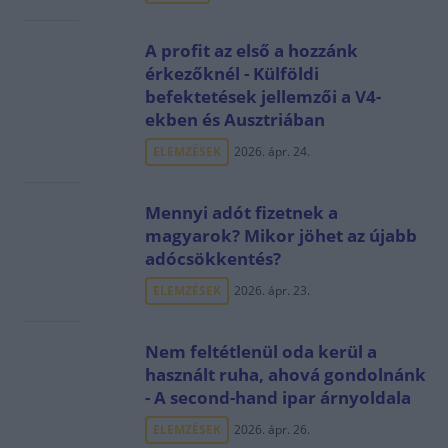
A profit az első a hozzánk
érkezőknél - Külföldi
befektetések jellemzői a V4-
ekben és Ausztriában
ELEMZÉSEK
2026. ápr. 24.
Mennyi adót fizetnek a
magyarok? Mikor jöhet az újabb
adócsökkentés?
ELEMZÉSEK
2026. ápr. 23.
Nem feltétlenül oda kerül a
használt ruha, ahová gondolnánk
- A second-hand ipar árnyoldala
ELEMZÉSEK
2026. ápr. 26.