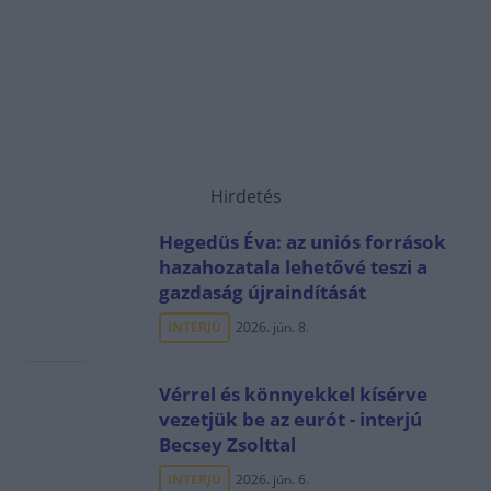
Hirdetés
Hegedüs Éva: az uniós források
hazahozatala lehetővé teszi a
gazdaság újraindítását
INTERJÚ
2026. jún. 8.
Vérrel és könnyekkel kísérve
vezetjük be az eurót - interjú
Becsey Zsolttal
INTERJÚ
2026. jún. 6.