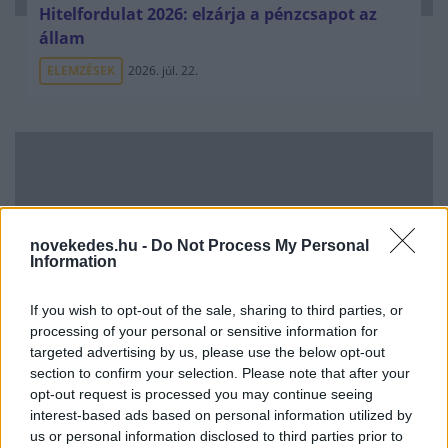
Hitelfordulat 2026: elzárja a pénzcsapot az
állam
ELEMZÉSEK
2026. júl. 22.
novekedes.hu -
Do Not Process My Personal
Information
If you wish to opt-out of the sale, sharing to third parties, or
Vagyonvisszaszerzés: amikor a pénz
processing of your personal or sensitive information for
gyorsabban fut, mint a jog
targeted advertising by us, please use the below opt-out
section to confirm your selection. Please note that after your
ELEMZÉSEK
2026. júl. 21.
opt-out request is processed you may continue seeing
interest-based ads based on personal information utilized by
us or personal information disclosed to third parties prior to