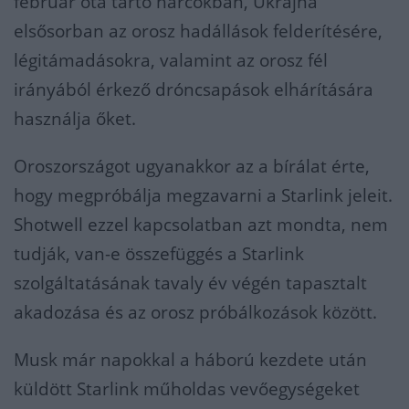
február óta tartó harcokban, Ukrajna
elsősorban az orosz hadállások felderítésére,
légitámadásokra, valamint az orosz fél
irányából érkező dróncsapások elhárítására
használja őket.
Oroszországot ugyanakkor az a bírálat érte,
hogy megpróbálja megzavarni a Starlink jeleit.
Shotwell ezzel kapcsolatban azt mondta, nem
tudják, van-e összefüggés a Starlink
szolgáltatásának tavaly év végén tapasztalt
akadozása és az orosz próbálkozások között.
Musk már napokkal a háború kezdete után
küldött Starlink műholdas vevőegységeket