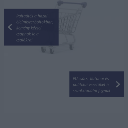
Rajtaütés a hazai
élelmiszerboltokban,
kemény kézzel
csapnak le a
csalókra!
EU-csúcs: Katonai és
politikai vezetőket is
szankcionálni fognak