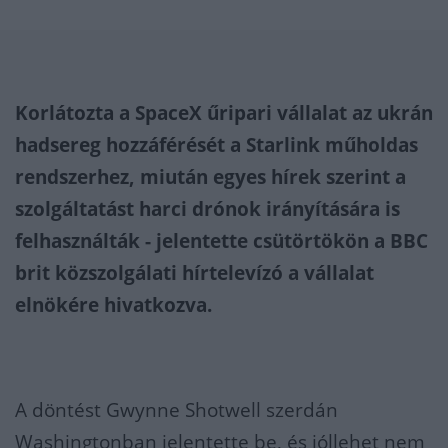
Korlátozta a SpaceX űripari vállalat az ukrán
hadsereg hozzáférését a Starlink műholdas
rendszerhez, miután egyes hírek szerint a
szolgáltatást harci drónok irányítására is
felhasználták - jelentette csütörtökön a BBC
brit közszolgálati hírtelevízó a vállalat
elnökére hivatkozva.
A döntést Gwynne Shotwell szerdán
Washingtonban jelentette be, és jóllehet nem