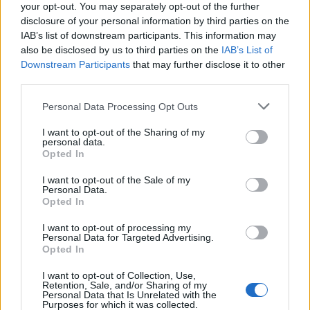
your opt-out. You may separately opt-out of the further
disclosure of your personal information by third parties on the
IAB’s list of downstream participants. This information may
also be disclosed by us to third parties on the
IAB’s List of
Downstream Participants
that may further disclose it to other
third parties.
Please note that this website/app uses one or more Google
Personal Data Processing Opt Outs
services and may gather and store information including but
not limited to your visit or usage behaviour. You may click to
I want to opt-out of the Sharing of my
Kéthónapos a Tisza-kormány: íme a mérleg!
personal data.
grant or deny consent to Google and its third-party tags to
Opted In
use your data for below specified purposes in below Google
ELEMZÉSEK
2026. júl. 21.
consent section.
I want to opt-out of the Sale of my
Personal Data.
Opted In
I want to opt-out of processing my
Personal Data for Targeted Advertising.
Opted In
I want to opt-out of Collection, Use,
Retention, Sale, and/or Sharing of my
Personal Data that Is Unrelated with the
Purposes for which it was collected.