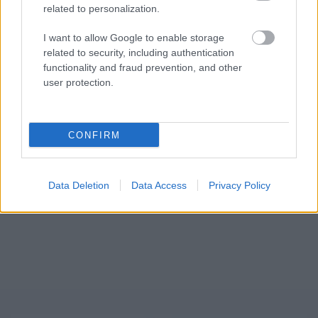
related to personalization.
I want to allow Google to enable storage
related to security, including authentication
functionality and fraud prevention, and other
user protection.
CONFIRM
Mi lett Alain Delon vagyonával? Adóhatósági
csavar a sztoriban
Data Deletion
Data Access
Privacy Policy
HÍREK
2026. júl. 19.