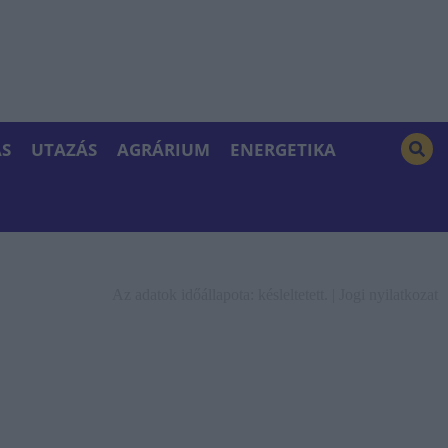
S
UTAZÁS
AGRÁRIUM
ENERGETIKA
Az adatok időállapota: késleltetett. |
Jogi nyilatkozat