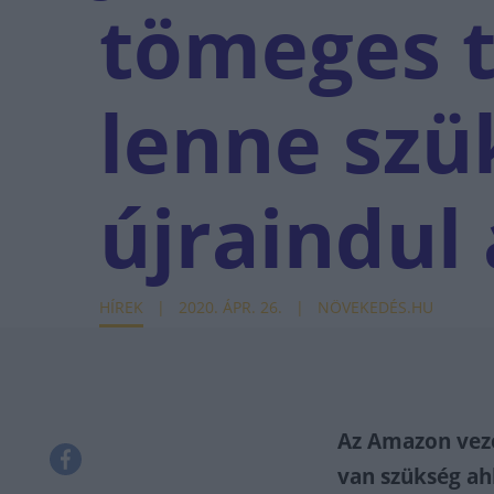
tömeges t
lenne szü
újraindul
HÍREK
2020. ÁPR. 26.
NÖVEKEDÉS.HU
Az Amazon vezé
van szükség ah