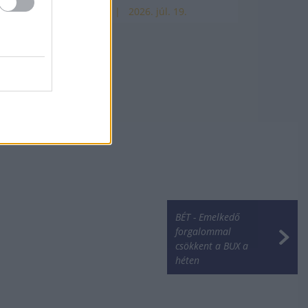
HÍREK
2026. júl. 19.
BÉT - Emelkedő
forgalommal
csökkent a BUX a
héten