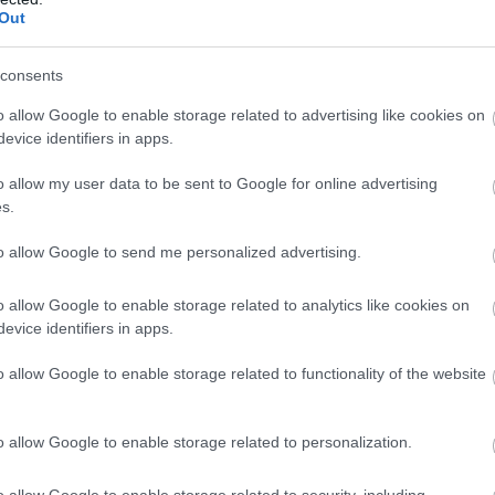
létszükségletet jelentő termékeket árultak.
Out
tikai és szállítási rendszerei a koronavírus miatt 
consents
okkal jobban le vannak terhelve. Az online rende
o allow Google to enable storage related to advertising like cookies on
dése miatt a vállalatnak előre kellett vennie a
evice identifiers in apps.
 létszükségletet jelentő termékeket, ezért
o allow my user data to be sent to Google for online advertising
zállítási idővel, sokszor késéssel tudnak csak
s.
to allow Google to send me personalized advertising.
AVÍRUS
o allow Google to enable storage related to analytics like cookies on
evice identifiers in apps.
EK A TÉMÁBAN
o allow Google to enable storage related to functionality of the website
lgozóját tesztelné koronavírusra az Amazon
o allow Google to enable storage related to personalization.
o allow Google to enable storage related to security, including