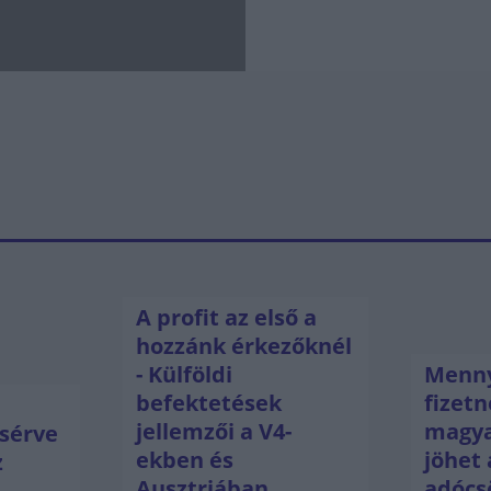
A profit az első a
hozzánk érkezőknél
- Külföldi
Menny
befektetések
fizetn
jellemzői a V4-
magya
sérve
ekben és
jöhet 
z
Ausztriában
adócs
ú