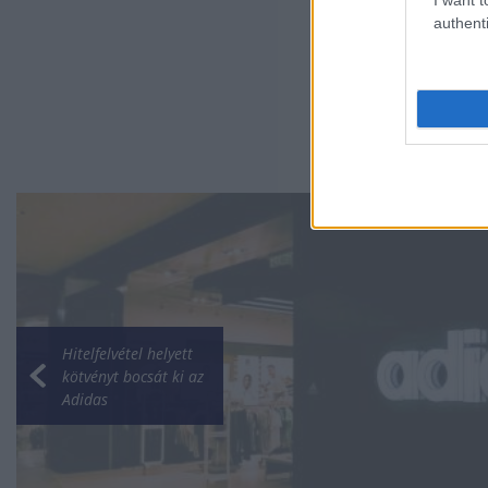
authenti
Hitelfelvétel helyett
kötvényt bocsát ki az
Adidas