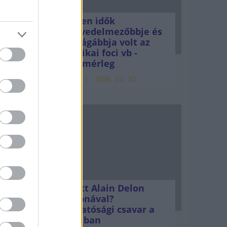
Minden idők
a
legjövedelmezőbbje és
legdrágábbja volt az
lések
amerikai foci vb -
gyorsmérleg
HÍREK
2026. júl. 20.
Mi lett Alain Delon
vagyonával?
Adóhatósági csavar a
sztoriban