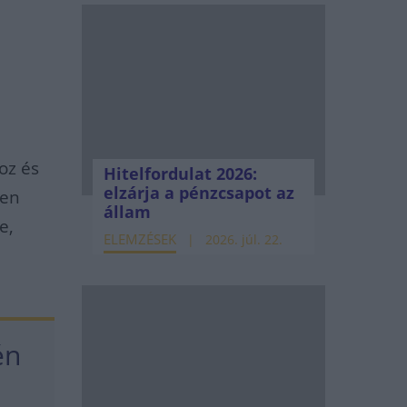
oz és
Hitelfordulat 2026:
elzárja a pénzcsapot az
den
állam
e,
ELEMZÉSEK
2026. júl. 22.
én