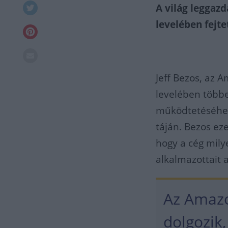
A világ leggaz
levelében fejte
Jeff Bezos, az 
levelében többek
működtetéséhez
táján. Bezos eze
hogy a cég mily
alkalmazottait 
Az Amazo
dolgozik