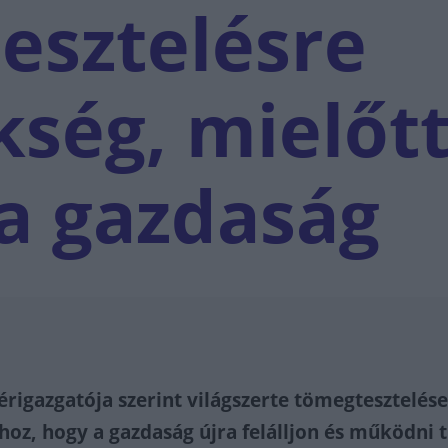
esztelésre
kség, mielőt
 a gazdaság
rigazgatója szerint világszerte tömegtesztelés
hoz, hogy a gazdaság újra felálljon és működni 