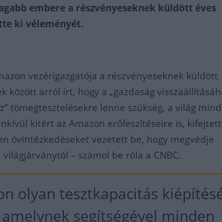
dagabb embere a részvényeseknek küldött éves
tte ki véleményét.
Amazon vezérigazgatója a részvényeseknek küldött
 között arról írt, hogy a „gazdaság visszaállításáh
” tömegtesztelésekre lenne szükség, a világ min
nkívül kitért az Amazon erőfeszítéseire is, kifejtett
en óvintézkedéseket vezetett be, hogy megvédje
a világjárványtól – számol be róla a CNBC.
n olyan tesztkapacitás kiépítés
, amelynek segítségével minden