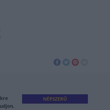
t
ekre
NÉPSZERŰ
tudjon.