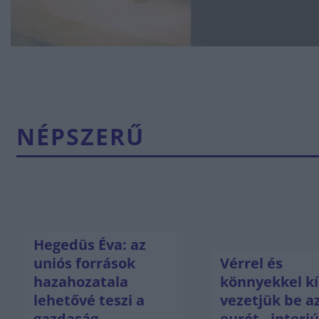
NÉPSZERŰ
Hegedüs Éva: az
uniós források
Vérrel és
hazahozatala
könnyekkel kí
lehetővé teszi a
vezetjük be a
gazdaság
eurót - interj