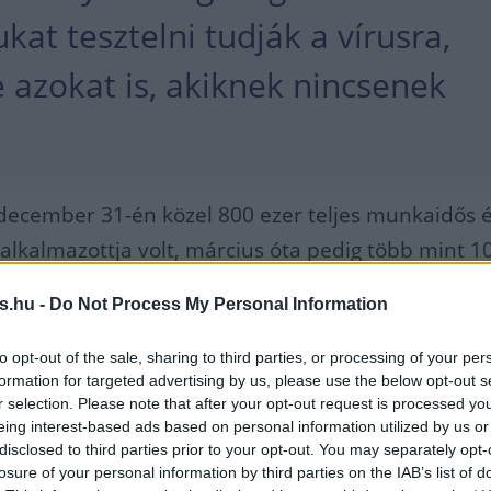
kat tesztelni tudják a vírusra,
 azokat is, akiknek nincsenek
ecember 31-én közel 800 ezer teljes munkaidős 
lkalmazottja volt, március óta pedig több mint 1
tek fel a koronavírus miatt megugrott rendelések
s.hu -
Do Not Process My Personal Information
további 75 ezer munkalehetőséget terveznek
to opt-out of the sale, sharing to third parties, or processing of your per
formation for targeted advertising by us, please use the below opt-out s
r selection. Please note that after your opt-out request is processed y
eing interest-based ads based on personal information utilized by us or
lobális léptékű, minden iparágban végzett
disclosed to third parties prior to your opt-out. You may separately opt-
losure of your personal information by third parties on the IAB’s list of
szeres tesztelés elősegítené az emberek