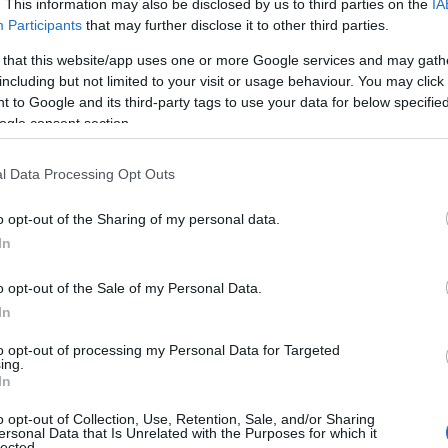
. This information may also be disclosed by us to third parties on the
IA
onságát, a gazdaság újjáépítését és működését.
Participants
that may further disclose it to other third parties.
z, hogy ez működjön, társadalmunknak sokkal
 that this website/app uses one or more Google services and may gath
including but not limited to your visit or usage behaviour. You may click 
obb tesztelési kapacitásra lenne szüksége, mint
 to Google and its third-party tags to use your data for below specifi
elenleg elérhető”
ogle consent section.
l Data Processing Opt Outs
ezos.
o opt-out of the Sharing of my personal data.
In
te az Amazon további lépéseit a koronavírus
például arcmaszkokkal látta el a munkavállalókat
o opt-out of the Sale of my Personal Data.
In
a testhőmérséklet ellenőrzést a raktárban dolgozók,
tők és a Whole Foods alkalmazottai számára.
to opt-out of processing my Personal Data for Targeted
ing.
In
Amazon ideiglenesen bezárta néhány üzletét, közt
az Amazon 4-star és az Amazon Pop Up áruházaka
o opt-out of Collection, Use, Retention, Sale, and/or Sharing
ersonal Data that Is Unrelated with the Purposes for which it
lected.