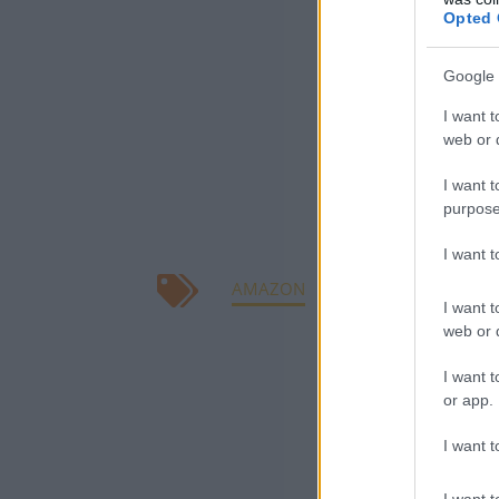
mivel ezek nem 
Opted 
Az Amazon logisz
Google 
megszokottnál s
I want t
számának növeke
web or d
kiszállításban a
I want t
megnövekedett s
purpose
kiszállítani.
I want 
AMAZON
JEFF BEZOS
KORON
I want t
web or d
KAPCSOLÓDÓ CIKK
I want t
or app.
Minden do
I want t
I want t