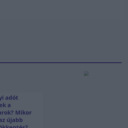
i adót
ek a
rok? Mikor
az újabb
ökkentés?