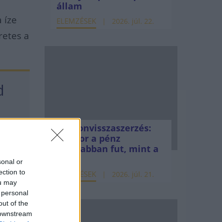
állam
 íze
ELEMZÉSEK
2026. júl. 22.
retes a
 
Vagyonvisszaszerzés:
amikor a pénz
volt.
gyorsabban fut, mint a
jog
sonal or
ection to
ELEMZÉSEK
2026. júl. 21.
ou may
 personal
out of the
 downstream