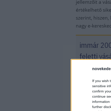
jellemzőit a vás
értékelhető sik
szerint, hiszen
nagy e-kereske
immár 200 
feletti vás
novekede
viszont az előz
If you wish 
sensitive in
Egy furc
confirm you
continue se
information 
Ha van ünnepe 
further disc