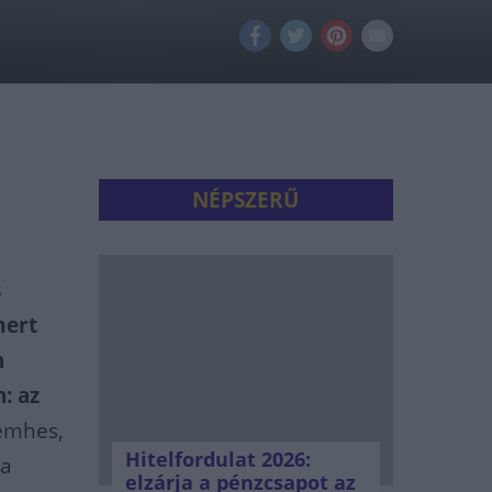
NÉPSZERŰ
s
mert
n
: az
emhes,
Hitelfordulat 2026:
va
elzárja a pénzcsapot az