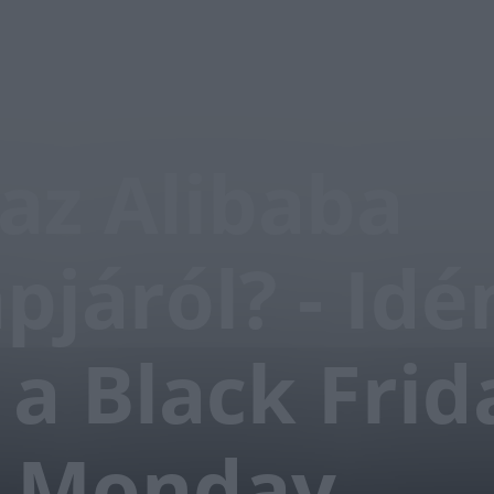
az Alibaba
pjáról? - Idé
 a Black Frid
r Monday