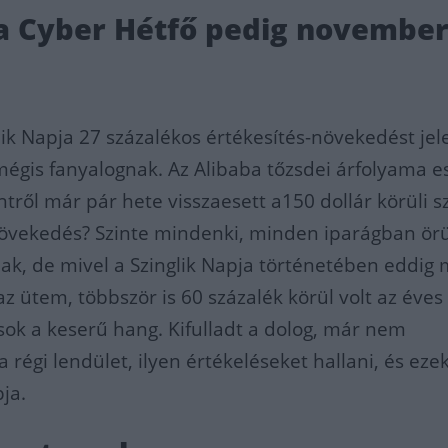
 a Cyber Hétfő pedig november
lik Napja 27 százalékos értékesítés-növekedést jele
égis fanyalognak. Az Alibaba tőzsdei árfolyama es
ntről már pár hete visszaesett a150 dollár körüli sz
növekedés? Szinte mindenki, minden iparágban ör
ak, de mivel a Szinglik Napja történetében eddig 
z ütem, többször is 60 százalék körül volt az éves
sok a keserű hang. Kifulladt a dolog, már nem
 régi lendület, ilyen értékeléseket hallani, és ez
ja.