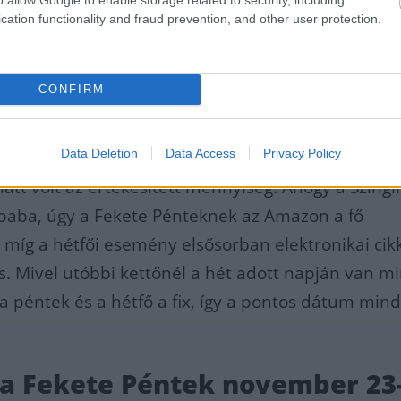
11-e körülbelül háromszor nagyobb, 
cation functionality and fraud prevention, and other user protection.
lyi Black Friday (Fekete Péntek) volt, 
ber Monday (Cyber Hétfő).
CONFIRM
Data Deletion
Data Access
Privacy Policy
ási volumeneket jelentenek, de még valamivel 10-1
alatt volt az értékesített mennyiség. Ahogy a Szingl
ibaba, úgy a Fekete Pénteknek az Amazon a fő
 míg a hétfői esemény elsősorban elektronikai cik
s.
Mivel utóbbi kettőnél a hét adott napján van m
s a péntek és a hétfő a fix, így a pontos dátum min
 a Fekete Péntek november 23