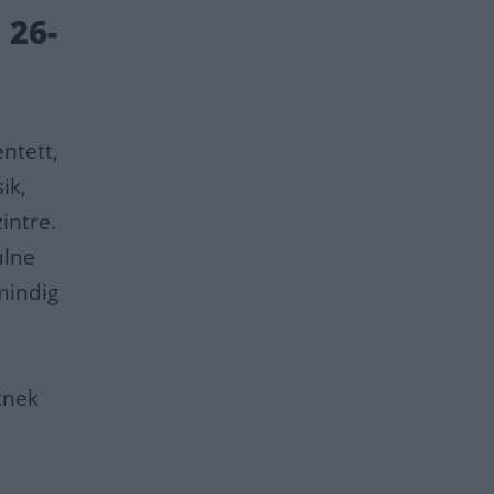
 26-
ntett,
ik,
intre.
ülne
mindig
eknek