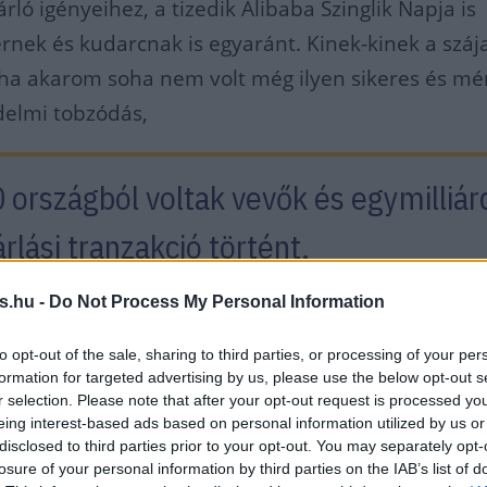
árló igényeihez, a tizedik Alibaba Szinglik Napja is
ernek és kudarcnak is egyaránt.
Kinek-kinek a szája
, ha akarom soha nem volt még ilyen sikeres és mé
delmi tobzódás,
országból voltak vevők és egymilliárd
árlási tranzakció történt, 
s.hu -
Do Not Process My Personal Information
ő évhez képesti növekedés eddig a legalacsonyabb 
to opt-out of the sale, sharing to third parties, or processing of your per
formation for targeted advertising by us, please use the below opt-out s
sa ünnep
r selection. Please note that after your opt-out request is processed y
eing interest-based ads based on personal information utilized by us or
disclosed to third parties prior to your opt-out. You may separately opt-
a pároknak Valentin napon, akkor legyen az
losure of your personal information by third parties on the IAB’s list of