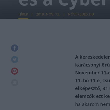
HÍREK
2018. NOV. 13.
NÖVEKEDÉS.HU
A kereskedelem
karácsonyi őrü
November 11-én
11. hó 11-e, cs
elképesztő, 31 
elemzők ezt ke
ha akarom nem v