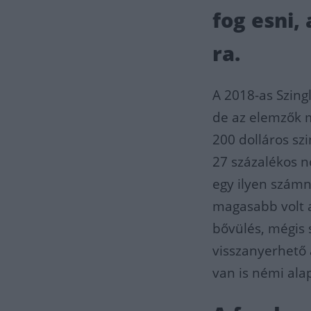
fog esni,
ra.
A 2018-as Szing
de az elemzők m
200 dolláros szi
27 százalékos 
egy ilyen számn
magasabb volt a
bővülés, mégis 
visszanyerhető a
van is némi alap