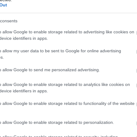
Out
zatérve az idei november 11-éhez, az 
consents
rekordokat állított fel, 
a tavalyi 25 
o allow Google to enable storage related to advertising like cookies on
evice identifiers in apps.
lláros értékesítési volumenét 31 milliá
o allow my user data to be sent to Google for online advertising
dta növelni.
s.
to allow Google to send me personalized advertising.
hon kevésbé ismert Szinglik Napja valójában mess
o allow Google to enable storage related to analytics like cookies on
rlási akció.
evice identifiers in apps.
o allow Google to enable storage related to functionality of the website
ma már rengeteg e-kereskedelmi akció
o allow Google to enable storage related to personalization.
zel a 31 milliárd dolláros értékkel 
o allow Google to enable storage related to security, including