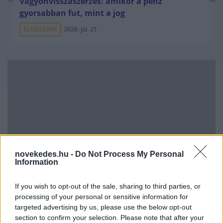
Vagyonvisszaszerzés: amikor a pénz
gyorsabban fut, mint a jog
ELEMZÉSEK
2026. júl. 21.
novekedes.hu -
Do Not Process My Personal
Information
Kéthónapos a Tisza-kormány: íme a mérleg!
ELEMZÉSEK
2026. júl. 21.
If you wish to opt-out of the sale, sharing to third parties, or
processing of your personal or sensitive information for
targeted advertising by us, please use the below opt-out
section to confirm your selection. Please note that after your