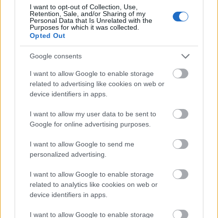
Minden idők legjövedelmezőbbje és
I want to opt-out of Collection, Use,
Retention, Sale, and/or Sharing of my
legdrágábbja volt az amerikai foci vb -
Personal Data that Is Unrelated with the
gyorsmérleg
Purposes for which it was collected.
Opted Out
HÍREK
2026. júl. 20.
Google consents
I want to allow Google to enable storage
related to advertising like cookies on web or
device identifiers in apps.
I want to allow my user data to be sent to
Google for online advertising purposes.
I want to allow Google to send me
personalized advertising.
Mi lett Alain Delon vagyonával? Adóhatósági
I want to allow Google to enable storage
csavar a sztoriban
related to analytics like cookies on web or
HÍREK
2026. júl. 19.
device identifiers in apps.
I want to allow Google to enable storage