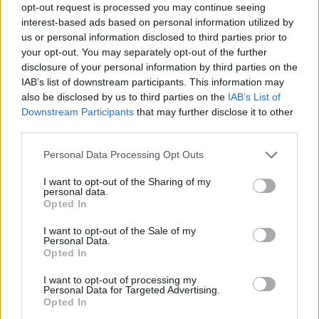
opt-out request is processed you may continue seeing
interest-based ads based on personal information utilized by
us or personal information disclosed to third parties prior to
your opt-out. You may separately opt-out of the further
disclosure of your personal information by third parties on the
IAB’s list of downstream participants. This information may
also be disclosed by us to third parties on the
IAB’s List of
Downstream Participants
that may further disclose it to other
Uniós források: íme a teendők, amelyek a
third parties.
pénzek érkezéséhez még szükségesek
Please note that this website/app uses one or more Google
Personal Data Processing Opt Outs
ELEMZÉSEK
2026. júl. 20.
services and may gather and store information including but
not limited to your visit or usage behaviour. You may click to
I want to opt-out of the Sharing of my
personal data.
grant or deny consent to Google and its third-party tags to
Opted In
use your data for below specified purposes in below Google
consent section.
I want to opt-out of the Sale of my
Personal Data.
Opted In
I want to opt-out of processing my
Personal Data for Targeted Advertising.
Opted In