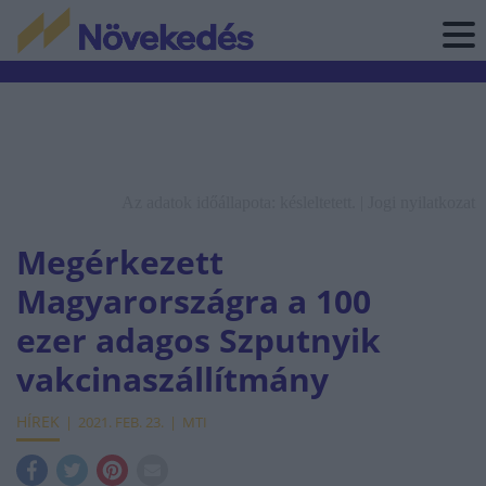
Az adatok időállapota: késleltetett. |
Jogi nyilatkozat
Megérkezett
Magyarországra a 100
ezer adagos Szputnyik
vakcinaszállítmány
HÍREK
2021. FEB. 23.
MTI