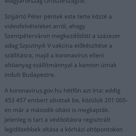
Magyarország Oroszországtól.
Szijjártó Péter péntek este tette közzé a
videofelvételeket arról, ahogy
Szentpéterváron megkezdődött a százezer
adag Szputnyik V vakcina előkészítése a
szállításra, majd a koronavírus elleni
oltóanyag-szállítmánnyal a kamion útnak
indult Budapestre.
A koronavirus.gov.hu hétfőn azt írta: eddig
453 457 embert oltottak be, közülük 201 005-
en már a második oltást is megkapták.
Jelenleg is tart a védőoltásra regisztrált
legidősebbek oltása a kórházi oltópontokon