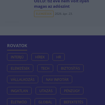
OECD: tíz éve nem volt ilyen
magas az adószint
ELEMZÉSEK
2026. ápr. 23.
ROVATOK
INTERJÚ
HÍREK
HR
ELEMZÉSEK
TECH
BIZTOSÍTÁS
VÁLLALKOZÁS
NAV INFOTÁR
INGATLAN
UTAZÁS
PÉNZÜGY
ÉLETMÓD
GLOBÁL
BEFEKTETÉS