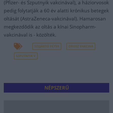
(Pfizer- és Szputnyik vakcinával), a háziorvosok
pedig folytatják a 60 év alatti krónikus betegek
oltását (AstraZeneca-vakcinával). Hamarosan
megkezdődik az oltás a kínai Sinopharm-
vakcinával is - közölték.
SZIJJÁRTÓ PÉTER
OROSZ VAKCINA
SZPUTNYIK V
NÉPSZERŰ