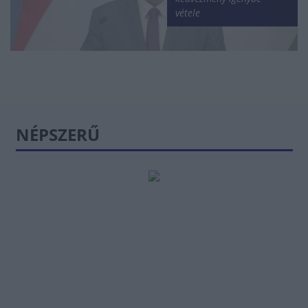
vétele
NÉPSZERŰ