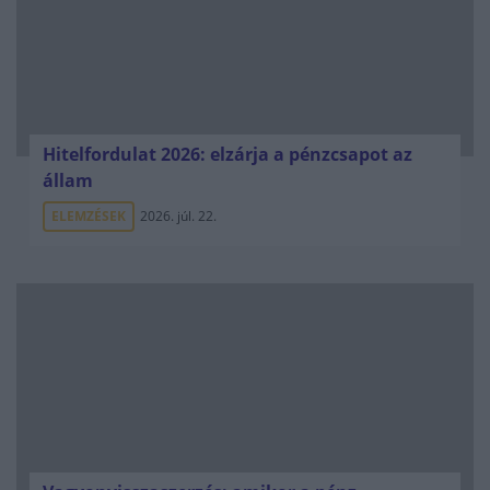
Hitelfordulat 2026: elzárja a pénzcsapot az
állam
ELEMZÉSEK
2026. júl. 22.