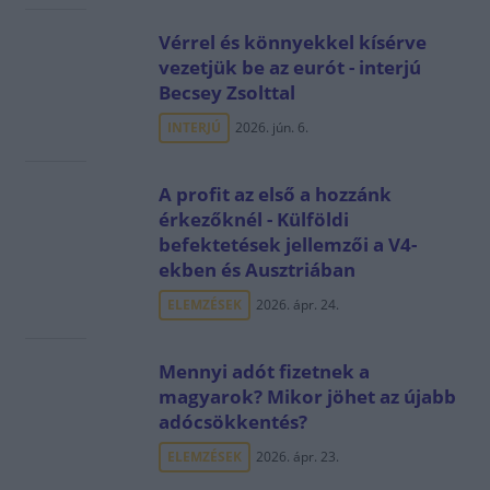
Vérrel és könnyekkel kísérve
vezetjük be az eurót - interjú
Becsey Zsolttal
INTERJÚ
2026. jún. 6.
A profit az első a hozzánk
érkezőknél - Külföldi
befektetések jellemzői a V4-
ekben és Ausztriában
ELEMZÉSEK
2026. ápr. 24.
Mennyi adót fizetnek a
magyarok? Mikor jöhet az újabb
adócsökkentés?
ELEMZÉSEK
2026. ápr. 23.