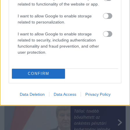
related to functionality of the website or app.
I want to allow Google to enable storage
related to personalization.
I want to allow Google to enable storage
related to security, including authentication
functionality and fraud prevention, and other
user protection.
Az MNB és a hazai
azonnali fizetési
rendszer sikerei a
globális porondon
CONFIRM
Data Deletion
Data Access
Privacy Policy
Tállai: tovább
bővülhetett az
önkéntes pénztári
kedvezmény igénybe