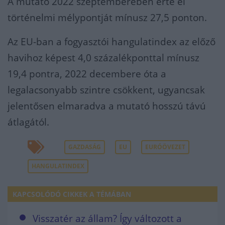
A mutató 2022 szeptemberében érte el
történelmi mélypontját mínusz 27,5 ponton.
Az EU-ban a fogyasztói hangulatindex az előző
havihoz képest 4,0 százalékponttal mínusz
19,4 pontra, 2022 decembere óta a
legalacsonyabb szintre csökkent, ugyancsak
jelentősen elmaradva a mutató hosszú távú
átlagától.
GAZDASÁG
EU
EURÓÖVEZET
HANGULATINDEX
KAPCSOLÓDÓ CIKKEK A TÉMÁBAN
Visszatér az állam? Így változott a