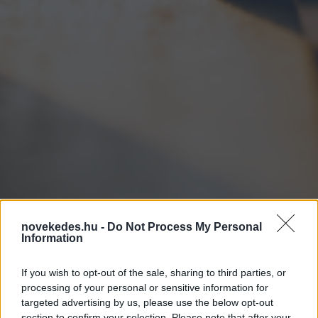
novekedes.hu -
Do Not Process My Personal
Information
If you wish to opt-out of the sale, sharing to third parties, or
Meredeken romlott a
processing of your personal or sensitive information for
targeted advertising by us, please use the below opt-out
gazdasági hangulat
section to confirm your selection. Please note that after your