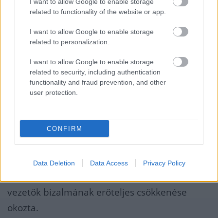
I want to allow Google to enable storage
A foglalkoztatási várakozások indexe
related to functionality of the website or app.
(Employment Expectations Indicator, EEI) az
I want to allow Google to enable storage
EU-ban havi szinten 4,0 ponttal 93,2 pontra
related to personalization.
esett, az euróövezetben pedig 4,6 ponttal 91,7
I want to allow Google to enable storage
pontra süllyedt.
related to security, including authentication
functionality and fraud prevention, and other
Ezzel a gazdasági hangulatindex és a
user protection.
foglalkoztatási várakozások indexe egyaránt
jóval a 100 pontos hosszú távú átlaga alá
CONFIRM
esett.
Az EU-ban az ESI csökkenését a fogyasztók,
Data Deletion
Data Access
Privacy Policy
valamint a szolgáltatóipari és kiskereskedelmi
vezetők bizalmának erőteljes csökkenése
okozta.