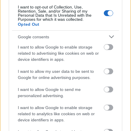
I want to opt-out of Collection, Use,
Retention, Sale, and/or Sharing of my
Personal Data that Is Unrelated with the
Purposes for which it was collected.
A gazdasági hangulatindex (Economic
Opted Out
Sentiment Indicator, ESI) az euróövezetben a
Google consents
márciusi 96,2 pontról 93,0 pontra, 2020
I want to allow Google to enable storage
novembere óta a legalacsonyabb szintre esett
related to advertising like cookies on web or
device identifiers in apps.
áprilisban, az Európai Unió gazdasági
hangulatindexe pedig az előző havihoz képest
I want to allow my user data to be sent to
Google for online advertising purposes.
2,9 ponttal, 93,5 pontra süllyedt.
I want to allow Google to send me
personalized advertising.
Az elemzők jóval kevésbé romló
euróövezeti indikátort, 95,2 pontot vártak
I want to allow Google to enable storage
related to analytics like cookies on web or
áprilisra.
device identifiers in apps.