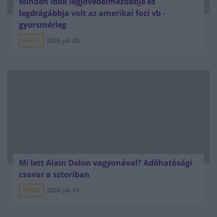
Minden idők legjövedelmezőbbje és
legdrágábbja volt az amerikai foci vb -
gyorsmérleg
HÍREK
2026. júl. 20.
Mi lett Alain Delon vagyonával? Adóhatósági
csavar a sztoriban
HÍREK
2026. júl. 19.