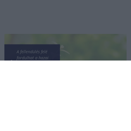
A fellendülés felé
fordulhat a hazai
agrárhitelezés – Az
OTP bővítené
részesedését
Richter-
vezérigazgató: a
vállalat képes hosszú
távon az évi 200
millió euró minimális