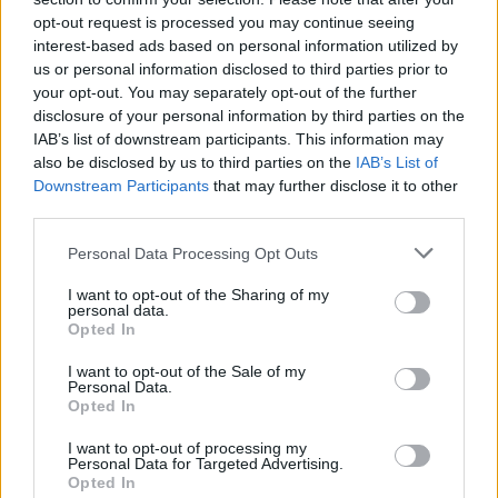
áprilisban az EU-ban és az
opt-out request is processed you may continue seeing
interest-based ads based on personal information utilized by
euróövezetben
us or personal information disclosed to third parties prior to
your opt-out. You may separately opt-out of the further
disclosure of your personal information by third parties on the
HÍREK
2026. ÁPR. 29.
MTI
IAB’s list of downstream participants. This information may
also be disclosed by us to third parties on the
IAB’s List of
Downstream Participants
that may further disclose it to other
third parties.
Please note that this website/app uses one or more Google
Personal Data Processing Opt Outs
services and may gather and store information including but
Meredeken romlott a gazdasági
not limited to your visit or usage behaviour. You may click to
I want to opt-out of the Sharing of my
personal data.
grant or deny consent to Google and its third-party tags to
hangulatindex az euróövezetben és az
Opted In
use your data for below specified purposes in below Google
Európai Unióban áprilisban az előző havihoz
consent section.
I want to opt-out of the Sale of my
Personal Data.
képest - derült ki az Európai Bizottság
Opted In
gazdasági és pénzügyi főigazgatóságának
I want to opt-out of processing my
Personal Data for Targeted Advertising.
(DG ECFIN) felméréséből.
Opted In