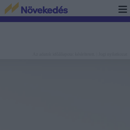
Az adatok időállapota: késleltetett. |
Jogi nyilatkozat