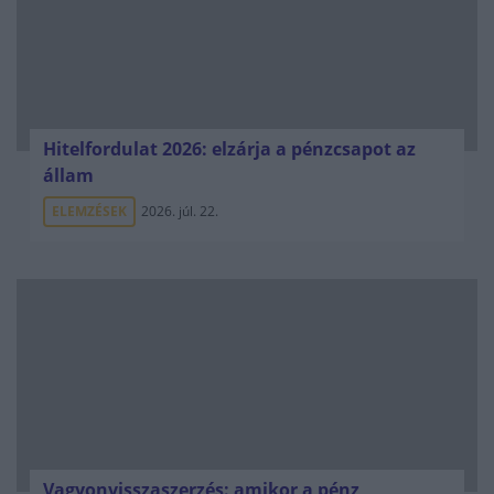
Hitelfordulat 2026: elzárja a pénzcsapot az
állam
ELEMZÉSEK
2026. júl. 22.
Vagyonvisszaszerzés: amikor a pénz