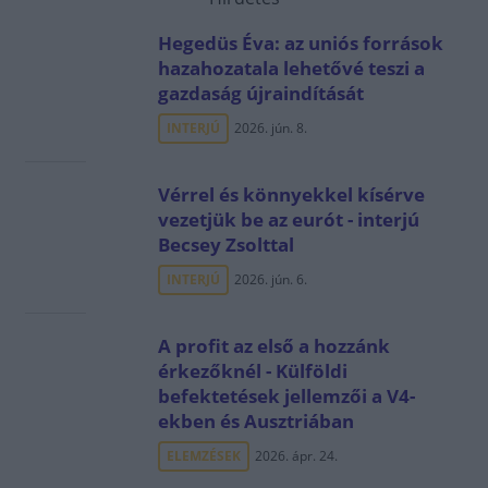
Hegedüs Éva: az uniós források
hazahozatala lehetővé teszi a
gazdaság újraindítását
INTERJÚ
2026. jún. 8.
Vérrel és könnyekkel kísérve
vezetjük be az eurót - interjú
Becsey Zsolttal
INTERJÚ
2026. jún. 6.
A profit az első a hozzánk
érkezőknél - Külföldi
befektetések jellemzői a V4-
ekben és Ausztriában
ELEMZÉSEK
2026. ápr. 24.