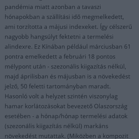
pandémia miatt azonban a tavaszi
hónapokban a szállítási idő megmelkedett,
ami torzította a májusi indexeket. Így célszerű
nagyobb hangsúlyt fektetni a termelési
alindexre. Ez Kínában például márciusban 61
pontra emelkedett a februári 18 pontos
mélypont után - szezonális kiigazítás nélkül,
majd áprilisban és májusban is a növekedést
jelző, 50 feletti tartományban maradt.
Hasonló volt a helyzet szintén viszonylag
hamar korlátozásokat bevezető Olaszország
esetében - a hónap/hónap termelési adatok
(szezonális kiigazítás nélkül) markáns
növekedést mutattak. (Miközben a kompozit