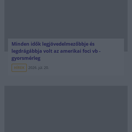
Minden idők legjövedelmezőbbje és
legdrágábbja volt az amerikai foci vb -
gyorsmérleg
HÍREK
2026. júl. 20.