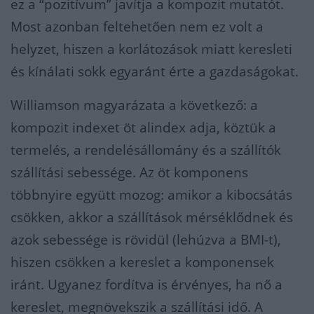
ez a “pozitívum” javítja a kompozit mutatót.
Most azonban feltehetően nem ez volt a
helyzet, hiszen a korlátozások miatt keresleti
és kínálati sokk egyaránt érte a gazdaságokat.
Williamson magyarázata a következő: a
kompozit indexet öt alindex adja, köztük a
termelés, a rendelésállomány és a szállítók
szállítási sebessége. Az öt komponens
többnyire együtt mozog: amikor a kibocsátás
csökken, akkor a szállítások mérséklődnek és
azok sebessége is rövidül (lehúzva a BMI-t),
hiszen csökken a kereslet a komponensek
iránt. Ugyanez fordítva is érvényes, ha nő a
kereslet, megnövekszik a szállítási idő. A