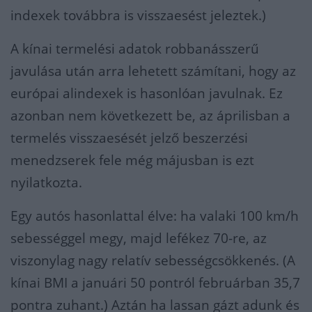
indexek továbbra is visszaesést jeleztek.)
A kínai termelési adatok robbanásszerű
javulása után arra lehetett számítani, hogy az
európai alindexek is hasonlóan javulnak. Ez
azonban nem következett be, az áprilisban a
termelés visszaesését jelző beszerzési
menedzserek fele még májusban is ezt
nyilatkozta.
Egy autós hasonlattal élve: ha valaki 100 km/h
sebességgel megy, majd lefékez 70-re, az
viszonylag nagy relatív sebességcsökkenés. (A
kínai BMI a januári 50 pontról februárban 35,7
pontra zuhant.) Aztán ha lassan gázt adunk és