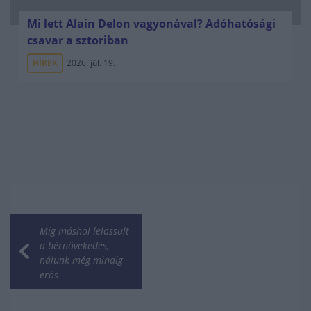
Mi lett Alain Delon vagyonával? Adóhatósági
csavar a sztoriban
HÍREK
2026. júl. 19.
Míg máshol lelassult
a bérnövekedés,
nálunk még mindig
erős