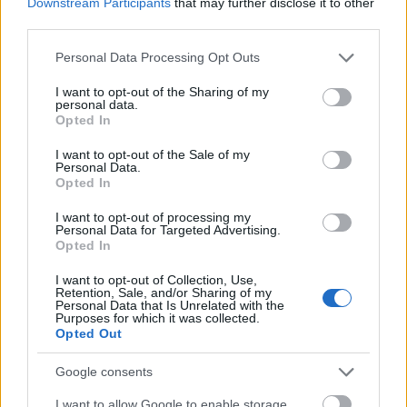
Downstream Participants
that may further disclose it to other
third parties.
NÉPSZERŰ
Please note that this website/app uses one or more Google
Personal Data Processing Opt Outs
services and may gather and store information including but
not limited to your visit or usage behaviour. You may click to
I want to opt-out of the Sharing of my
personal data.
grant or deny consent to Google and its third-party tags to
Opted In
use your data for below specified purposes in below Google
consent section.
I want to opt-out of the Sale of my
Personal Data.
Opted In
I want to opt-out of processing my
Personal Data for Targeted Advertising.
Opted In
Hitelfordulat 2026: elzárja a pénzcsapot az
állam
I want to opt-out of Collection, Use,
Retention, Sale, and/or Sharing of my
Personal Data that Is Unrelated with the
ELEMZÉSEK
2026. júl. 22.
Purposes for which it was collected.
Opted Out
Google consents
I want to allow Google to enable storage