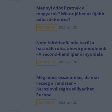
Mennyi adót fizetnek a
magyarok? Mikor jöhet az újabb
adócsökkentés?
ELEMZÉSEK
2026. ápr. 23.
Nem feltétlenül oda kerül a
használt ruha, ahová gondolnánk
- A second-hand ipar árnyoldala
ELEMZÉSEK
2026. ápr. 26.
Még nincs összeomlás, de már
recseg a rendszer –
Kerozinválságba süllyedhet
Európa
ELEMZÉSEK
2026. ápr. 22.