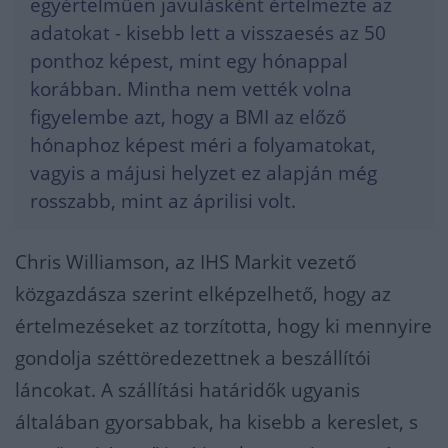
egyértelműen javulásként értelmezte az
adatokat - kisebb lett a visszaesés az 50
ponthoz képest, mint egy hónappal
korábban. Mintha nem vették volna
figyelembe azt, hogy a BMI az előző
hónaphoz képest méri a folyamatokat,
vagyis a májusi helyzet ez alapján még
rosszabb, mint az áprilisi volt.
Chris Williamson, az IHS Markit vezető
közgazdásza szerint elképzelhető, hogy az
értelmezéseket az torzította, hogy ki mennyire
gondolja széttöredezettnek a beszállítói
láncokat. A szállítási határidők ugyanis
általában gyorsabbak, ha kisebb a kereslet, s