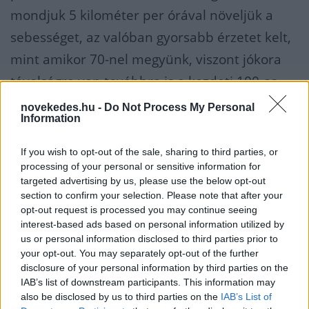
mondjuk 5 kilométer per órával növeljük a
sebességet, az valóban gyorsabb érzetet kelt,
mint amikor 70-nel megyünk, viszont jókora
távolságra van továbbra is a kezdeti 100-as
sebességtől.
novekedes.hu -
Do Not Process My Personal
Information
Magyarra lefordítva: a dolgok kevésbé
If you wish to opt-out of the sale, sharing to third parties, or
rosszak, mint amilyenek az előző
processing of your personal or sensitive information for
targeted advertising by us, please use the below opt-out
hónapban voltak, de még mindig nagyon
section to confirm your selection. Please note that after your
rosszak.
opt-out request is processed you may continue seeing
interest-based ads based on personal information utilized by
us or personal information disclosed to third parties prior to
BMI
BESZERZÉSI MENEDZSER INDEX
your opt-out. You may separately opt-out of the further
disclosure of your personal information by third parties on the
IAB’s list of downstream participants. This information may
also be disclosed by us to third parties on the
IAB’s List of