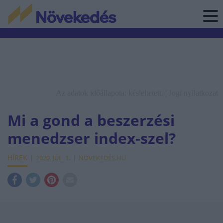
Az adatok időállapota: késleltetett. |
Jogi nyilatkozat
Mi a gond a beszerzési
menedzser index-szel?
HÍREK
2020. JÚL. 1.
NÖVEKEDÉS.HU