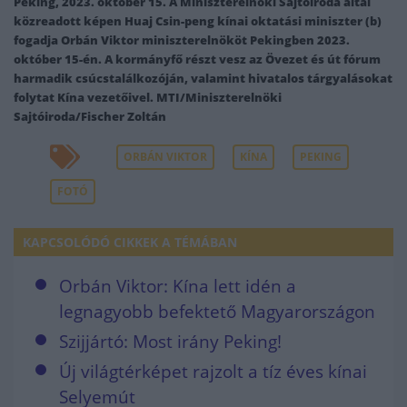
Peking, 2023. október 15. A Miniszterelnöki Sajtóiroda által
közreadott képen Huaj Csin-peng kínai oktatási miniszter (b)
fogadja Orbán Viktor miniszterelnököt Pekingben 2023.
október 15-én. A kormányfő részt vesz az Övezet és út fórum
harmadik csúcstalálkozóján, valamint hivatalos tárgyalásokat
folytat Kína vezetőivel. MTI/Miniszterelnöki
Sajtóiroda/Fischer Zoltán
ORBÁN VIKTOR
KÍNA
PEKING
FOTÓ
KAPCSOLÓDÓ CIKKEK A TÉMÁBAN
Orbán Viktor: Kína lett idén a
legnagyobb befektető Magyarországon
Szijjártó: Most irány Peking!
Új világtérképet rajzolt a tíz éves kínai
Selyemút