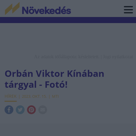
Az adatok időállapota: késleltetett. |
Jogi nyilatkozat
Orbán Viktor Kínában
tárgyal - Fotó!
HÍREK
2023. OKT. 15.
MTI