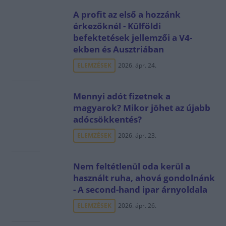
A profit az első a hozzánk
érkezőknél - Külföldi
befektetések jellemzői a V4-
ekben és Ausztriában
ELEMZÉSEK
2026. ápr. 24.
Mennyi adót fizetnek a
magyarok? Mikor jöhet az újabb
adócsökkentés?
ELEMZÉSEK
2026. ápr. 23.
Nem feltétlenül oda kerül a
használt ruha, ahová gondolnánk
- A second-hand ipar árnyoldala
ELEMZÉSEK
2026. ápr. 26.