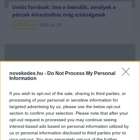
Uniós források: íme a teendők, amelyek a
pénzek érkezéséhez még szükségesek
ELEMZÉSEK
2026. júl. 20.
novekedes.hu -
Do Not Process My Personal
Information
If you wish to opt-out of the sale, sharing to third parties, or
Minden idők legjövedelmezőbbje és
processing of your personal or sensitive information for
legdrágábbja volt az amerikai foci vb -
targeted advertising by us, please use the below opt-out
gyorsmérleg
section to confirm your selection. Please note that after your
opt-out request is processed you may continue seeing
HÍREK
2026. júl. 20.
interest-based ads based on personal information utilized by
us or personal information disclosed to third parties prior to
your opt-out. You may separately opt-out of the further