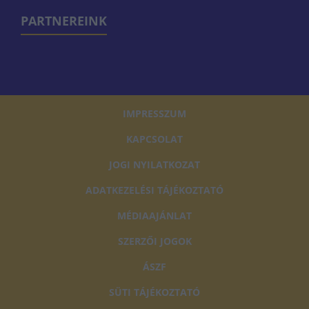
PARTNEREINK
IMPRESSZUM
KAPCSOLAT
JOGI NYILATKOZAT
ADATKEZELÉSI TÁJÉKOZTATÓ
MÉDIAAJÁNLAT
SZERZŐI JOGOK
ÁSZF
SÜTI TÁJÉKOZTATÓ