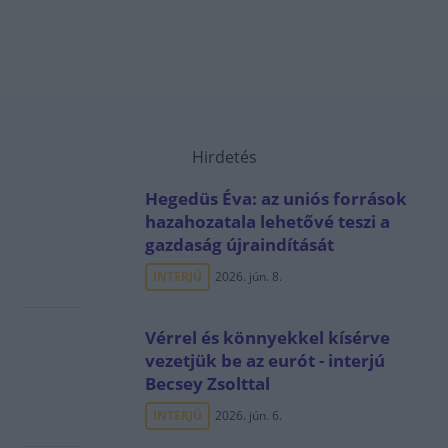
Hirdetés
Hegedüs Éva: az uniós források
hazahozatala lehetővé teszi a
gazdaság újraindítását
INTERJÚ
2026. jún. 8.
Vérrel és könnyekkel kísérve
vezetjük be az eurót - interjú
Becsey Zsolttal
INTERJÚ
2026. jún. 6.