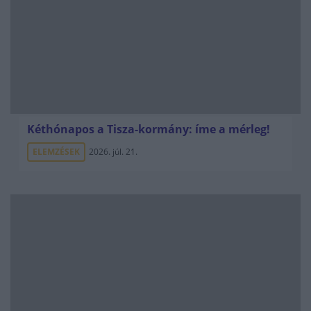
Kéthónapos a Tisza-kormány: íme a mérleg!
ELEMZÉSEK
2026. júl. 21.