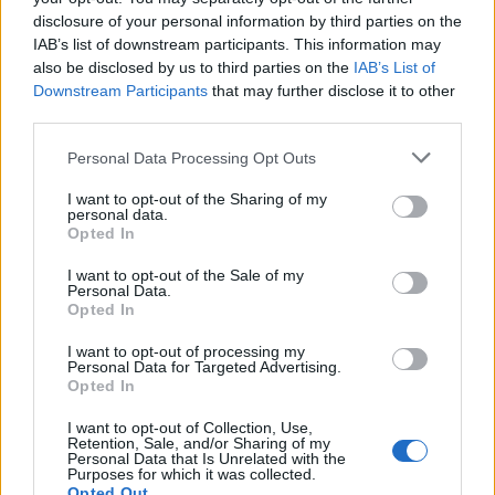
disclosure of your personal information by third parties on the
IAB’s list of downstream participants. This information may
also be disclosed by us to third parties on the
IAB’s List of
Downstream Participants
that may further disclose it to other
third parties.
Please note that this website/app uses one or more Google
Personal Data Processing Opt Outs
services and may gather and store information including but
not limited to your visit or usage behaviour. You may click to
I want to opt-out of the Sharing of my
Mi lett Alain Delon vagyonával? Adóhatósági
personal data.
grant or deny consent to Google and its third-party tags to
Opted In
csavar a sztoriban
use your data for below specified purposes in below Google
consent section.
HÍREK
2026. júl. 19.
I want to opt-out of the Sale of my
Personal Data.
Opted In
I want to opt-out of processing my
Personal Data for Targeted Advertising.
Opted In
I want to opt-out of Collection, Use,
Retention, Sale, and/or Sharing of my
Personal Data that Is Unrelated with the
Purposes for which it was collected.
Opted Out